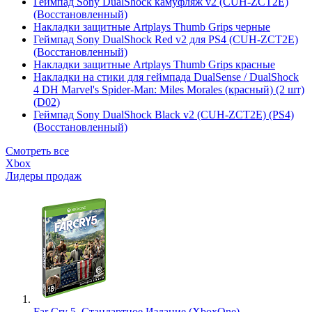
Геймпад Sony DualShock камуфляж v2 (CUH-ZCT2E)
(Восстановленный)
Накладки защитные Artplays Thumb Grips черные
Геймпад Sony DualShock Red v2 для PS4 (CUH-ZCT2E)
(Восстановленный)
Накладки защитные Artplays Thumb Grips красные
Накладки на стики для геймпада DualSense / DualShock
4 DH Marvel's Spider-Man: Miles Morales (красный) (2 шт)
(D02)
Геймпад Sony DualShock Black v2 (CUH-ZCT2E) (PS4)
(Восстановленный)
Смотреть все
Xbox
Лидеры продаж
Far Cry 5. Стандартное Издание (XboxOne)