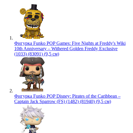
Фигурка Funko POP Games: Five Nights at Freddy's Wiki
10th Anniversary – Withered Golden Freddy Exclusive
(1033) (83091) (9,5 см)
Фигурка Funko POP Disney: Pirates of the Caribbean –
Captain Jack Sparrow (FS) (1482) (81940) (9,5 см)