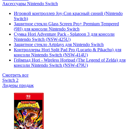
Аксессуары Nintendo Switch
Игровой контроллер Joy-Con красный синий (Nintendo
Switch)
Защитное стекло Glass Screen Pro+ Premium Tempered
(9H) для консоли Nintendo Switch
Сумка Hori Adventure Pack - Splatoon 3 для консоли
Nintendo Switch (NSW-425U)
Защитное стекло Artplays для Nintendo Switch
Контроллеры Hori Split Pad Pro (Lucario & Pikachu) для
консоли Nintendo Switch (NSW-414U)
Геймпад Hori - Wireless Horipad (The Legend of Zelda) для
консоли Nintendo Switch (NSW-479U)
Смотреть все
Switch 2
Лидеры продаж