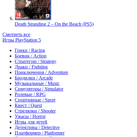
Death Stranding 2 – On the Beach (PS5)
Смотреть все
Игры PlayStation 5
Гонки / Racing
Боевик / Action
Стратегии / Strategy
Драки / Fighting
Приключения / Adventure
Бродилки / Arcade
Музыкальные / Music
Симуляторы / Simulator
Ролевые / RPG
Спортивные / Sport
Квест / Quest
Стрелялки / Shooter
Ужасы / Horror
Игры для детей
Детективы / Detective
Платформер / Platformer