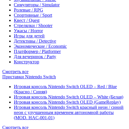
Симуляторы / Simulator
Ролевые / RPG
Спортивные / Sport
Квест / Quest
Стрелялки / Shooter
Ужасы / Horror
Игры для детей
Детективы / Detective
Экономические / Economic
Платформер / Platformer
Для вечеринок / Party
Конструктор
Смотреть все
Приставки Nintendo Switch
Игровая консоль Nintendo Switch OLED – Red / Blue
(Красно / Синяя)
Игровая консоль Nintendo Switch OLED – White (Белая)
Игровая консоль Nintendo Switch OLED (GameReplay)
Игровая консоль Nintendo Switch красный неон / синий
неон с улучшенным временем автономной работы
(MOD. HAC-001-01)
Смотреть все