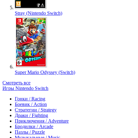
Stray (Nintendo Switch)
Super Mario Odyssey (Switch)
Смотреть все
Игры Nintendo Switch
Гонки / Racing
Боевик / Action
Стратегии / Strategy
Драки / Fighting
Приключения / Adventure
Бродилки / Arcade
Пазлы / Puzzle
Музыкальные / Music