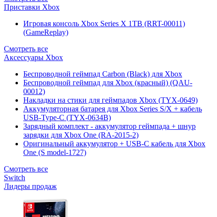
Приставки Xbox
Игровая консоль Xbox Series X 1TB (RRT-00011)
(GameReplay)
Смотреть все
Аксессуары Xbox
Беспроводной геймпад Carbon (Black) для Xbox
Беспроводной геймпад для Xbox (красный) (QAU-
00012)
Накладки на стики для геймпадов Xbox (TYX-0649)
Аккумуляторная батарея для Xbox Series S/X + кабель
USB-Type-C (TYX-0634B)
Зарядный комплект - аккумулятор геймпада + шнур
зарядки для Xbox One (RA-2015-2)
Оригинальный аккумулятор + USB-C кабель для Xbox
One (S model-1727)
Смотреть все
Switch
Лидеры продаж