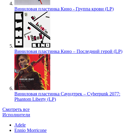
Виниловая пластинка Кино - Группа крови (LP)
Виниловая пластинка Кино – Последний герой (LP)
Виниловая пластинка Саундтрек – Cyberpunk 2077:
Phantom Liberty (LP)
Смотреть все
Исполнители
Adele
Ennio Morricone