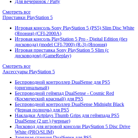
Для вечеринок / Party
Смотреть все
Приставки PlayStation 5
Игровая консоль Sony PlayStation 5 (PS5) Slim Disc White
(Япония) (CFI-2000A)
Игровая консоль PlayStation 5 Pro - Digital Edition (без
дисковода) (model CFI-7000) (R-3) (Япония)
Игровая приставка Sony PlayStation 5 Slim (с
дисководом) (GameReplay)
Смотреть все
Аксессуары PlayStation 5
Беспроводной контроллер DualSense для PS5
(оригинальный)
Беспроводной геймпад DualSense - Cosmic Red
(Космический красный) для PS5
Беспроводной контроллер DualSense Midnight Black
(Черная полночь) для PS5
Накладки Artplays Thumb Grips для геймпада PS5
DualSense (2 шт.) (черные)
Дисковод для игровой консоли PlayStation 5 Disc Drive
White (PRO/SLIM)
Зарядная станция DualSense для PS5