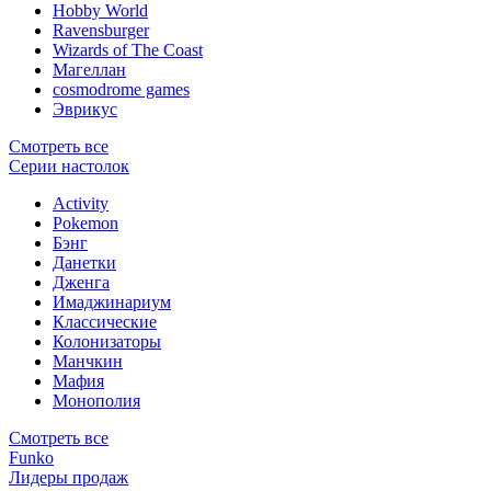
Hobby World
Ravensburger
Wizards of The Coast
Магеллан
сosmodrome games
Эврикус
Смотреть все
Серии настолок
Activity
Pokemon
Бэнг
Данетки
Дженга
Имаджинариум
Классические
Колонизаторы
Манчкин
Мафия
Монополия
Смотреть все
Funko
Лидеры продаж