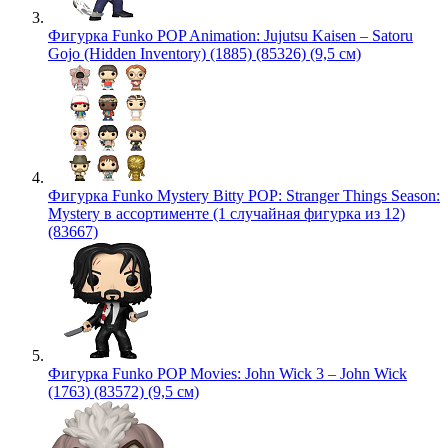
Фигурка Funko POP Animation: Jujutsu Kaisen – Satoru
Gojo (Hidden Inventory) (1885) (85326) (9,5 см)
Фигурка Funko Mystery Bitty POP: Stranger Things Season:
Mystery в ассортименте (1 случайная фигурка из 12)
(83667)
Фигурка Funko POP Movies: John Wick 3 – John Wick
(1763) (83572) (9,5 см)