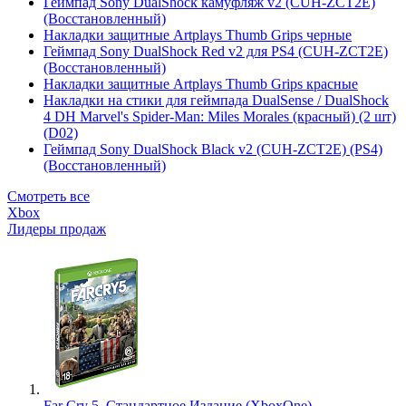
Геймпад Sony DualShock камуфляж v2 (CUH-ZCT2E)
(Восстановленный)
Накладки защитные Artplays Thumb Grips черные
Геймпад Sony DualShock Red v2 для PS4 (CUH-ZCT2E)
(Восстановленный)
Накладки защитные Artplays Thumb Grips красные
Накладки на стики для геймпада DualSense / DualShock
4 DH Marvel's Spider-Man: Miles Morales (красный) (2 шт)
(D02)
Геймпад Sony DualShock Black v2 (CUH-ZCT2E) (PS4)
(Восстановленный)
Смотреть все
Xbox
Лидеры продаж
Far Cry 5. Стандартное Издание (XboxOne)