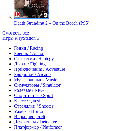
Death Stranding 2 – On the Beach (PS5)
Смотреть все
Игры PlayStation 5
Гонки / Racing
Боевик / Action
Стратегии / Strategy
Драки / Fighting
Приключения / Adventure
Бродилки / Arcade
Музыкальные / Music
Симуляторы / Simulator
Ролевые / RPG
Спортивные / Sport
Квест / Quest
Стрелялки / Shooter
Ужасы / Horror
Игры для детей
Детективы / Detective
Платформер / Platformer