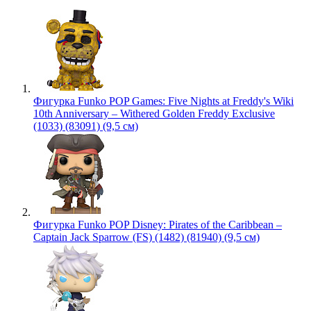
Фигурка Funko POP Games: Five Nights at Freddy's Wiki
10th Anniversary – Withered Golden Freddy Exclusive
(1033) (83091) (9,5 см)
Фигурка Funko POP Disney: Pirates of the Caribbean –
Captain Jack Sparrow (FS) (1482) (81940) (9,5 см)