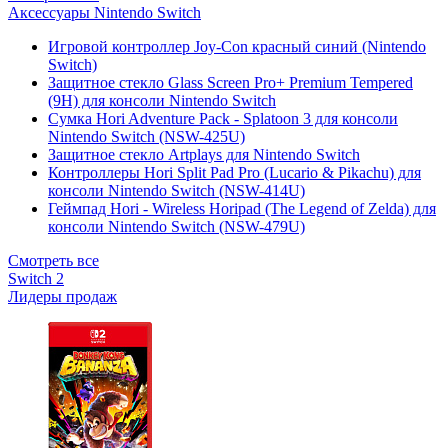
Аксессуары Nintendo Switch
Игровой контроллер Joy-Con красный синий (Nintendo
Switch)
Защитное стекло Glass Screen Pro+ Premium Tempered
(9H) для консоли Nintendo Switch
Сумка Hori Adventure Pack - Splatoon 3 для консоли
Nintendo Switch (NSW-425U)
Защитное стекло Artplays для Nintendo Switch
Контроллеры Hori Split Pad Pro (Lucario & Pikachu) для
консоли Nintendo Switch (NSW-414U)
Геймпад Hori - Wireless Horipad (The Legend of Zelda) для
консоли Nintendo Switch (NSW-479U)
Смотреть все
Switch 2
Лидеры продаж