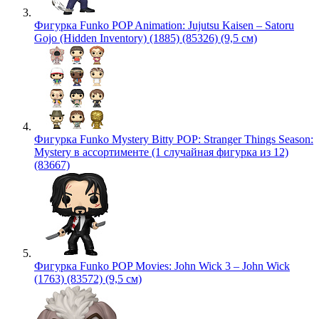
Фигурка Funko POP Animation: Jujutsu Kaisen – Satoru
Gojo (Hidden Inventory) (1885) (85326) (9,5 см)
Фигурка Funko Mystery Bitty POP: Stranger Things Season:
Mystery в ассортименте (1 случайная фигурка из 12)
(83667)
Фигурка Funko POP Movies: John Wick 3 – John Wick
(1763) (83572) (9,5 см)