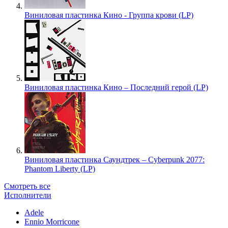
Виниловая пластинка Кино - Группа крови (LP)
Виниловая пластинка Кино – Последний герой (LP)
Виниловая пластинка Саундтрек – Cyberpunk 2077:
Phantom Liberty (LP)
Смотреть все
Исполнители
Adele
Ennio Morricone