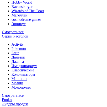
Hobby World
Ravensburger
Wizards of The Coast
Магеллан
сosmodrome games
Эврикус
Смотреть все
Серии настолок
Activity
Pokemon
Бэнг
Данетки
Дженга
Имаджинариум
Классические
Колонизаторы
Манчкин
Мафия
Монополия
Смотреть все
Funko
Лидеры продаж