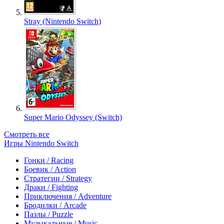
Stray (Nintendo Switch)
Super Mario Odyssey (Switch)
Смотреть все
Игры Nintendo Switch
Гонки / Racing
Боевик / Action
Стратегии / Strategy
Драки / Fighting
Приключения / Adventure
Бродилки / Arcade
Пазлы / Puzzle
Музыкальные / Music