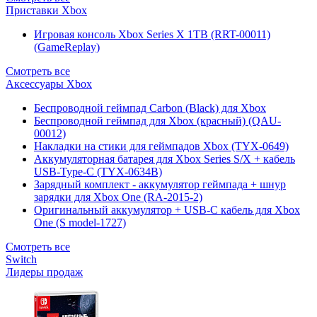
Приставки Xbox
Игровая консоль Xbox Series X 1TB (RRT-00011)
(GameReplay)
Смотреть все
Аксессуары Xbox
Беспроводной геймпад Carbon (Black) для Xbox
Беспроводной геймпад для Xbox (красный) (QAU-
00012)
Накладки на стики для геймпадов Xbox (TYX-0649)
Аккумуляторная батарея для Xbox Series S/X + кабель
USB-Type-C (TYX-0634B)
Зарядный комплект - аккумулятор геймпада + шнур
зарядки для Xbox One (RA-2015-2)
Оригинальный аккумулятор + USB-C кабель для Xbox
One (S model-1727)
Смотреть все
Switch
Лидеры продаж