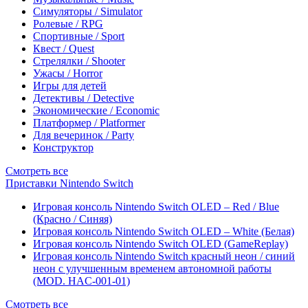
Симуляторы / Simulator
Ролевые / RPG
Спортивные / Sport
Квест / Quest
Стрелялки / Shooter
Ужасы / Horror
Игры для детей
Детективы / Detective
Экономические / Economic
Платформер / Platformer
Для вечеринок / Party
Конструктор
Смотреть все
Приставки Nintendo Switch
Игровая консоль Nintendo Switch OLED – Red / Blue
(Красно / Синяя)
Игровая консоль Nintendo Switch OLED – White (Белая)
Игровая консоль Nintendo Switch OLED (GameReplay)
Игровая консоль Nintendo Switch красный неон / синий
неон с улучшенным временем автономной работы
(MOD. HAC-001-01)
Смотреть все