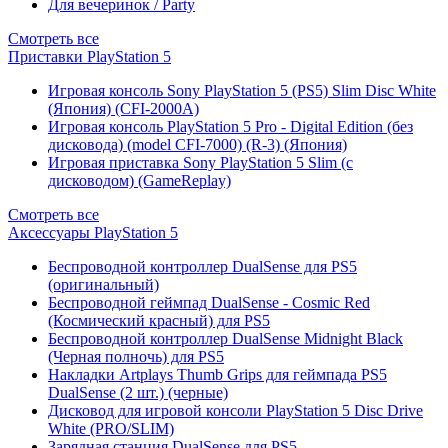
Для вечеринок / Party
Смотреть все
Приставки PlayStation 5
Игровая консоль Sony PlayStation 5 (PS5) Slim Disc White
(Япония) (CFI-2000A)
Игровая консоль PlayStation 5 Pro - Digital Edition (без
дисковода) (model CFI-7000) (R-3) (Япония)
Игровая приставка Sony PlayStation 5 Slim (с
дисководом) (GameReplay)
Смотреть все
Аксессуары PlayStation 5
Беспроводной контроллер DualSense для PS5
(оригинальный)
Беспроводной геймпад DualSense - Cosmic Red
(Космический красный) для PS5
Беспроводной контроллер DualSense Midnight Black
(Черная полночь) для PS5
Накладки Artplays Thumb Grips для геймпада PS5
DualSense (2 шт.) (черные)
Дисковод для игровой консоли PlayStation 5 Disc Drive
White (PRO/SLIM)
Зарядная станция DualSense для PS5