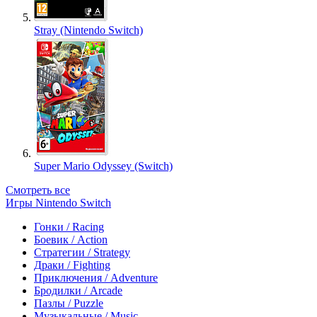
Stray (Nintendo Switch)
Super Mario Odyssey (Switch)
Смотреть все
Игры Nintendo Switch
Гонки / Racing
Боевик / Action
Стратегии / Strategy
Драки / Fighting
Приключения / Adventure
Бродилки / Arcade
Пазлы / Puzzle
Музыкальные / Music