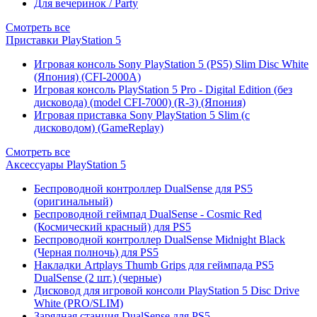
Для вечеринок / Party
Смотреть все
Приставки PlayStation 5
Игровая консоль Sony PlayStation 5 (PS5) Slim Disc White
(Япония) (CFI-2000A)
Игровая консоль PlayStation 5 Pro - Digital Edition (без
дисковода) (model CFI-7000) (R-3) (Япония)
Игровая приставка Sony PlayStation 5 Slim (с
дисководом) (GameReplay)
Смотреть все
Аксессуары PlayStation 5
Беспроводной контроллер DualSense для PS5
(оригинальный)
Беспроводной геймпад DualSense - Cosmic Red
(Космический красный) для PS5
Беспроводной контроллер DualSense Midnight Black
(Черная полночь) для PS5
Накладки Artplays Thumb Grips для геймпада PS5
DualSense (2 шт.) (черные)
Дисковод для игровой консоли PlayStation 5 Disc Drive
White (PRO/SLIM)
Зарядная станция DualSense для PS5