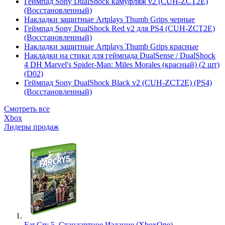
Геймпад Sony DualShock камуфляж v2 (CUH-ZCT2E)
(Восстановленный)
Накладки защитные Artplays Thumb Grips черные
Геймпад Sony DualShock Red v2 для PS4 (CUH-ZCT2E)
(Восстановленный)
Накладки защитные Artplays Thumb Grips красные
Накладки на стики для геймпада DualSense / DualShock
4 DH Marvel's Spider-Man: Miles Morales (красный) (2 шт)
(D02)
Геймпад Sony DualShock Black v2 (CUH-ZCT2E) (PS4)
(Восстановленный)
Смотреть все
Xbox
Лидеры продаж
Far Cry 5. Стандартное Издание (XboxOne)