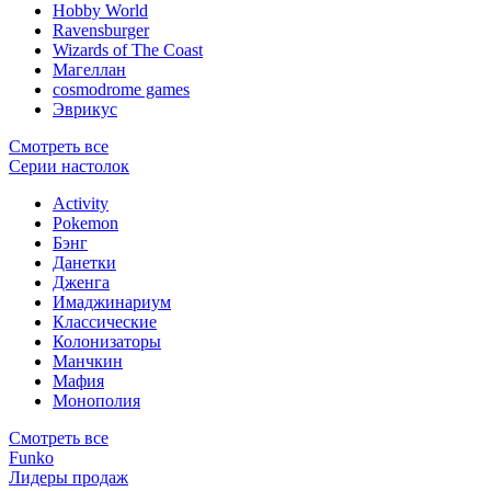
Hobby World
Ravensburger
Wizards of The Coast
Магеллан
сosmodrome games
Эврикус
Смотреть все
Серии настолок
Activity
Pokemon
Бэнг
Данетки
Дженга
Имаджинариум
Классические
Колонизаторы
Манчкин
Мафия
Монополия
Смотреть все
Funko
Лидеры продаж