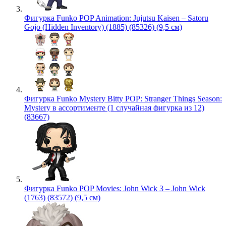
Фигурка Funko POP Animation: Jujutsu Kaisen – Satoru
Gojo (Hidden Inventory) (1885) (85326) (9,5 см)
Фигурка Funko Mystery Bitty POP: Stranger Things Season:
Mystery в ассортименте (1 случайная фигурка из 12)
(83667)
Фигурка Funko POP Movies: John Wick 3 – John Wick
(1763) (83572) (9,5 см)