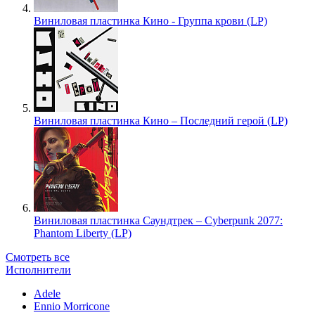
Виниловая пластинка Кино - Группа крови (LP)
Виниловая пластинка Кино – Последний герой (LP)
Виниловая пластинка Саундтрек – Cyberpunk 2077:
Phantom Liberty (LP)
Смотреть все
Исполнители
Adele
Ennio Morricone