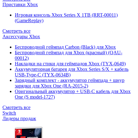
Приставки Xbox
Игровая консоль Xbox Series X 1TB (RRT-00011)
(GameReplay)
Смотреть все
Аксессуары Xbox
Беспроводной геймпад Carbon (Black) для Xbox
Беспроводной геймпад для Xbox (красный) (QAU-
00012)
Накладки на стики для геймпадов Xbox (TYX-0649)
Аккумуляторная батарея для Xbox Series S/X + кабель
USB-Type-C (TYX-0634B)
Зарядный комплект - аккумулятор геймпада + шнур
зарядки для Xbox One (RA-2015-2)
Оригинальный аккумулятор + USB-C кабель для Xbox
One (S model-1727)
Смотреть все
Switch
Лидеры продаж