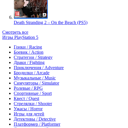
Death Stranding 2 – On the Beach (PS5)
Смотреть все
Игры PlayStation 5
Гонки / Racing
Боевик / Action
Стратегии / Strategy
Драки / Fighting
Приключения / Adventure
Бродилки / Arcade
Музыкальные / Music
Симуляторы / Simulator
Ролевые / RPG
Спортивные / Sport
Квест / Quest
Стрелялки / Shooter
Ужасы / Horror
Игры для детей
Детективы / Detective
Платформер / Platformer