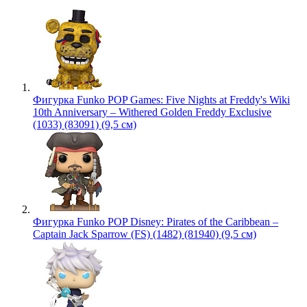
Фигурка Funko POP Games: Five Nights at Freddy's Wiki
10th Anniversary – Withered Golden Freddy Exclusive
(1033) (83091) (9,5 см)
Фигурка Funko POP Disney: Pirates of the Caribbean –
Captain Jack Sparrow (FS) (1482) (81940) (9,5 см)