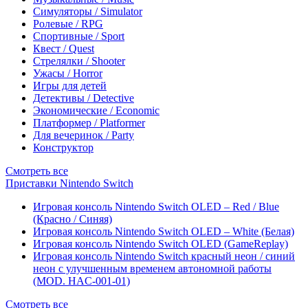
Симуляторы / Simulator
Ролевые / RPG
Спортивные / Sport
Квест / Quest
Стрелялки / Shooter
Ужасы / Horror
Игры для детей
Детективы / Detective
Экономические / Economic
Платформер / Platformer
Для вечеринок / Party
Конструктор
Смотреть все
Приставки Nintendo Switch
Игровая консоль Nintendo Switch OLED – Red / Blue
(Красно / Синяя)
Игровая консоль Nintendo Switch OLED – White (Белая)
Игровая консоль Nintendo Switch OLED (GameReplay)
Игровая консоль Nintendo Switch красный неон / синий
неон с улучшенным временем автономной работы
(MOD. HAC-001-01)
Смотреть все