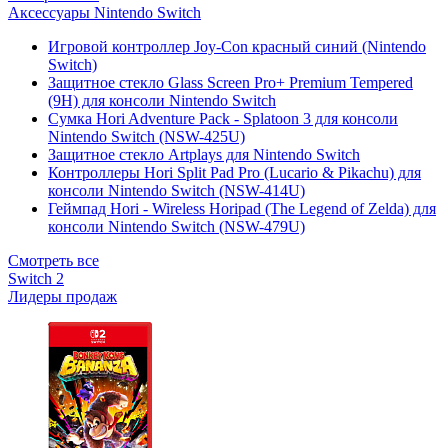
Аксессуары Nintendo Switch
Игровой контроллер Joy-Con красный синий (Nintendo
Switch)
Защитное стекло Glass Screen Pro+ Premium Tempered
(9H) для консоли Nintendo Switch
Сумка Hori Adventure Pack - Splatoon 3 для консоли
Nintendo Switch (NSW-425U)
Защитное стекло Artplays для Nintendo Switch
Контроллеры Hori Split Pad Pro (Lucario & Pikachu) для
консоли Nintendo Switch (NSW-414U)
Геймпад Hori - Wireless Horipad (The Legend of Zelda) для
консоли Nintendo Switch (NSW-479U)
Смотреть все
Switch 2
Лидеры продаж