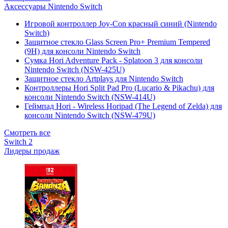
Аксессуары Nintendo Switch
Игровой контроллер Joy-Con красный синий (Nintendo
Switch)
Защитное стекло Glass Screen Pro+ Premium Tempered
(9H) для консоли Nintendo Switch
Сумка Hori Adventure Pack - Splatoon 3 для консоли
Nintendo Switch (NSW-425U)
Защитное стекло Artplays для Nintendo Switch
Контроллеры Hori Split Pad Pro (Lucario & Pikachu) для
консоли Nintendo Switch (NSW-414U)
Геймпад Hori - Wireless Horipad (The Legend of Zelda) для
консоли Nintendo Switch (NSW-479U)
Смотреть все
Switch 2
Лидеры продаж