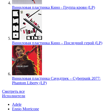
Виниловая пластинка Кино - Группа крови (LP)
Виниловая пластинка Кино – Последний герой (LP)
Виниловая пластинка Саундтрек – Cyberpunk 2077:
Phantom Liberty (LP)
Смотреть все
Исполнители
Adele
Ennio Morricone