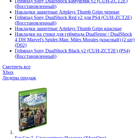
Геймпад Sony DualShock камуфляж v2 (CUH-ZCT2E)
(Восстановленный)
Накладки защитные Artplays Thumb Grips черные
Геймпад Sony DualShock Red v2 для PS4 (CUH-ZCT2E)
(Восстановленный)
Накладки защитные Artplays Thumb Grips красные
Накладки на стики для геймпада DualSense / DualShock
4 DH Marvel's Spider-Man: Miles Morales (красный) (2 шт)
(D02)
Геймпад Sony DualShock Black v2 (CUH-ZCT2E) (PS4)
(Восстановленный)
Смотреть все
Xbox
Лидеры продаж
Far Cry 5. Стандартное Издание (XboxOne)