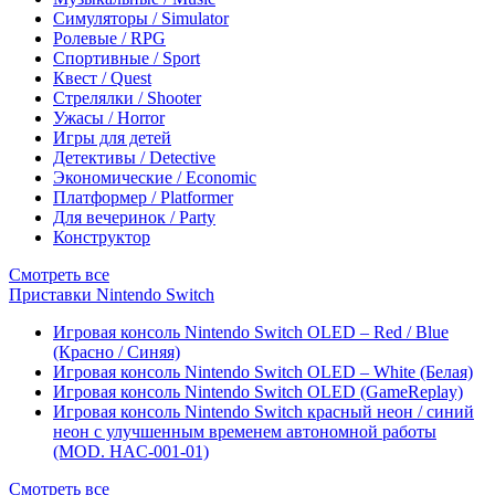
Симуляторы / Simulator
Ролевые / RPG
Спортивные / Sport
Квест / Quest
Стрелялки / Shooter
Ужасы / Horror
Игры для детей
Детективы / Detective
Экономические / Economic
Платформер / Platformer
Для вечеринок / Party
Конструктор
Смотреть все
Приставки Nintendo Switch
Игровая консоль Nintendo Switch OLED – Red / Blue
(Красно / Синяя)
Игровая консоль Nintendo Switch OLED – White (Белая)
Игровая консоль Nintendo Switch OLED (GameReplay)
Игровая консоль Nintendo Switch красный неон / синий
неон с улучшенным временем автономной работы
(MOD. HAC-001-01)
Смотреть все