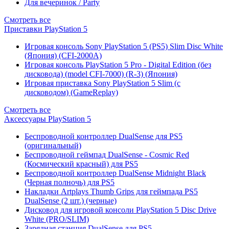
Для вечеринок / Party
Смотреть все
Приставки PlayStation 5
Игровая консоль Sony PlayStation 5 (PS5) Slim Disc White
(Япония) (CFI-2000A)
Игровая консоль PlayStation 5 Pro - Digital Edition (без
дисковода) (model CFI-7000) (R-3) (Япония)
Игровая приставка Sony PlayStation 5 Slim (с
дисководом) (GameReplay)
Смотреть все
Аксессуары PlayStation 5
Беспроводной контроллер DualSense для PS5
(оригинальный)
Беспроводной геймпад DualSense - Cosmic Red
(Космический красный) для PS5
Беспроводной контроллер DualSense Midnight Black
(Черная полночь) для PS5
Накладки Artplays Thumb Grips для геймпада PS5
DualSense (2 шт.) (черные)
Дисковод для игровой консоли PlayStation 5 Disc Drive
White (PRO/SLIM)
Зарядная станция DualSense для PS5