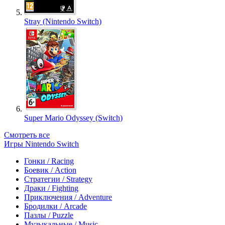
Stray (Nintendo Switch)
Super Mario Odyssey (Switch)
Смотреть все
Игры Nintendo Switch
Гонки / Racing
Боевик / Action
Стратегии / Strategy
Драки / Fighting
Приключения / Adventure
Бродилки / Arcade
Пазлы / Puzzle
Музыкальные / Music