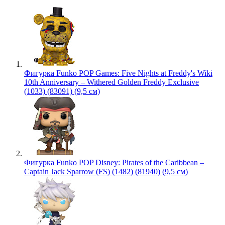
Фигурка Funko POP Games: Five Nights at Freddy's Wiki
10th Anniversary – Withered Golden Freddy Exclusive
(1033) (83091) (9,5 см)
Фигурка Funko POP Disney: Pirates of the Caribbean –
Captain Jack Sparrow (FS) (1482) (81940) (9,5 см)