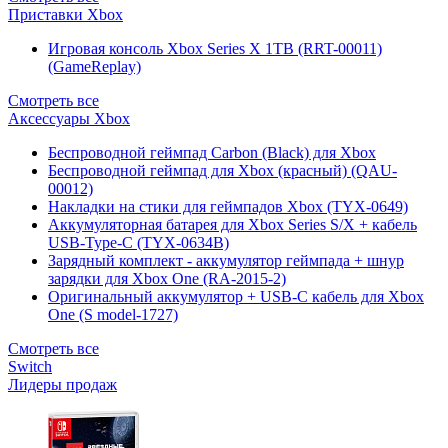
Приставки Xbox
Игровая консоль Xbox Series X 1TB (RRT-00011)
(GameReplay)
Смотреть все
Аксессуары Xbox
Беспроводной геймпад Carbon (Black) для Xbox
Беспроводной геймпад для Xbox (красный) (QAU-
00012)
Накладки на стики для геймпадов Xbox (TYX-0649)
Аккумуляторная батарея для Xbox Series S/X + кабель
USB-Type-C (TYX-0634B)
Зарядный комплект - аккумулятор геймпада + шнур
зарядки для Xbox One (RA-2015-2)
Оригинальный аккумулятор + USB-C кабель для Xbox
One (S model-1727)
Смотреть все
Switch
Лидеры продаж