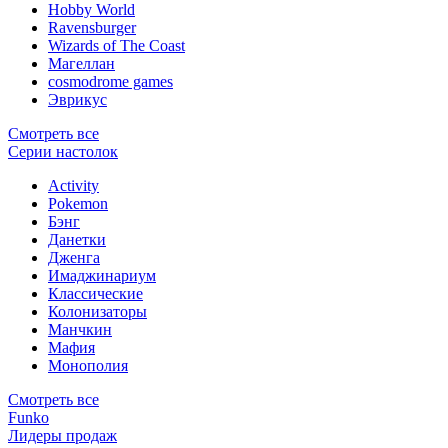
Hobby World
Ravensburger
Wizards of The Coast
Магеллан
сosmodrome games
Эврикус
Смотреть все
Серии настолок
Activity
Pokemon
Бэнг
Данетки
Дженга
Имаджинариум
Классические
Колонизаторы
Манчкин
Мафия
Монополия
Смотреть все
Funko
Лидеры продаж