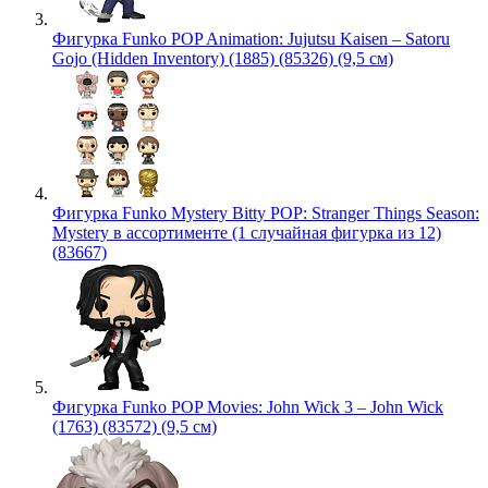
Фигурка Funko POP Animation: Jujutsu Kaisen – Satoru
Gojo (Hidden Inventory) (1885) (85326) (9,5 см)
Фигурка Funko Mystery Bitty POP: Stranger Things Season:
Mystery в ассортименте (1 случайная фигурка из 12)
(83667)
Фигурка Funko POP Movies: John Wick 3 – John Wick
(1763) (83572) (9,5 см)