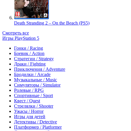
Death Stranding 2 – On the Beach (PS5)
Смотреть все
Игры PlayStation 5
Гонки / Racing
Боевик / Action
Стратегии / Strategy
Драки / Fighting
Приключения / Adventure
Бродилки / Arcade
Музыкальные / Music
Симуляторы / Simulator
Ролевые / RPG
Спортивные / Sport
Квест / Quest
Стрелялки / Shooter
Ужасы / Horror
Игры для детей
Детективы / Detective
Платформер / Platformer