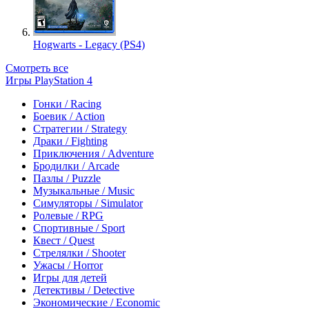
Hogwarts - Legacy (PS4)
Смотреть все
Игры PlayStation 4
Гонки / Racing
Боевик / Action
Стратегии / Strategy
Драки / Fighting
Приключения / Adventure
Бродилки / Arcade
Пазлы / Puzzle
Музыкальные / Music
Симуляторы / Simulator
Ролевые / RPG
Спортивные / Sport
Квест / Quest
Стрелялки / Shooter
Ужасы / Horror
Игры для детей
Детективы / Detective
Экономические / Economic