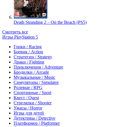
Death Stranding 2 – On the Beach (PS5)
Смотреть все
Игры PlayStation 5
Гонки / Racing
Боевик / Action
Стратегии / Strategy
Драки / Fighting
Приключения / Adventure
Бродилки / Arcade
Музыкальные / Music
Симуляторы / Simulator
Ролевые / RPG
Спортивные / Sport
Квест / Quest
Стрелялки / Shooter
Ужасы / Horror
Игры для детей
Детективы / Detective
Платформер / Platformer