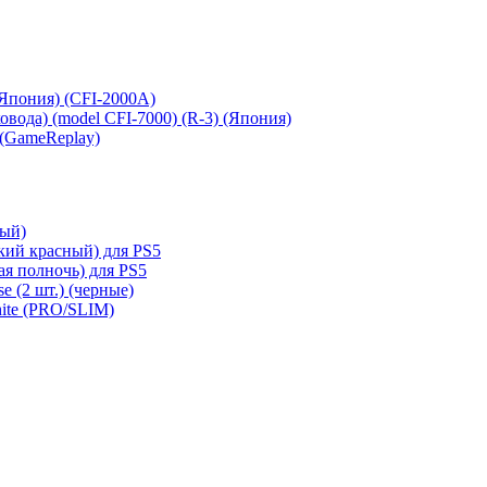
 (Япония) (CFI-2000A)
сковода) (model CFI-7000) (R-3) (Япония)
 (GameReplay)
ный)
кий красный) для PS5
ая полночь) для PS5
e (2 шт.) (черные)
hite (PRO/SLIM)