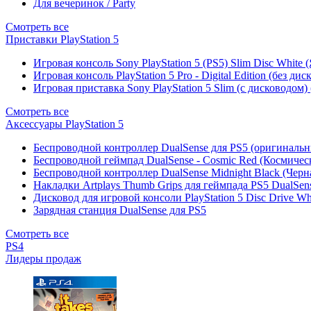
Для вечеринок / Party
Смотреть все
Приставки PlayStation 5
Игровая консоль Sony PlayStation 5 (PS5) Slim Disc White
Игровая консоль PlayStation 5 Pro - Digital Edition (без ди
Игровая приставка Sony PlayStation 5 Slim (с дисководом)
Смотреть все
Аксессуары PlayStation 5
Беспроводной контроллер DualSense для PS5 (оригиналь
Беспроводной геймпад DualSense - Cosmic Red (Космичес
Беспроводной контроллер DualSense Midnight Black (Черн
Накладки Artplays Thumb Grips для геймпада PS5 DualSens
Дисковод для игровой консоли PlayStation 5 Disc Drive W
Зарядная станция DualSense для PS5
Смотреть все
PS4
Лидеры продаж