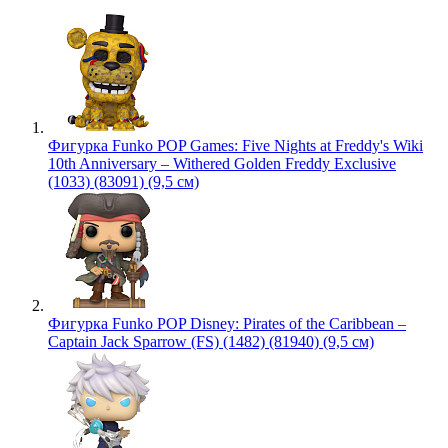
Фигурка Funko POP Games: Five Nights at Freddy's Wiki
10th Anniversary – Withered Golden Freddy Exclusive
(1033) (83091) (9,5 см)
Фигурка Funko POP Disney: Pirates of the Caribbean –
Captain Jack Sparrow (FS) (1482) (81940) (9,5 см)