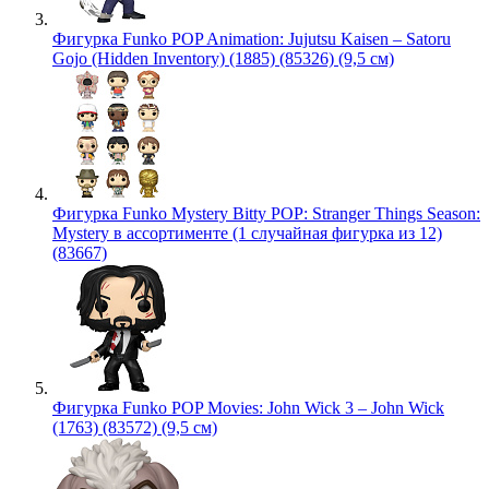
Фигурка Funko POP Animation: Jujutsu Kaisen – Satoru
Gojo (Hidden Inventory) (1885) (85326) (9,5 см)
Фигурка Funko Mystery Bitty POP: Stranger Things Season:
Mystery в ассортименте (1 случайная фигурка из 12)
(83667)
Фигурка Funko POP Movies: John Wick 3 – John Wick
(1763) (83572) (9,5 см)