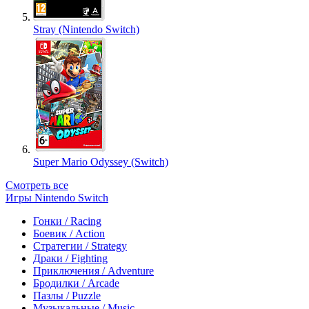
Stray (Nintendo Switch)
Super Mario Odyssey (Switch)
Смотреть все
Игры Nintendo Switch
Гонки / Racing
Боевик / Action
Стратегии / Strategy
Драки / Fighting
Приключения / Adventure
Бродилки / Arcade
Пазлы / Puzzle
Музыкальные / Music