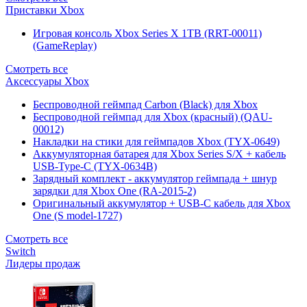
Приставки Xbox
Игровая консоль Xbox Series X 1TB (RRT-00011)
(GameReplay)
Смотреть все
Аксессуары Xbox
Беспроводной геймпад Carbon (Black) для Xbox
Беспроводной геймпад для Xbox (красный) (QAU-
00012)
Накладки на стики для геймпадов Xbox (TYX-0649)
Аккумуляторная батарея для Xbox Series S/X + кабель
USB-Type-C (TYX-0634B)
Зарядный комплект - аккумулятор геймпада + шнур
зарядки для Xbox One (RA-2015-2)
Оригинальный аккумулятор + USB-C кабель для Xbox
One (S model-1727)
Смотреть все
Switch
Лидеры продаж