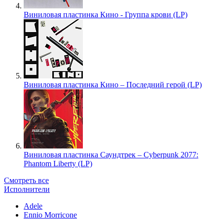
Виниловая пластинка Кино - Группа крови (LP)
Виниловая пластинка Кино – Последний герой (LP)
Виниловая пластинка Саундтрек – Cyberpunk 2077:
Phantom Liberty (LP)
Смотреть все
Исполнители
Adele
Ennio Morricone