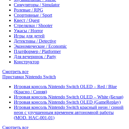
Симуляторы / Simulator
Ролевые / RPG
Спортивные / Sport
Квест / Quest
Стрелялки / Shooter
Ужасы / Horror
Игры для детей
Детективы / Detective
Экономические / Economic
Платформер / Platformer
Для вечеринок / Party
Конструктор
Смотреть все
Приставки Nintendo Switch
Игровая консоль Nintendo Switch OLED – Red / Blue
(Красно / Синяя)
Игровая консоль Nintendo Switch OLED – White (Белая)
Игровая консоль Nintendo Switch OLED (GameReplay)
Игровая консоль Nintendo Switch красный неон / синий
неон с улучшенным временем автономной работы
(MOD. HAC-001-01)
Смотреть все