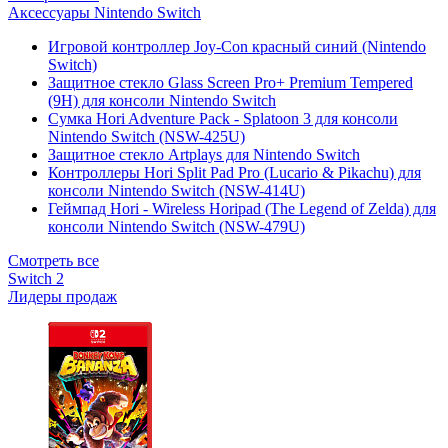
Аксессуары Nintendo Switch
Игровой контроллер Joy-Con красный синий (Nintendo
Switch)
Защитное стекло Glass Screen Pro+ Premium Tempered
(9H) для консоли Nintendo Switch
Сумка Hori Adventure Pack - Splatoon 3 для консоли
Nintendo Switch (NSW-425U)
Защитное стекло Artplays для Nintendo Switch
Контроллеры Hori Split Pad Pro (Lucario & Pikachu) для
консоли Nintendo Switch (NSW-414U)
Геймпад Hori - Wireless Horipad (The Legend of Zelda) для
консоли Nintendo Switch (NSW-479U)
Смотреть все
Switch 2
Лидеры продаж