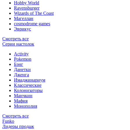
Hobby World
Ravensburger
Wizards of The Coast
Магеллан
сosmodrome games
Эврикус
Смотреть все
Серии настолок
Activity
Pokemon
Бэнг
Данетки
Дженга
Имаджинариум
Классические
Колонизаторы
Манчкин
Мафия
Монополия
Смотреть все
Funko
Лидеры продаж