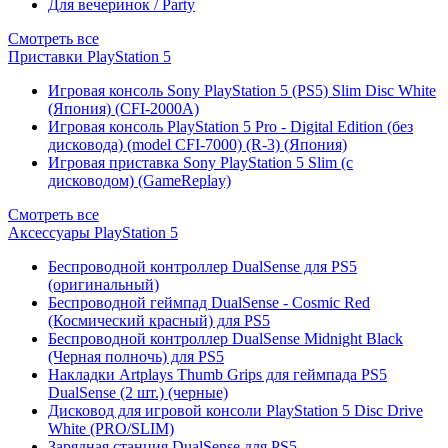
Для вечеринок / Party
Смотреть все
Приставки PlayStation 5
Игровая консоль Sony PlayStation 5 (PS5) Slim Disc White
(Япония) (CFI-2000A)
Игровая консоль PlayStation 5 Pro - Digital Edition (без
дисковода) (model CFI-7000) (R-3) (Япония)
Игровая приставка Sony PlayStation 5 Slim (с
дисководом) (GameReplay)
Смотреть все
Аксессуары PlayStation 5
Беспроводной контроллер DualSense для PS5
(оригинальный)
Беспроводной геймпад DualSense - Cosmic Red
(Космический красный) для PS5
Беспроводной контроллер DualSense Midnight Black
(Черная полночь) для PS5
Накладки Artplays Thumb Grips для геймпада PS5
DualSense (2 шт.) (черные)
Дисковод для игровой консоли PlayStation 5 Disc Drive
White (PRO/SLIM)
Зарядная станция DualSense для PS5