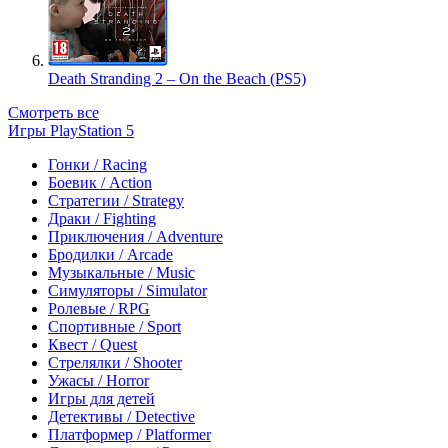
Death Stranding 2 – On the Beach (PS5)
Смотреть все
Игры PlayStation 5
Гонки / Racing
Боевик / Action
Стратегии / Strategy
Драки / Fighting
Приключения / Adventure
Бродилки / Arcade
Музыкальные / Music
Симуляторы / Simulator
Ролевые / RPG
Спортивные / Sport
Квест / Quest
Стрелялки / Shooter
Ужасы / Horror
Игры для детей
Детективы / Detective
Платформер / Platformer