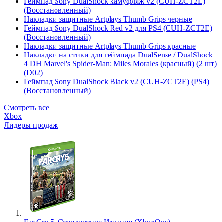
Геймпад Sony DualShock камуфляж v2 (CUH-ZCT2E)
(Восстановленный)
Накладки защитные Artplays Thumb Grips черные
Геймпад Sony DualShock Red v2 для PS4 (CUH-ZCT2E)
(Восстановленный)
Накладки защитные Artplays Thumb Grips красные
Накладки на стики для геймпада DualSense / DualShock
4 DH Marvel's Spider-Man: Miles Morales (красный) (2 шт)
(D02)
Геймпад Sony DualShock Black v2 (CUH-ZCT2E) (PS4)
(Восстановленный)
Смотреть все
Xbox
Лидеры продаж
Far Cry 5. Стандартное Издание (XboxOne)