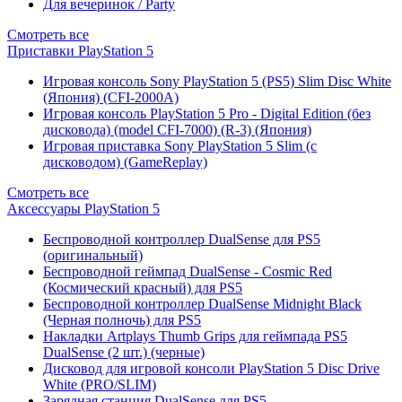
Для вечеринок / Party
Смотреть все
Приставки PlayStation 5
Игровая консоль Sony PlayStation 5 (PS5) Slim Disc White
(Япония) (CFI-2000A)
Игровая консоль PlayStation 5 Pro - Digital Edition (без
дисковода) (model CFI-7000) (R-3) (Япония)
Игровая приставка Sony PlayStation 5 Slim (с
дисководом) (GameReplay)
Смотреть все
Аксессуары PlayStation 5
Беспроводной контроллер DualSense для PS5
(оригинальный)
Беспроводной геймпад DualSense - Cosmic Red
(Космический красный) для PS5
Беспроводной контроллер DualSense Midnight Black
(Черная полночь) для PS5
Накладки Artplays Thumb Grips для геймпада PS5
DualSense (2 шт.) (черные)
Дисковод для игровой консоли PlayStation 5 Disc Drive
White (PRO/SLIM)
Зарядная станция DualSense для PS5