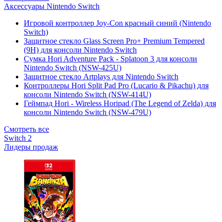
Аксессуары Nintendo Switch
Игровой контроллер Joy-Con красный синий (Nintendo
Switch)
Защитное стекло Glass Screen Pro+ Premium Tempered
(9H) для консоли Nintendo Switch
Сумка Hori Adventure Pack - Splatoon 3 для консоли
Nintendo Switch (NSW-425U)
Защитное стекло Artplays для Nintendo Switch
Контроллеры Hori Split Pad Pro (Lucario & Pikachu) для
консоли Nintendo Switch (NSW-414U)
Геймпад Hori - Wireless Horipad (The Legend of Zelda) для
консоли Nintendo Switch (NSW-479U)
Смотреть все
Switch 2
Лидеры продаж