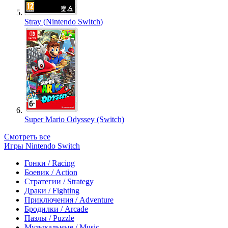
Stray (Nintendo Switch)
Super Mario Odyssey (Switch)
Смотреть все
Игры Nintendo Switch
Гонки / Racing
Боевик / Action
Стратегии / Strategy
Драки / Fighting
Приключения / Adventure
Бродилки / Arcade
Пазлы / Puzzle
Музыкальные / Music