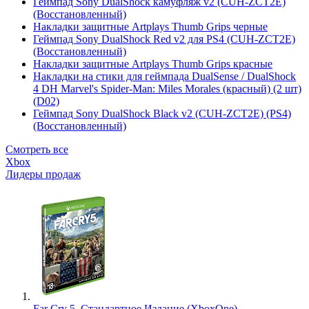
Геймпад Sony DualShock камуфляж v2 (CUH-ZCT2E)
(Восстановленный)
Накладки защитные Artplays Thumb Grips черные
Геймпад Sony DualShock Red v2 для PS4 (CUH-ZCT2E)
(Восстановленный)
Накладки защитные Artplays Thumb Grips красные
Накладки на стики для геймпада DualSense / DualShock
4 DH Marvel's Spider-Man: Miles Morales (красный) (2 шт)
(D02)
Геймпад Sony DualShock Black v2 (CUH-ZCT2E) (PS4)
(Восстановленный)
Смотреть все
Xbox
Лидеры продаж
Far Cry 5. Стандартное Издание (XboxOne)