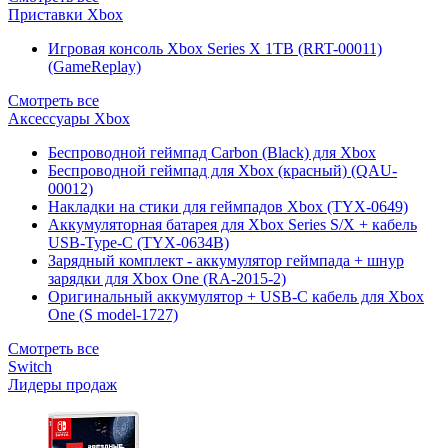
Приставки Xbox
Игровая консоль Xbox Series X 1TB (RRT-00011)
(GameReplay)
Смотреть все
Аксессуары Xbox
Беспроводной геймпад Carbon (Black) для Xbox
Беспроводной геймпад для Xbox (красный) (QAU-
00012)
Накладки на стики для геймпадов Xbox (TYX-0649)
Аккумуляторная батарея для Xbox Series S/X + кабель
USB-Type-C (TYX-0634B)
Зарядный комплект - аккумулятор геймпада + шнур
зарядки для Xbox One (RA-2015-2)
Оригинальный аккумулятор + USB-C кабель для Xbox
One (S model-1727)
Смотреть все
Switch
Лидеры продаж