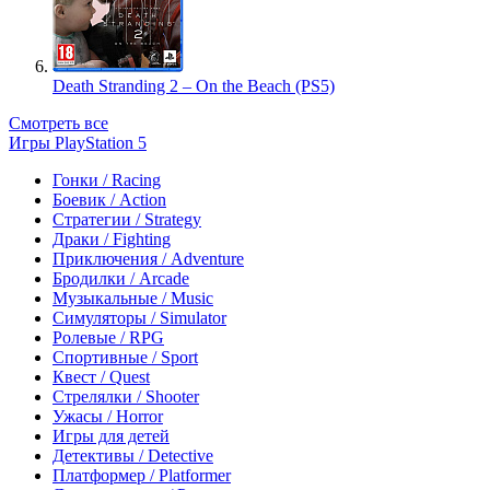
Death Stranding 2 – On the Beach (PS5)
Смотреть все
Игры PlayStation 5
Гонки / Racing
Боевик / Action
Стратегии / Strategy
Драки / Fighting
Приключения / Adventure
Бродилки / Arcade
Музыкальные / Music
Симуляторы / Simulator
Ролевые / RPG
Спортивные / Sport
Квест / Quest
Стрелялки / Shooter
Ужасы / Horror
Игры для детей
Детективы / Detective
Платформер / Platformer