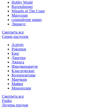
Hobby World
Ravensburger
Wizards of The Coast
Магеллан
сosmodrome games
Эврикус
Смотреть все
Серии настолок
Activity
Pokemon
Бэнг
Данетки
Дженга
Имаджинариум
Классические
Колонизаторы
Манчкин
Мафия
Монополия
Смотреть все
Funko
Лидеры продаж