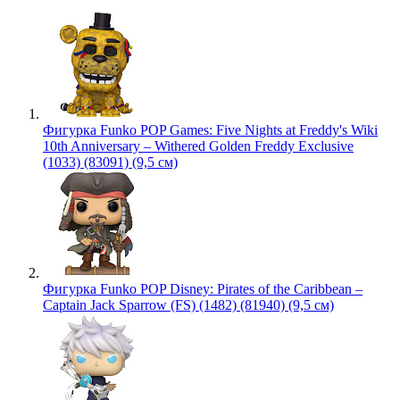
Фигурка Funko POP Games: Five Nights at Freddy's Wiki
10th Anniversary – Withered Golden Freddy Exclusive
(1033) (83091) (9,5 см)
Фигурка Funko POP Disney: Pirates of the Caribbean –
Captain Jack Sparrow (FS) (1482) (81940) (9,5 см)