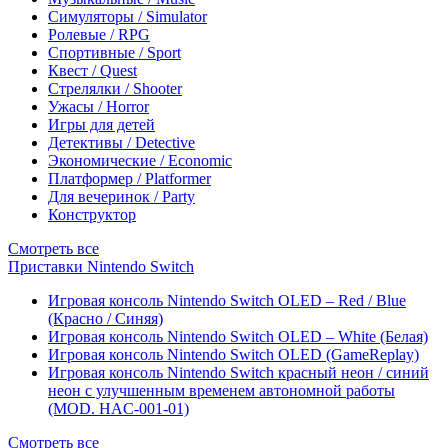
Симуляторы / Simulator
Ролевые / RPG
Спортивные / Sport
Квест / Quest
Стрелялки / Shooter
Ужасы / Horror
Игры для детей
Детективы / Detective
Экономические / Economic
Платформер / Platformer
Для вечеринок / Party
Конструктор
Смотреть все
Приставки Nintendo Switch
Игровая консоль Nintendo Switch OLED – Red / Blue
(Красно / Синяя)
Игровая консоль Nintendo Switch OLED – White (Белая)
Игровая консоль Nintendo Switch OLED (GameReplay)
Игровая консоль Nintendo Switch красный неон / синий
неон с улучшенным временем автономной работы
(MOD. HAC-001-01)
Смотреть все