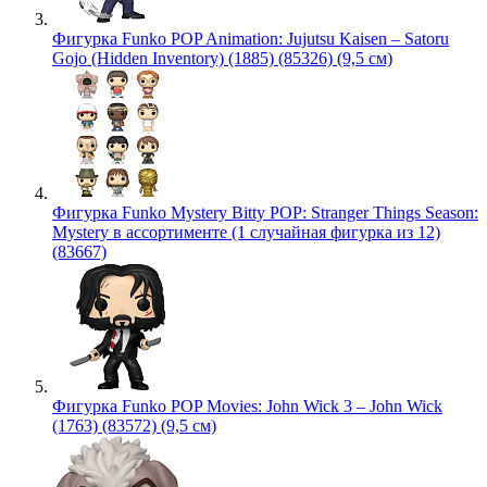
Фигурка Funko POP Animation: Jujutsu Kaisen – Satoru
Gojo (Hidden Inventory) (1885) (85326) (9,5 см)
Фигурка Funko Mystery Bitty POP: Stranger Things Season:
Mystery в ассортименте (1 случайная фигурка из 12)
(83667)
Фигурка Funko POP Movies: John Wick 3 – John Wick
(1763) (83572) (9,5 см)