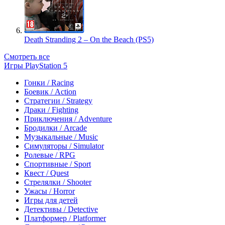
Death Stranding 2 – On the Beach (PS5)
Смотреть все
Игры PlayStation 5
Гонки / Racing
Боевик / Action
Стратегии / Strategy
Драки / Fighting
Приключения / Adventure
Бродилки / Arcade
Музыкальные / Music
Симуляторы / Simulator
Ролевые / RPG
Спортивные / Sport
Квест / Quest
Стрелялки / Shooter
Ужасы / Horror
Игры для детей
Детективы / Detective
Платформер / Platformer