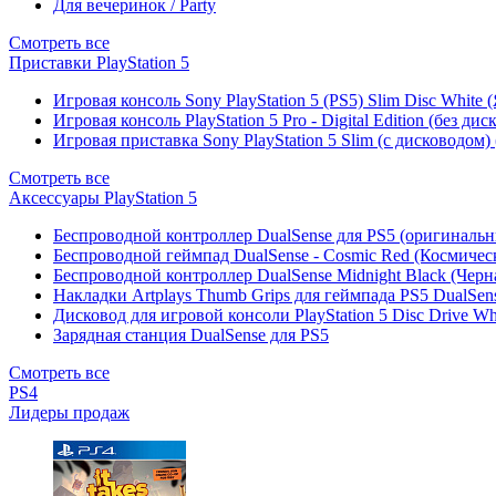
Для вечеринок / Party
Смотреть все
Приставки PlayStation 5
Игровая консоль Sony PlayStation 5 (PS5) Slim Disc White
Игровая консоль PlayStation 5 Pro - Digital Edition (без ди
Игровая приставка Sony PlayStation 5 Slim (с дисководом)
Смотреть все
Аксессуары PlayStation 5
Беспроводной контроллер DualSense для PS5 (оригиналь
Беспроводной геймпад DualSense - Cosmic Red (Космичес
Беспроводной контроллер DualSense Midnight Black (Черн
Накладки Artplays Thumb Grips для геймпада PS5 DualSens
Дисковод для игровой консоли PlayStation 5 Disc Drive W
Зарядная станция DualSense для PS5
Смотреть все
PS4
Лидеры продаж