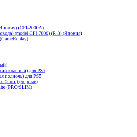
 (Япония) (CFI-2000A)
сковода) (model CFI-7000) (R-3) (Япония)
 (GameReplay)
ный)
кий красный) для PS5
ая полночь) для PS5
e (2 шт.) (черные)
hite (PRO/SLIM)