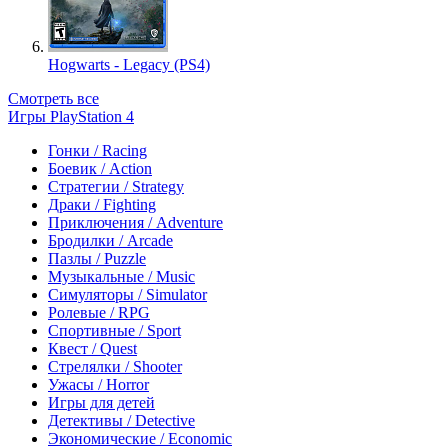
Hogwarts - Legacy (PS4)
Смотреть все
Игры PlayStation 4
Гонки / Racing
Боевик / Action
Стратегии / Strategy
Драки / Fighting
Приключения / Adventure
Бродилки / Arcade
Пазлы / Puzzle
Музыкальные / Music
Симуляторы / Simulator
Ролевые / RPG
Спортивные / Sport
Квест / Quest
Стрелялки / Shooter
Ужасы / Horror
Игры для детей
Детективы / Detective
Экономические / Economic