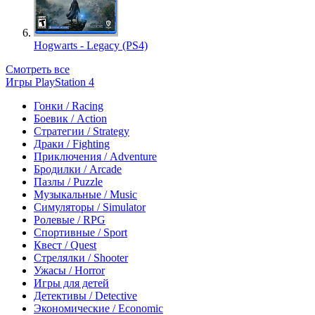
Hogwarts - Legacy (PS4)
Смотреть все
Игры PlayStation 4
Гонки / Racing
Боевик / Action
Стратегии / Strategy
Драки / Fighting
Приключения / Adventure
Бродилки / Arcade
Пазлы / Puzzle
Музыкальные / Music
Симуляторы / Simulator
Ролевые / RPG
Спортивные / Sport
Квест / Quest
Стрелялки / Shooter
Ужасы / Horror
Игры для детей
Детективы / Detective
Экономические / Economic