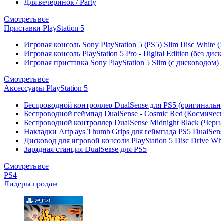
Для вечеринок / Party
Смотреть все
Приставки PlayStation 5
Игровая консоль Sony PlayStation 5 (PS5) Slim Disc White
Игровая консоль PlayStation 5 Pro - Digital Edition (без ди
Игровая приставка Sony PlayStation 5 Slim (с дисководом)
Смотреть все
Аксессуары PlayStation 5
Беспроводной контроллер DualSense для PS5 (оригиналь
Беспроводной геймпад DualSense - Cosmic Red (Космичес
Беспроводной контроллер DualSense Midnight Black (Черн
Накладки Artplays Thumb Grips для геймпада PS5 DualSens
Дисковод для игровой консоли PlayStation 5 Disc Drive W
Зарядная станция DualSense для PS5
Смотреть все
PS4
Лидеры продаж