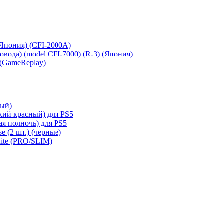
 (Япония) (CFI-2000A)
сковода) (model CFI-7000) (R-3) (Япония)
 (GameReplay)
ный)
кий красный) для PS5
ая полночь) для PS5
e (2 шт.) (черные)
hite (PRO/SLIM)