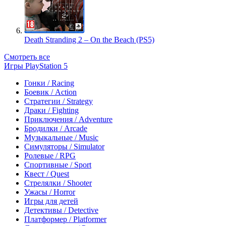
Death Stranding 2 – On the Beach (PS5)
Смотреть все
Игры PlayStation 5
Гонки / Racing
Боевик / Action
Стратегии / Strategy
Драки / Fighting
Приключения / Adventure
Бродилки / Arcade
Музыкальные / Music
Симуляторы / Simulator
Ролевые / RPG
Спортивные / Sport
Квест / Quest
Стрелялки / Shooter
Ужасы / Horror
Игры для детей
Детективы / Detective
Платформер / Platformer