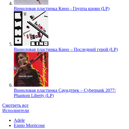
Виниловая пластинка Кино - Группа крови (LP)
Виниловая пластинка Кино – Последний герой (LP)
Виниловая пластинка Саундтрек – Cyberpunk 2077:
Phantom Liberty (LP)
Смотреть все
Исполнители
Adele
Ennio Morricone