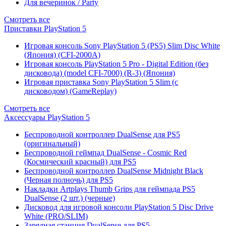
Для вечеринок / Party
Смотреть все
Приставки PlayStation 5
Игровая консоль Sony PlayStation 5 (PS5) Slim Disc White
(Япония) (CFI-2000A)
Игровая консоль PlayStation 5 Pro - Digital Edition (без
дисковода) (model CFI-7000) (R-3) (Япония)
Игровая приставка Sony PlayStation 5 Slim (с
дисководом) (GameReplay)
Смотреть все
Аксессуары PlayStation 5
Беспроводной контроллер DualSense для PS5
(оригинальный)
Беспроводной геймпад DualSense - Cosmic Red
(Космический красный) для PS5
Беспроводной контроллер DualSense Midnight Black
(Черная полночь) для PS5
Накладки Artplays Thumb Grips для геймпада PS5
DualSense (2 шт.) (черные)
Дисковод для игровой консоли PlayStation 5 Disc Drive
White (PRO/SLIM)
Зарядная станция DualSense для PS5