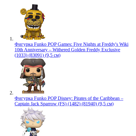
Фигурка Funko POP Games: Five Nights at Freddy's Wiki
10th Anniversary – Withered Golden Freddy Exclusive
(1033) (83091) (9,5 см)
Фигурка Funko POP Disney: Pirates of the Caribbean –
Captain Jack Sparrow (FS) (1482) (81940) (9,5 см)