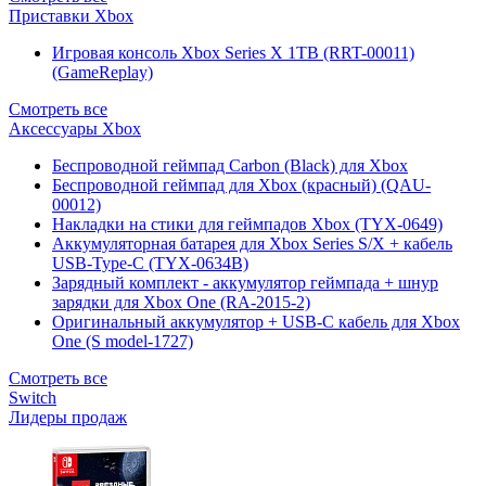
Приставки Xbox
Игровая консоль Xbox Series X 1TB (RRT-00011)
(GameReplay)
Смотреть все
Аксессуары Xbox
Беспроводной геймпад Carbon (Black) для Xbox
Беспроводной геймпад для Xbox (красный) (QAU-
00012)
Накладки на стики для геймпадов Xbox (TYX-0649)
Аккумуляторная батарея для Xbox Series S/X + кабель
USB-Type-C (TYX-0634B)
Зарядный комплект - аккумулятор геймпада + шнур
зарядки для Xbox One (RA-2015-2)
Оригинальный аккумулятор + USB-C кабель для Xbox
One (S model-1727)
Смотреть все
Switch
Лидеры продаж