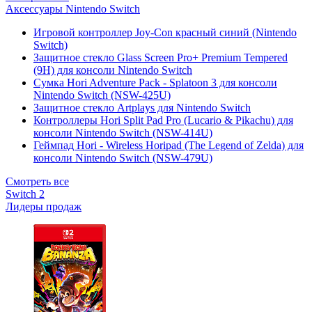
Аксессуары Nintendo Switch
Игровой контроллер Joy-Con красный синий (Nintendo
Switch)
Защитное стекло Glass Screen Pro+ Premium Tempered
(9H) для консоли Nintendo Switch
Сумка Hori Adventure Pack - Splatoon 3 для консоли
Nintendo Switch (NSW-425U)
Защитное стекло Artplays для Nintendo Switch
Контроллеры Hori Split Pad Pro (Lucario & Pikachu) для
консоли Nintendo Switch (NSW-414U)
Геймпад Hori - Wireless Horipad (The Legend of Zelda) для
консоли Nintendo Switch (NSW-479U)
Смотреть все
Switch 2
Лидеры продаж