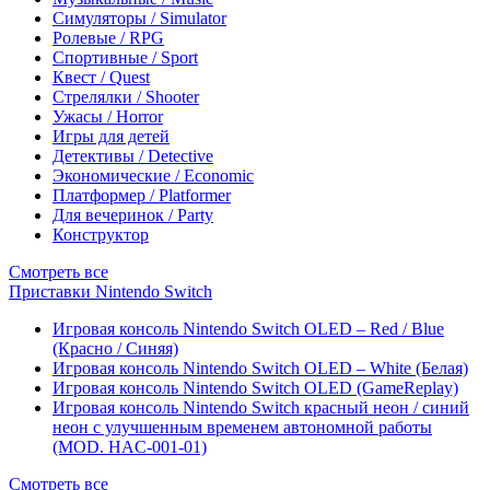
Симуляторы / Simulator
Ролевые / RPG
Спортивные / Sport
Квест / Quest
Стрелялки / Shooter
Ужасы / Horror
Игры для детей
Детективы / Detective
Экономические / Economic
Платформер / Platformer
Для вечеринок / Party
Конструктор
Смотреть все
Приставки Nintendo Switch
Игровая консоль Nintendo Switch OLED – Red / Blue
(Красно / Синяя)
Игровая консоль Nintendo Switch OLED – White (Белая)
Игровая консоль Nintendo Switch OLED (GameReplay)
Игровая консоль Nintendo Switch красный неон / синий
неон с улучшенным временем автономной работы
(MOD. HAC-001-01)
Смотреть все