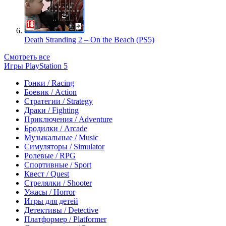
Death Stranding 2 – On the Beach (PS5)
Смотреть все
Игры PlayStation 5
Гонки / Racing
Боевик / Action
Стратегии / Strategy
Драки / Fighting
Приключения / Adventure
Бродилки / Arcade
Музыкальные / Music
Симуляторы / Simulator
Ролевые / RPG
Спортивные / Sport
Квест / Quest
Стрелялки / Shooter
Ужасы / Horror
Игры для детей
Детективы / Detective
Платформер / Platformer