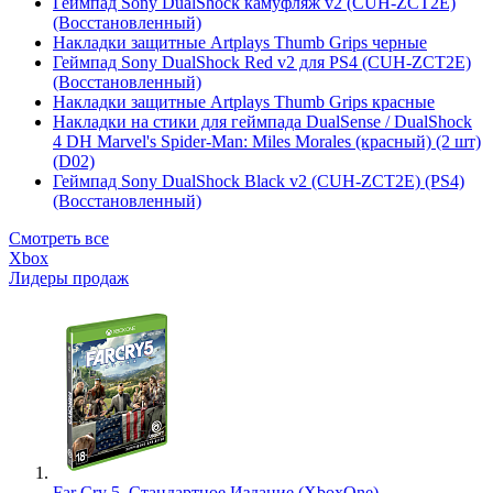
Геймпад Sony DualShock камуфляж v2 (CUH-ZCT2E)
(Восстановленный)
Накладки защитные Artplays Thumb Grips черные
Геймпад Sony DualShock Red v2 для PS4 (CUH-ZCT2E)
(Восстановленный)
Накладки защитные Artplays Thumb Grips красные
Накладки на стики для геймпада DualSense / DualShock
4 DH Marvel's Spider-Man: Miles Morales (красный) (2 шт)
(D02)
Геймпад Sony DualShock Black v2 (CUH-ZCT2E) (PS4)
(Восстановленный)
Смотреть все
Xbox
Лидеры продаж
Far Cry 5. Стандартное Издание (XboxOne)