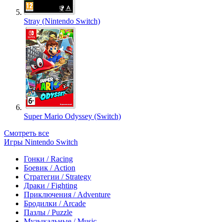
Stray (Nintendo Switch)
Super Mario Odyssey (Switch)
Смотреть все
Игры Nintendo Switch
Гонки / Racing
Боевик / Action
Стратегии / Strategy
Драки / Fighting
Приключения / Adventure
Бродилки / Arcade
Пазлы / Puzzle
Музыкальные / Music