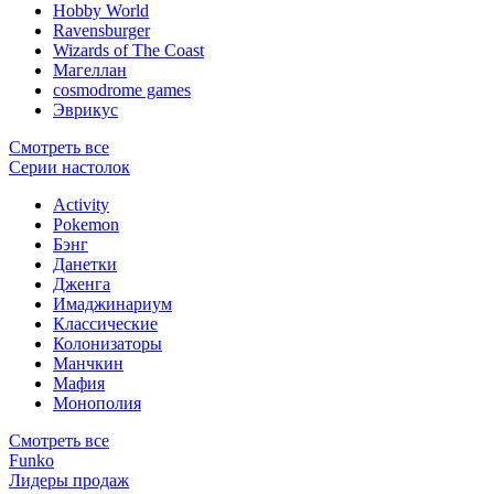
Hobby World
Ravensburger
Wizards of The Coast
Магеллан
сosmodrome games
Эврикус
Смотреть все
Серии настолок
Activity
Pokemon
Бэнг
Данетки
Дженга
Имаджинариум
Классические
Колонизаторы
Манчкин
Мафия
Монополия
Смотреть все
Funko
Лидеры продаж