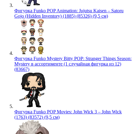
Фигурка Funko POP Animation: Jujutsu Kaisen – Satoru
Gojo (Hidden Inventory) (1885) (85326) (9,5 см)
Фигурка Funko Mystery Bitty POP: Stranger Things Season:
Mystery в ассортименте (1 случайная фигурка из 12)
(83667)
Фигурка Funko POP Movies: John Wick 3 – John Wick
(1763) (83572) (9,5 см)