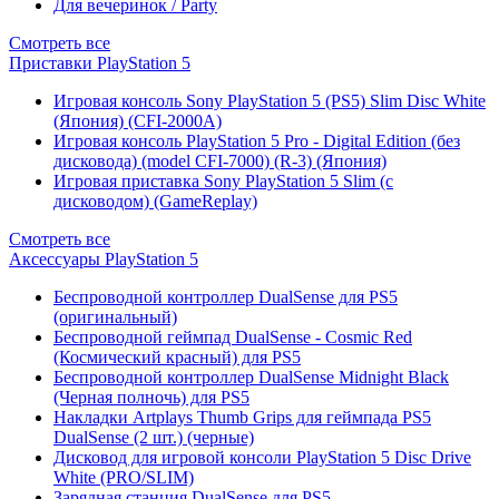
Для вечеринок / Party
Смотреть все
Приставки PlayStation 5
Игровая консоль Sony PlayStation 5 (PS5) Slim Disc White
(Япония) (CFI-2000A)
Игровая консоль PlayStation 5 Pro - Digital Edition (без
дисковода) (model CFI-7000) (R-3) (Япония)
Игровая приставка Sony PlayStation 5 Slim (с
дисководом) (GameReplay)
Смотреть все
Аксессуары PlayStation 5
Беспроводной контроллер DualSense для PS5
(оригинальный)
Беспроводной геймпад DualSense - Cosmic Red
(Космический красный) для PS5
Беспроводной контроллер DualSense Midnight Black
(Черная полночь) для PS5
Накладки Artplays Thumb Grips для геймпада PS5
DualSense (2 шт.) (черные)
Дисковод для игровой консоли PlayStation 5 Disc Drive
White (PRO/SLIM)
Зарядная станция DualSense для PS5