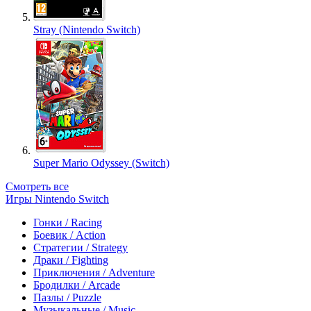
Stray (Nintendo Switch)
Super Mario Odyssey (Switch)
Смотреть все
Игры Nintendo Switch
Гонки / Racing
Боевик / Action
Стратегии / Strategy
Драки / Fighting
Приключения / Adventure
Бродилки / Arcade
Пазлы / Puzzle
Музыкальные / Music