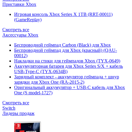
Приставки Xbox
Игровая консоль Xbox Series X 1TB (RRT-00011)
(GameReplay)
Смотреть все
Аксессуары Xbox
Беспроводной геймпад Carbon (Black) для Xbox
Беспроводной геймпад для Xbox (красный) (QAU-
00012)
Накладки на стики для геймпадов Xbox (TYX-0649)
Аккумуляторная батарея для Xbox Series S/X + кабель
USB-Type-C (TYX-0634B)
Зарядный комплект - аккумулятор геймпада + шнур
зарядки для Xbox One (RA-2015-2)
Оригинальный аккумулятор + USB-C кабель для Xbox
One (S model-1727)
Смотреть все
Switch
Лидеры продаж