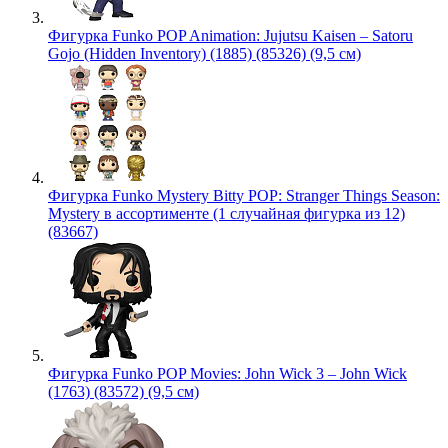
Фигурка Funko POP Animation: Jujutsu Kaisen – Satoru
Gojo (Hidden Inventory) (1885) (85326) (9,5 см)
Фигурка Funko Mystery Bitty POP: Stranger Things Season:
Mystery в ассортименте (1 случайная фигурка из 12)
(83667)
Фигурка Funko POP Movies: John Wick 3 – John Wick
(1763) (83572) (9,5 см)