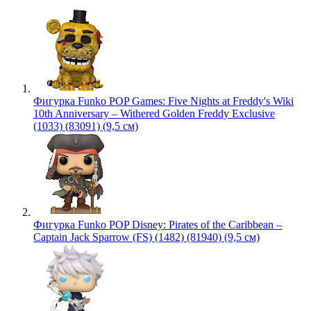
Фигурка Funko POP Games: Five Nights at Freddy's Wiki
10th Anniversary – Withered Golden Freddy Exclusive
(1033) (83091) (9,5 см)
Фигурка Funko POP Disney: Pirates of the Caribbean –
Captain Jack Sparrow (FS) (1482) (81940) (9,5 см)