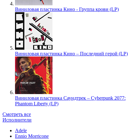
Виниловая пластинка Кино - Группа крови (LP)
Виниловая пластинка Кино – Последний герой (LP)
Виниловая пластинка Саундтрек – Cyberpunk 2077:
Phantom Liberty (LP)
Смотреть все
Исполнители
Adele
Ennio Morricone