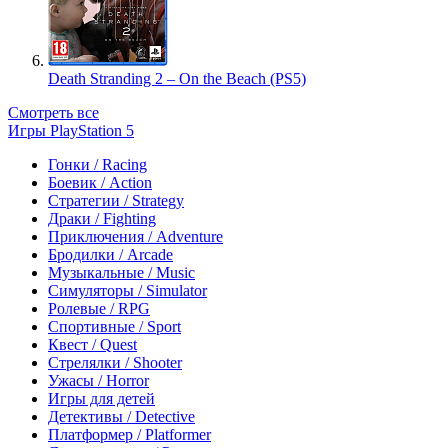
Death Stranding 2 – On the Beach (PS5)
Смотреть все
Игры PlayStation 5
Гонки / Racing
Боевик / Action
Стратегии / Strategy
Драки / Fighting
Приключения / Adventure
Бродилки / Arcade
Музыкальные / Music
Симуляторы / Simulator
Ролевые / RPG
Спортивные / Sport
Квест / Quest
Стрелялки / Shooter
Ужасы / Horror
Игры для детей
Детективы / Detective
Платформер / Platformer