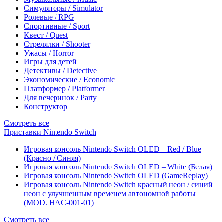
Симуляторы / Simulator
Ролевые / RPG
Спортивные / Sport
Квест / Quest
Стрелялки / Shooter
Ужасы / Horror
Игры для детей
Детективы / Detective
Экономические / Economic
Платформер / Platformer
Для вечеринок / Party
Конструктор
Смотреть все
Приставки Nintendo Switch
Игровая консоль Nintendo Switch OLED – Red / Blue
(Красно / Синяя)
Игровая консоль Nintendo Switch OLED – White (Белая)
Игровая консоль Nintendo Switch OLED (GameReplay)
Игровая консоль Nintendo Switch красный неон / синий
неон с улучшенным временем автономной работы
(MOD. HAC-001-01)
Смотреть все