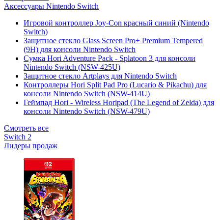
Аксессуары Nintendo Switch
Игровой контроллер Joy-Con красный синий (Nintendo
Switch)
Защитное стекло Glass Screen Pro+ Premium Tempered
(9H) для консоли Nintendo Switch
Сумка Hori Adventure Pack - Splatoon 3 для консоли
Nintendo Switch (NSW-425U)
Защитное стекло Artplays для Nintendo Switch
Контроллеры Hori Split Pad Pro (Lucario & Pikachu) для
консоли Nintendo Switch (NSW-414U)
Геймпад Hori - Wireless Horipad (The Legend of Zelda) для
консоли Nintendo Switch (NSW-479U)
Смотреть все
Switch 2
Лидеры продаж