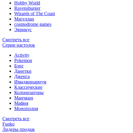
Hobby World
Ravensburger
Wizards of The Coast
Магеллан
сosmodrome games
Эврикус
Смотреть все
Серии настолок
Activity
Pokemon
Бэнг
Данетки
Дженга
Имаджинариум
Классические
Колонизаторы
Манчкин
Мафия
Монополия
Смотреть все
Funko
Лидеры продаж