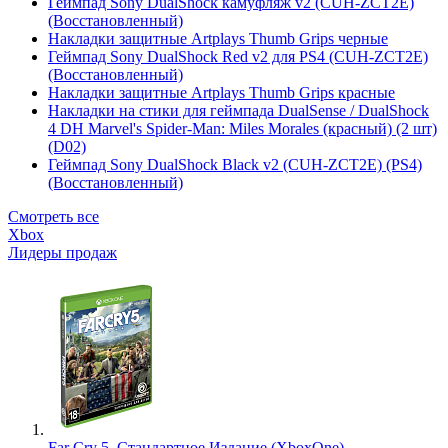
Геймпад Sony DualShock камуфляж v2 (CUH-ZCT2E)
(Восстановленный)
Накладки защитные Artplays Thumb Grips черные
Геймпад Sony DualShock Red v2 для PS4 (CUH-ZCT2E)
(Восстановленный)
Накладки защитные Artplays Thumb Grips красные
Накладки на стики для геймпада DualSense / DualShock
4 DH Marvel's Spider-Man: Miles Morales (красный) (2 шт)
(D02)
Геймпад Sony DualShock Black v2 (CUH-ZCT2E) (PS4)
(Восстановленный)
Смотреть все
Xbox
Лидеры продаж
Far Cry 5. Стандартное Издание (XboxOne)