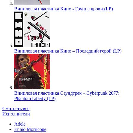
Виниловая пластинка Кино - Группа крови (LP)
Виниловая пластинка Кино – Последний герой (LP)
Виниловая пластинка Саундтрек – Cyberpunk 2077:
Phantom Liberty (LP)
Смотреть все
Исполнители
Adele
Ennio Morricone