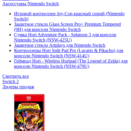
Аксессуары Nintendo Switch
Игровой контроллер Joy-Con красный синий (Nintendo
Switch)
Защитное стекло Glass Screen Pro+ Premium Tempered
(9H) для консоли Nintendo Switch
Сумка Hori Adventure Pack - Splatoon 3 для консоли
Nintendo Switch (NSW-425U)
Защитное стекло Artplays для Nintendo Switch
Контроллеры Hori Split Pad Pro (Lucario & Pikachu) для
консоли Nintendo Switch (NSW-414U)
Геймпад Hori - Wireless Horipad (The Legend of Zelda) для
консоли Nintendo Switch (NSW-479U)
Смотреть все
Switch 2
Лидеры продаж