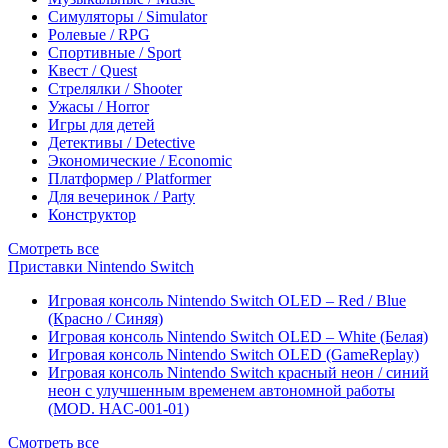
Симуляторы / Simulator
Ролевые / RPG
Спортивные / Sport
Квест / Quest
Стрелялки / Shooter
Ужасы / Horror
Игры для детей
Детективы / Detective
Экономические / Economic
Платформер / Platformer
Для вечеринок / Party
Конструктор
Смотреть все
Приставки Nintendo Switch
Игровая консоль Nintendo Switch OLED – Red / Blue
(Красно / Синяя)
Игровая консоль Nintendo Switch OLED – White (Белая)
Игровая консоль Nintendo Switch OLED (GameReplay)
Игровая консоль Nintendo Switch красный неон / синий
неон с улучшенным временем автономной работы
(MOD. HAC-001-01)
Смотреть все