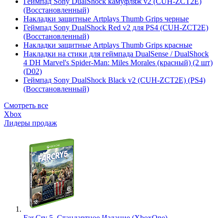
Геймпад Sony DualShock камуфляж v2 (CUH-ZCT2E)
(Восстановленный)
Накладки защитные Artplays Thumb Grips черные
Геймпад Sony DualShock Red v2 для PS4 (CUH-ZCT2E)
(Восстановленный)
Накладки защитные Artplays Thumb Grips красные
Накладки на стики для геймпада DualSense / DualShock
4 DH Marvel's Spider-Man: Miles Morales (красный) (2 шт)
(D02)
Геймпад Sony DualShock Black v2 (CUH-ZCT2E) (PS4)
(Восстановленный)
Смотреть все
Xbox
Лидеры продаж
Far Cry 5. Стандартное Издание (XboxOne)