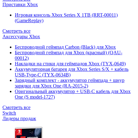
Приставки Xbox
Игровая консоль Xbox Series X 1TB (RRT-00011)
(GameReplay)
Смотреть все
Аксессуары Xbox
Беспроводной геймпад Carbon (Black) для Xbox
Беспроводной геймпад для Xbox (красный) (QAU-
00012)
Накладки на стики для геймпадов Xbox (TYX-0649)
Аккумуляторная батарея для Xbox Series S/X + кабель
USB-Type-C (TYX-0634B)
Зарядный комплект - аккумулятор геймпада + шнур
зарядки для Xbox One (RA-2015-2)
Оригинальный аккумулятор + USB-C кабель для Xbox
One (S model-1727)
Смотреть все
Switch
Лидеры продаж