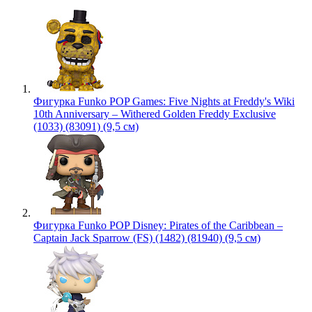
Фигурка Funko POP Games: Five Nights at Freddy's Wiki
10th Anniversary – Withered Golden Freddy Exclusive
(1033) (83091) (9,5 см)
Фигурка Funko POP Disney: Pirates of the Caribbean –
Captain Jack Sparrow (FS) (1482) (81940) (9,5 см)