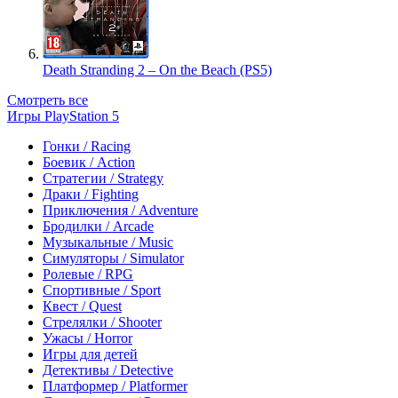
Death Stranding 2 – On the Beach (PS5)
Смотреть все
Игры PlayStation 5
Гонки / Racing
Боевик / Action
Стратегии / Strategy
Драки / Fighting
Приключения / Adventure
Бродилки / Arcade
Музыкальные / Music
Симуляторы / Simulator
Ролевые / RPG
Спортивные / Sport
Квест / Quest
Стрелялки / Shooter
Ужасы / Horror
Игры для детей
Детективы / Detective
Платформер / Platformer