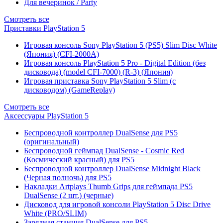
Для вечеринок / Party
Смотреть все
Приставки PlayStation 5
Игровая консоль Sony PlayStation 5 (PS5) Slim Disc White
(Япония) (CFI-2000A)
Игровая консоль PlayStation 5 Pro - Digital Edition (без
дисковода) (model CFI-7000) (R-3) (Япония)
Игровая приставка Sony PlayStation 5 Slim (с
дисководом) (GameReplay)
Смотреть все
Аксессуары PlayStation 5
Беспроводной контроллер DualSense для PS5
(оригинальный)
Беспроводной геймпад DualSense - Cosmic Red
(Космический красный) для PS5
Беспроводной контроллер DualSense Midnight Black
(Черная полночь) для PS5
Накладки Artplays Thumb Grips для геймпада PS5
DualSense (2 шт.) (черные)
Дисковод для игровой консоли PlayStation 5 Disc Drive
White (PRO/SLIM)
Зарядная станция DualSense для PS5