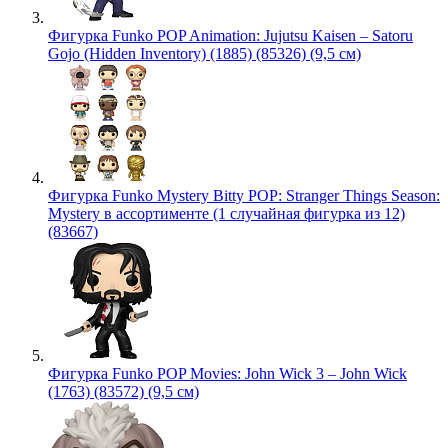
Фигурка Funko POP Animation: Jujutsu Kaisen – Satoru
Gojo (Hidden Inventory) (1885) (85326) (9,5 см)
Фигурка Funko Mystery Bitty POP: Stranger Things Season:
Mystery в ассортименте (1 случайная фигурка из 12)
(83667)
Фигурка Funko POP Movies: John Wick 3 – John Wick
(1763) (83572) (9,5 см)