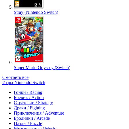
Stray (Nintendo Switch)
Super Mario Odyssey (Switch)
Смотреть все
Игры Nintendo Switch
Гонки / Racing
Боевик / Action
Стратегии / Strategy
Драки / Fighting
Приключения / Adventure
Бродилки / Arcade
Пазлы / Puzzle
Музыкальные / Music