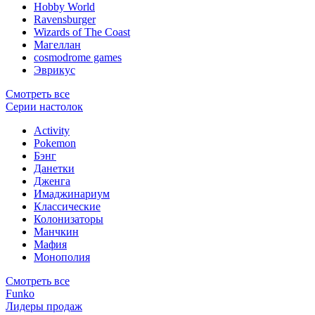
Hobby World
Ravensburger
Wizards of The Coast
Магеллан
сosmodrome games
Эврикус
Смотреть все
Серии настолок
Activity
Pokemon
Бэнг
Данетки
Дженга
Имаджинариум
Классические
Колонизаторы
Манчкин
Мафия
Монополия
Смотреть все
Funko
Лидеры продаж