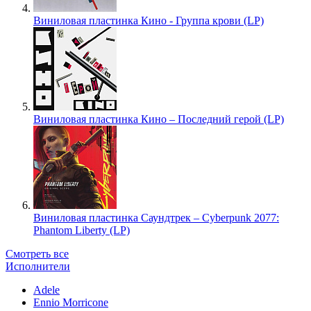
Виниловая пластинка Кино - Группа крови (LP)
Виниловая пластинка Кино – Последний герой (LP)
Виниловая пластинка Саундтрек – Cyberpunk 2077:
Phantom Liberty (LP)
Смотреть все
Исполнители
Adele
Ennio Morricone