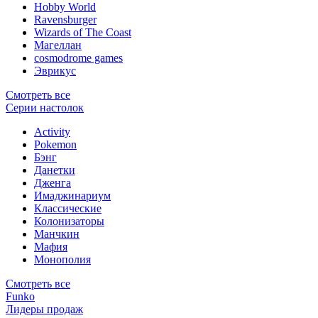
Hobby World
Ravensburger
Wizards of The Coast
Магеллан
сosmodrome games
Эврикус
Смотреть все
Серии настолок
Activity
Pokemon
Бэнг
Данетки
Дженга
Имаджинариум
Классические
Колонизаторы
Манчкин
Мафия
Монополия
Смотреть все
Funko
Лидеры продаж