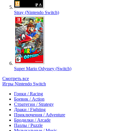
Stray (Nintendo Switch)
Super Mario Odyssey (Switch)
Смотреть все
Игры Nintendo Switch
Гонки / Racing
Боевик / Action
Стратегии / Strategy
Драки / Fighting
Приключения / Adventure
Бродилки / Arcade
Пазлы / Puzzle
Музыкальные / Music