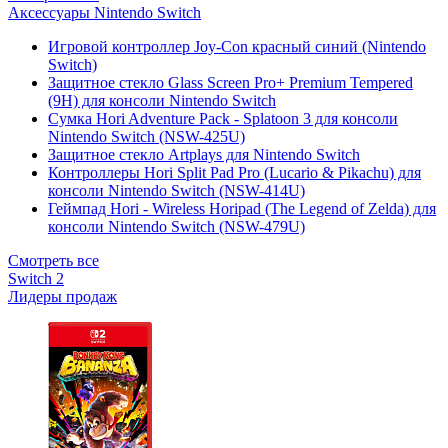
Аксессуары Nintendo Switch
Игровой контроллер Joy-Con красный синий (Nintendo
Switch)
Защитное стекло Glass Screen Pro+ Premium Tempered
(9H) для консоли Nintendo Switch
Сумка Hori Adventure Pack - Splatoon 3 для консоли
Nintendo Switch (NSW-425U)
Защитное стекло Artplays для Nintendo Switch
Контроллеры Hori Split Pad Pro (Lucario & Pikachu) для
консоли Nintendo Switch (NSW-414U)
Геймпад Hori - Wireless Horipad (The Legend of Zelda) для
консоли Nintendo Switch (NSW-479U)
Смотреть все
Switch 2
Лидеры продаж