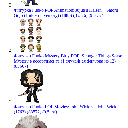
Фигурка Funko POP Animation: Jujutsu Kaisen – Satoru
Gojo (Hidden Inventory) (1885) (85326) (9,5 см)
Фигурка Funko Mystery Bitty POP: Stranger Things Season:
Mystery в ассортименте (1 случайная фигурка из 12)
(83667)
Фигурка Funko POP Movies: John Wick 3 – John Wick
(1763) (83572) (9,5 см)