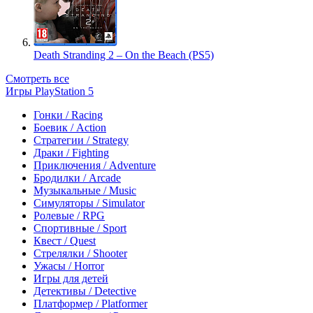
Death Stranding 2 – On the Beach (PS5)
Смотреть все
Игры PlayStation 5
Гонки / Racing
Боевик / Action
Стратегии / Strategy
Драки / Fighting
Приключения / Adventure
Бродилки / Arcade
Музыкальные / Music
Симуляторы / Simulator
Ролевые / RPG
Спортивные / Sport
Квест / Quest
Стрелялки / Shooter
Ужасы / Horror
Игры для детей
Детективы / Detective
Платформер / Platformer