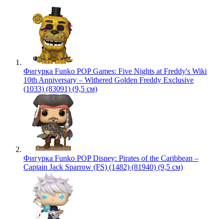
Фигурка Funko POP Games: Five Nights at Freddy's Wiki
10th Anniversary – Withered Golden Freddy Exclusive
(1033) (83091) (9,5 см)
Фигурка Funko POP Disney: Pirates of the Caribbean –
Captain Jack Sparrow (FS) (1482) (81940) (9,5 см)