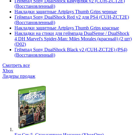
Геймпад Sony DualShock камуфляж v2 (CUH-ZCT2E)
(Восстановленный)
Накладки защитные Artplays Thumb Grips черные
Геймпад Sony DualShock Red v2 для PS4 (CUH-ZCT2E)
(Восстановленный)
Накладки защитные Artplays Thumb Grips красные
Накладки на стики для геймпада DualSense / DualShock
4 DH Marvel's Spider-Man: Miles Morales (красный) (2 шт)
(D02)
Геймпад Sony DualShock Black v2 (CUH-ZCT2E) (PS4)
(Восстановленный)
Смотреть все
Xbox
Лидеры продаж
Far Cry 5. Стандартное Издание (XboxOne)