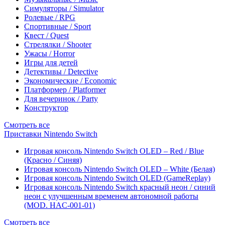
Симуляторы / Simulator
Ролевые / RPG
Спортивные / Sport
Квест / Quest
Стрелялки / Shooter
Ужасы / Horror
Игры для детей
Детективы / Detective
Экономические / Economic
Платформер / Platformer
Для вечеринок / Party
Конструктор
Смотреть все
Приставки Nintendo Switch
Игровая консоль Nintendo Switch OLED – Red / Blue
(Красно / Синяя)
Игровая консоль Nintendo Switch OLED – White (Белая)
Игровая консоль Nintendo Switch OLED (GameReplay)
Игровая консоль Nintendo Switch красный неон / синий
неон с улучшенным временем автономной работы
(MOD. HAC-001-01)
Смотреть все