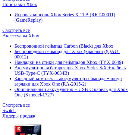
Приставки Xbox
Игровая консоль Xbox Series X 1TB (RRT-00011)
(GameReplay)
Смотреть все
Аксессуары Xbox
Беспроводной геймпад Carbon (Black) для Xbox
Беспроводной геймпад для Xbox (красный) (QAU-
00012)
Накладки на стики для геймпадов Xbox (TYX-0649)
Аккумуляторная батарея для Xbox Series S/X + кабель
USB-Type-C (TYX-0634B)
Зарядный комплект - аккумулятор геймпада + шнур
зарядки для Xbox One (RA-2015-2)
Оригинальный аккумулятор + USB-C кабель для Xbox
One (S model-1727)
Смотреть все
Switch
Лидеры продаж