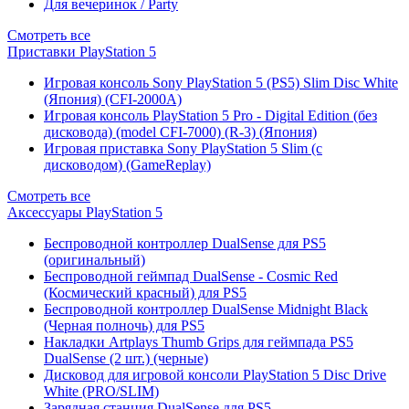
Для вечеринок / Party
Смотреть все
Приставки PlayStation 5
Игровая консоль Sony PlayStation 5 (PS5) Slim Disc White
(Япония) (CFI-2000A)
Игровая консоль PlayStation 5 Pro - Digital Edition (без
дисковода) (model CFI-7000) (R-3) (Япония)
Игровая приставка Sony PlayStation 5 Slim (с
дисководом) (GameReplay)
Смотреть все
Аксессуары PlayStation 5
Беспроводной контроллер DualSense для PS5
(оригинальный)
Беспроводной геймпад DualSense - Cosmic Red
(Космический красный) для PS5
Беспроводной контроллер DualSense Midnight Black
(Черная полночь) для PS5
Накладки Artplays Thumb Grips для геймпада PS5
DualSense (2 шт.) (черные)
Дисковод для игровой консоли PlayStation 5 Disc Drive
White (PRO/SLIM)
Зарядная станция DualSense для PS5