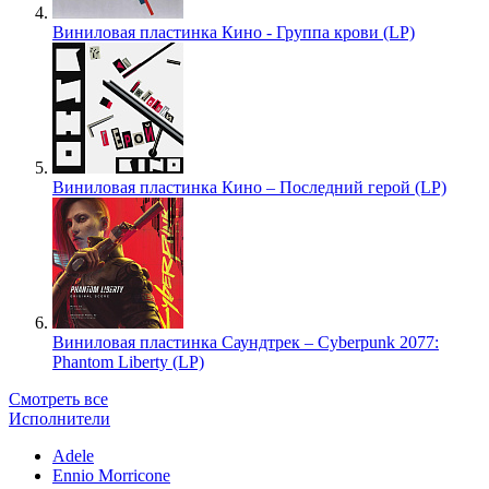
Виниловая пластинка Кино - Группа крови (LP)
Виниловая пластинка Кино – Последний герой (LP)
Виниловая пластинка Саундтрек – Cyberpunk 2077:
Phantom Liberty (LP)
Смотреть все
Исполнители
Adele
Ennio Morricone