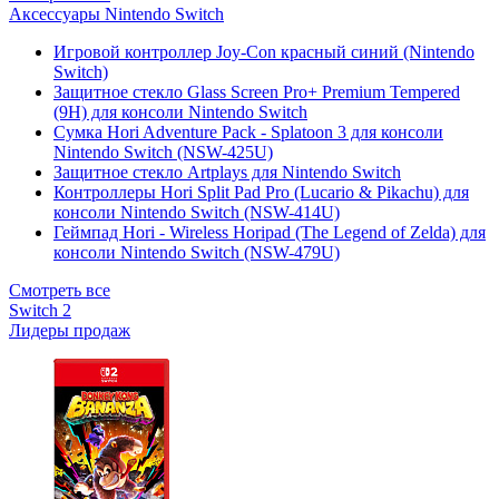
Аксессуары Nintendo Switch
Игровой контроллер Joy-Con красный синий (Nintendo
Switch)
Защитное стекло Glass Screen Pro+ Premium Tempered
(9H) для консоли Nintendo Switch
Сумка Hori Adventure Pack - Splatoon 3 для консоли
Nintendo Switch (NSW-425U)
Защитное стекло Artplays для Nintendo Switch
Контроллеры Hori Split Pad Pro (Lucario & Pikachu) для
консоли Nintendo Switch (NSW-414U)
Геймпад Hori - Wireless Horipad (The Legend of Zelda) для
консоли Nintendo Switch (NSW-479U)
Смотреть все
Switch 2
Лидеры продаж