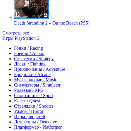
Death Stranding 2 – On the Beach (PS5)
Смотреть все
Игры PlayStation 5
Гонки / Racing
Боевик / Action
Стратегии / Strategy
Драки / Fighting
Приключения / Adventure
Бродилки / Arcade
Музыкальные / Music
Симуляторы / Simulator
Ролевые / RPG
Спортивные / Sport
Квест / Quest
Стрелялки / Shooter
Ужасы / Horror
Игры для детей
Детективы / Detective
Платформер / Platformer