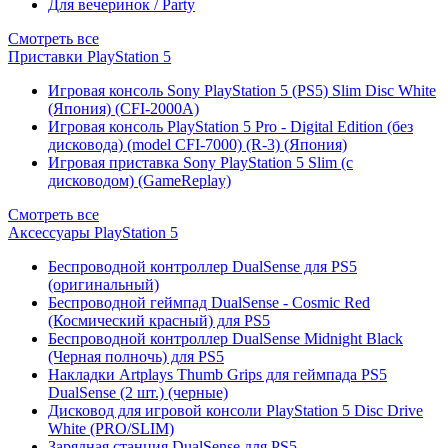
Для вечеринок / Party
Смотреть все
Приставки PlayStation 5
Игровая консоль Sony PlayStation 5 (PS5) Slim Disc White
(Япония) (CFI-2000A)
Игровая консоль PlayStation 5 Pro - Digital Edition (без
дисковода) (model CFI-7000) (R-3) (Япония)
Игровая приставка Sony PlayStation 5 Slim (с
дисководом) (GameReplay)
Смотреть все
Аксессуары PlayStation 5
Беспроводной контроллер DualSense для PS5
(оригинальный)
Беспроводной геймпад DualSense - Cosmic Red
(Космический красный) для PS5
Беспроводной контроллер DualSense Midnight Black
(Черная полночь) для PS5
Накладки Artplays Thumb Grips для геймпада PS5
DualSense (2 шт.) (черные)
Дисковод для игровой консоли PlayStation 5 Disc Drive
White (PRO/SLIM)
Зарядная станция DualSense для PS5