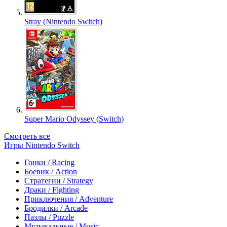
Stray (Nintendo Switch)
Super Mario Odyssey (Switch)
Смотреть все
Игры Nintendo Switch
Гонки / Racing
Боевик / Action
Стратегии / Strategy
Драки / Fighting
Приключения / Adventure
Бродилки / Arcade
Пазлы / Puzzle
Музыкальные / Music