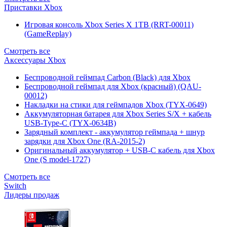
Приставки Xbox
Игровая консоль Xbox Series X 1TB (RRT-00011)
(GameReplay)
Смотреть все
Аксессуары Xbox
Беспроводной геймпад Carbon (Black) для Xbox
Беспроводной геймпад для Xbox (красный) (QAU-
00012)
Накладки на стики для геймпадов Xbox (TYX-0649)
Аккумуляторная батарея для Xbox Series S/X + кабель
USB-Type-C (TYX-0634B)
Зарядный комплект - аккумулятор геймпада + шнур
зарядки для Xbox One (RA-2015-2)
Оригинальный аккумулятор + USB-C кабель для Xbox
One (S model-1727)
Смотреть все
Switch
Лидеры продаж