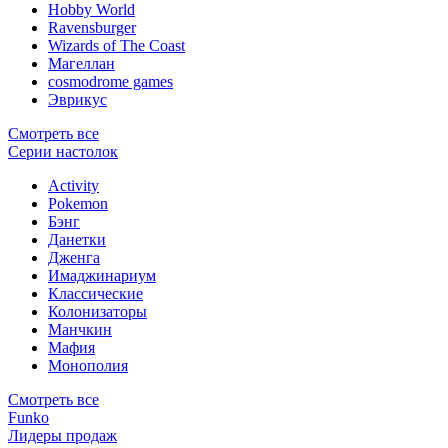
Hobby World
Ravensburger
Wizards of The Coast
Магеллан
сosmodrome games
Эврикус
Смотреть все
Серии настолок
Activity
Pokemon
Бэнг
Данетки
Дженга
Имаджинариум
Классические
Колонизаторы
Манчкин
Мафия
Монополия
Смотреть все
Funko
Лидеры продаж