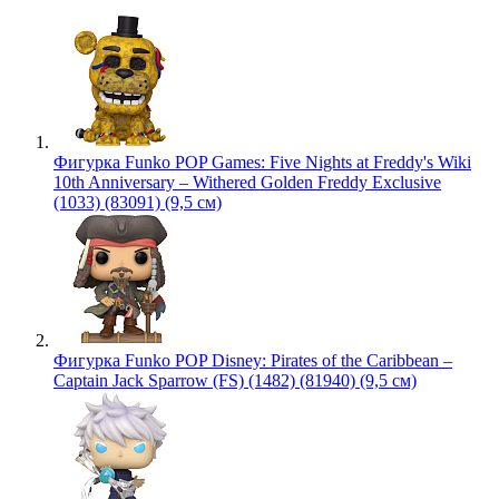
Фигурка Funko POP Games: Five Nights at Freddy's Wiki
10th Anniversary – Withered Golden Freddy Exclusive
(1033) (83091) (9,5 см)
Фигурка Funko POP Disney: Pirates of the Caribbean –
Captain Jack Sparrow (FS) (1482) (81940) (9,5 см)