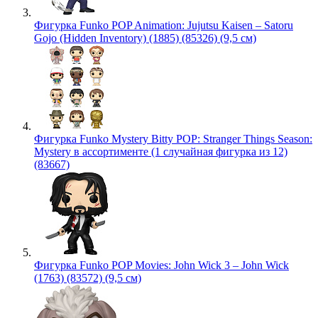
Фигурка Funko POP Animation: Jujutsu Kaisen – Satoru
Gojo (Hidden Inventory) (1885) (85326) (9,5 см)
Фигурка Funko Mystery Bitty POP: Stranger Things Season:
Mystery в ассортименте (1 случайная фигурка из 12)
(83667)
Фигурка Funko POP Movies: John Wick 3 – John Wick
(1763) (83572) (9,5 см)