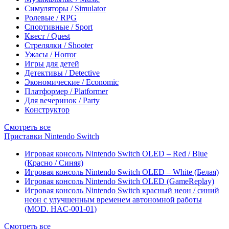
Симуляторы / Simulator
Ролевые / RPG
Спортивные / Sport
Квест / Quest
Стрелялки / Shooter
Ужасы / Horror
Игры для детей
Детективы / Detective
Экономические / Economic
Платформер / Platformer
Для вечеринок / Party
Конструктор
Смотреть все
Приставки Nintendo Switch
Игровая консоль Nintendo Switch OLED – Red / Blue
(Красно / Синяя)
Игровая консоль Nintendo Switch OLED – White (Белая)
Игровая консоль Nintendo Switch OLED (GameReplay)
Игровая консоль Nintendo Switch красный неон / синий
неон с улучшенным временем автономной работы
(MOD. HAC-001-01)
Смотреть все