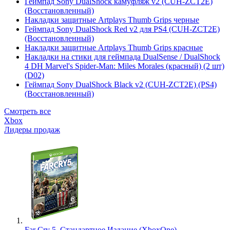
Геймпад Sony DualShock камуфляж v2 (CUH-ZCT2E)
(Восстановленный)
Накладки защитные Artplays Thumb Grips черные
Геймпад Sony DualShock Red v2 для PS4 (CUH-ZCT2E)
(Восстановленный)
Накладки защитные Artplays Thumb Grips красные
Накладки на стики для геймпада DualSense / DualShock
4 DH Marvel's Spider-Man: Miles Morales (красный) (2 шт)
(D02)
Геймпад Sony DualShock Black v2 (CUH-ZCT2E) (PS4)
(Восстановленный)
Смотреть все
Xbox
Лидеры продаж
Far Cry 5. Стандартное Издание (XboxOne)