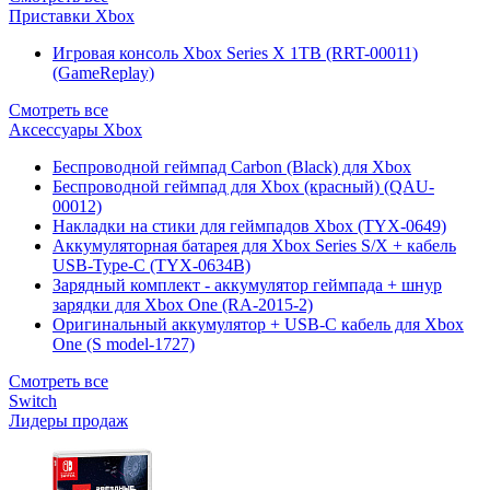
Приставки Xbox
Игровая консоль Xbox Series X 1TB (RRT-00011)
(GameReplay)
Смотреть все
Аксессуары Xbox
Беспроводной геймпад Carbon (Black) для Xbox
Беспроводной геймпад для Xbox (красный) (QAU-
00012)
Накладки на стики для геймпадов Xbox (TYX-0649)
Аккумуляторная батарея для Xbox Series S/X + кабель
USB-Type-C (TYX-0634B)
Зарядный комплект - аккумулятор геймпада + шнур
зарядки для Xbox One (RA-2015-2)
Оригинальный аккумулятор + USB-C кабель для Xbox
One (S model-1727)
Смотреть все
Switch
Лидеры продаж