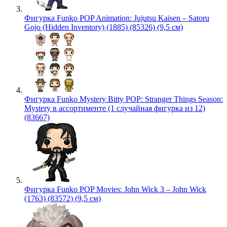
Фигурка Funko POP Animation: Jujutsu Kaisen – Satoru
Gojo (Hidden Inventory) (1885) (85326) (9,5 см)
Фигурка Funko Mystery Bitty POP: Stranger Things Season:
Mystery в ассортименте (1 случайная фигурка из 12)
(83667)
Фигурка Funko POP Movies: John Wick 3 – John Wick
(1763) (83572) (9,5 см)