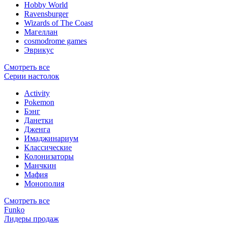
Hobby World
Ravensburger
Wizards of The Coast
Магеллан
сosmodrome games
Эврикус
Смотреть все
Серии настолок
Activity
Pokemon
Бэнг
Данетки
Дженга
Имаджинариум
Классические
Колонизаторы
Манчкин
Мафия
Монополия
Смотреть все
Funko
Лидеры продаж