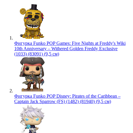
Фигурка Funko POP Games: Five Nights at Freddy's Wiki
10th Anniversary – Withered Golden Freddy Exclusive
(1033) (83091) (9,5 см)
Фигурка Funko POP Disney: Pirates of the Caribbean –
Captain Jack Sparrow (FS) (1482) (81940) (9,5 см)