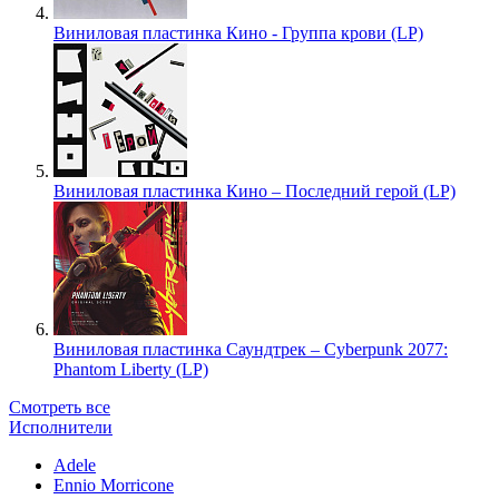
Виниловая пластинка Кино - Группа крови (LP)
Виниловая пластинка Кино – Последний герой (LP)
Виниловая пластинка Саундтрек – Cyberpunk 2077:
Phantom Liberty (LP)
Смотреть все
Исполнители
Adele
Ennio Morricone