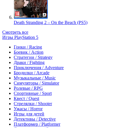
Death Stranding 2 – On the Beach (PS5)
Смотреть все
Игры PlayStation 5
Гонки / Racing
Боевик / Action
Стратегии / Strategy
Драки / Fighting
Приключения / Adventure
Бродилки / Arcade
Музыкальные / Music
Симуляторы / Simulator
Ролевые / RPG
Спортивные / Sport
Квест / Quest
Стрелялки / Shooter
Ужасы / Horror
Игры для детей
Детективы / Detective
Платформер / Platformer