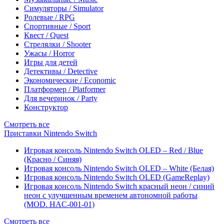
Симуляторы / Simulator
Ролевые / RPG
Спортивные / Sport
Квест / Quest
Стрелялки / Shooter
Ужасы / Horror
Игры для детей
Детективы / Detective
Экономические / Economic
Платформер / Platformer
Для вечеринок / Party
Конструктор
Смотреть все
Приставки Nintendo Switch
Игровая консоль Nintendo Switch OLED – Red / Blue
(Красно / Синяя)
Игровая консоль Nintendo Switch OLED – White (Белая)
Игровая консоль Nintendo Switch OLED (GameReplay)
Игровая консоль Nintendo Switch красный неон / синий
неон с улучшенным временем автономной работы
(MOD. HAC-001-01)
Смотреть все