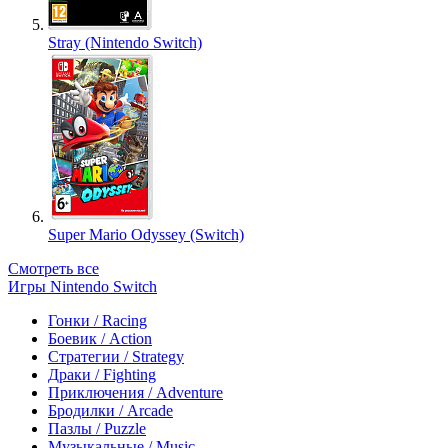
Stray (Nintendo Switch)
Super Mario Odyssey (Switch)
Смотреть все
Игры Nintendo Switch
Гонки / Racing
Боевик / Action
Стратегии / Strategy
Драки / Fighting
Приключения / Adventure
Бродилки / Arcade
Пазлы / Puzzle
Музыкальные / Music