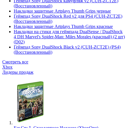
Геймпад Sony DualShock камуфляж v2 (CUH-ZCT2E)
(Восстановленный)
Накладки защитные Artplays Thumb Grips черные
Геймпад Sony DualShock Red v2 для PS4 (CUH-ZCT2E)
(Восстановленный)
Накладки защитные Artplays Thumb Grips красные
Накладки на стики для геймпада DualSense / DualShock
4 DH Marvel's Spider-Man: Miles Morales (красный) (2 шт)
(D02)
Геймпад Sony DualShock Black v2 (CUH-ZCT2E) (PS4)
(Восстановленный)
Смотреть все
Xbox
Лидеры продаж
Far Cry 5. Стандартное Издание (XboxOne)