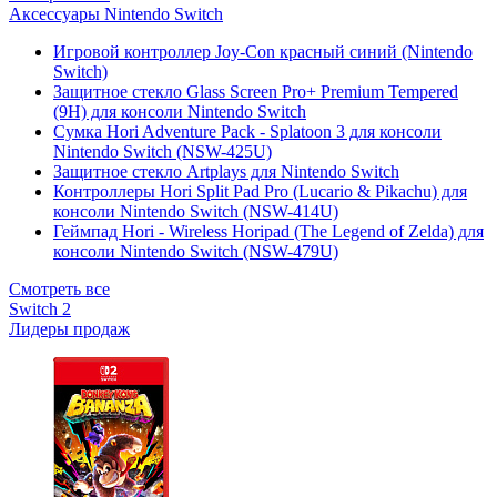
Аксессуары Nintendo Switch
Игровой контроллер Joy-Con красный синий (Nintendo
Switch)
Защитное стекло Glass Screen Pro+ Premium Tempered
(9H) для консоли Nintendo Switch
Сумка Hori Adventure Pack - Splatoon 3 для консоли
Nintendo Switch (NSW-425U)
Защитное стекло Artplays для Nintendo Switch
Контроллеры Hori Split Pad Pro (Lucario & Pikachu) для
консоли Nintendo Switch (NSW-414U)
Геймпад Hori - Wireless Horipad (The Legend of Zelda) для
консоли Nintendo Switch (NSW-479U)
Смотреть все
Switch 2
Лидеры продаж