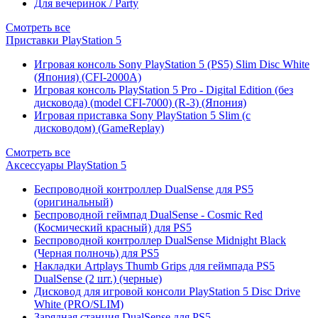
Для вечеринок / Party
Смотреть все
Приставки PlayStation 5
Игровая консоль Sony PlayStation 5 (PS5) Slim Disc White
(Япония) (CFI-2000A)
Игровая консоль PlayStation 5 Pro - Digital Edition (без
дисковода) (model CFI-7000) (R-3) (Япония)
Игровая приставка Sony PlayStation 5 Slim (с
дисководом) (GameReplay)
Смотреть все
Аксессуары PlayStation 5
Беспроводной контроллер DualSense для PS5
(оригинальный)
Беспроводной геймпад DualSense - Cosmic Red
(Космический красный) для PS5
Беспроводной контроллер DualSense Midnight Black
(Черная полночь) для PS5
Накладки Artplays Thumb Grips для геймпада PS5
DualSense (2 шт.) (черные)
Дисковод для игровой консоли PlayStation 5 Disc Drive
White (PRO/SLIM)
Зарядная станция DualSense для PS5