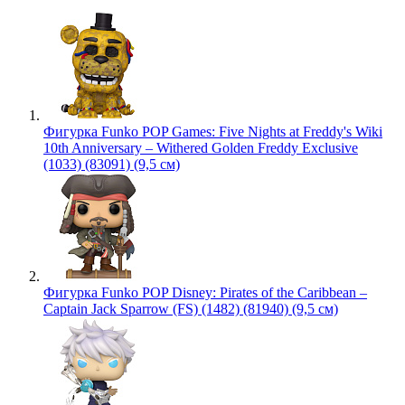
Фигурка Funko POP Games: Five Nights at Freddy's Wiki
10th Anniversary – Withered Golden Freddy Exclusive
(1033) (83091) (9,5 см)
Фигурка Funko POP Disney: Pirates of the Caribbean –
Captain Jack Sparrow (FS) (1482) (81940) (9,5 см)