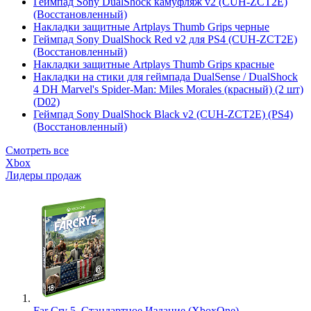
Геймпад Sony DualShock камуфляж v2 (CUH-ZCT2E)
(Восстановленный)
Накладки защитные Artplays Thumb Grips черные
Геймпад Sony DualShock Red v2 для PS4 (CUH-ZCT2E)
(Восстановленный)
Накладки защитные Artplays Thumb Grips красные
Накладки на стики для геймпада DualSense / DualShock
4 DH Marvel's Spider-Man: Miles Morales (красный) (2 шт)
(D02)
Геймпад Sony DualShock Black v2 (CUH-ZCT2E) (PS4)
(Восстановленный)
Смотреть все
Xbox
Лидеры продаж
Far Cry 5. Стандартное Издание (XboxOne)