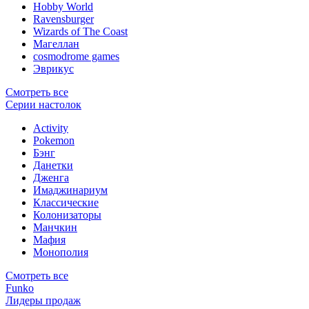
Hobby World
Ravensburger
Wizards of The Coast
Магеллан
сosmodrome games
Эврикус
Смотреть все
Серии настолок
Activity
Pokemon
Бэнг
Данетки
Дженга
Имаджинариум
Классические
Колонизаторы
Манчкин
Мафия
Монополия
Смотреть все
Funko
Лидеры продаж