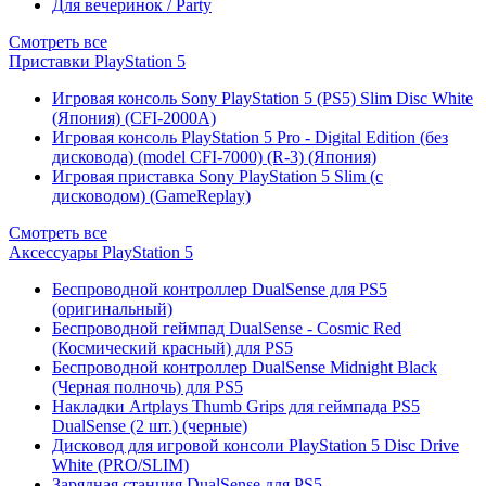
Для вечеринок / Party
Смотреть все
Приставки PlayStation 5
Игровая консоль Sony PlayStation 5 (PS5) Slim Disc White
(Япония) (CFI-2000A)
Игровая консоль PlayStation 5 Pro - Digital Edition (без
дисковода) (model CFI-7000) (R-3) (Япония)
Игровая приставка Sony PlayStation 5 Slim (с
дисководом) (GameReplay)
Смотреть все
Аксессуары PlayStation 5
Беспроводной контроллер DualSense для PS5
(оригинальный)
Беспроводной геймпад DualSense - Cosmic Red
(Космический красный) для PS5
Беспроводной контроллер DualSense Midnight Black
(Черная полночь) для PS5
Накладки Artplays Thumb Grips для геймпада PS5
DualSense (2 шт.) (черные)
Дисковод для игровой консоли PlayStation 5 Disc Drive
White (PRO/SLIM)
Зарядная станция DualSense для PS5