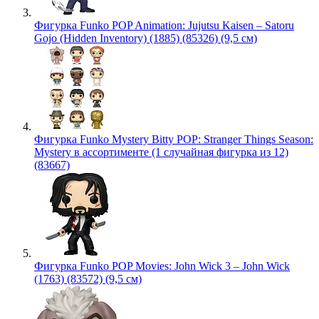
Фигурка Funko POP Animation: Jujutsu Kaisen – Satoru
Gojo (Hidden Inventory) (1885) (85326) (9,5 см)
Фигурка Funko Mystery Bitty POP: Stranger Things Season:
Mystery в ассортименте (1 случайная фигурка из 12)
(83667)
Фигурка Funko POP Movies: John Wick 3 – John Wick
(1763) (83572) (9,5 см)