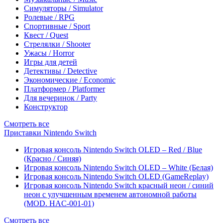
Симуляторы / Simulator
Ролевые / RPG
Спортивные / Sport
Квест / Quest
Стрелялки / Shooter
Ужасы / Horror
Игры для детей
Детективы / Detective
Экономические / Economic
Платформер / Platformer
Для вечеринок / Party
Конструктор
Смотреть все
Приставки Nintendo Switch
Игровая консоль Nintendo Switch OLED – Red / Blue
(Красно / Синяя)
Игровая консоль Nintendo Switch OLED – White (Белая)
Игровая консоль Nintendo Switch OLED (GameReplay)
Игровая консоль Nintendo Switch красный неон / синий
неон с улучшенным временем автономной работы
(MOD. HAC-001-01)
Смотреть все