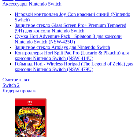
Аксессуары Nintendo Switch
Игровой контроллер Joy-Con красный синий (Nintendo
Switch)
Защитное стекло Glass Screen Pro+ Premium Tempered
(9H) для консоли Nintendo Switch
Сумка Hori Adventure Pack - Splatoon 3 для консоли
Nintendo Switch (NSW-425U)
Защитное стекло Artplays для Nintendo Switch
Контроллеры Hori Split Pad Pro (Lucario & Pikachu) для
консоли Nintendo Switch (NSW-414U)
Геймпад Hori - Wireless Horipad (The Legend of Zelda) для
консоли Nintendo Switch (NSW-479U)
Смотреть все
Switch 2
Лидеры продаж