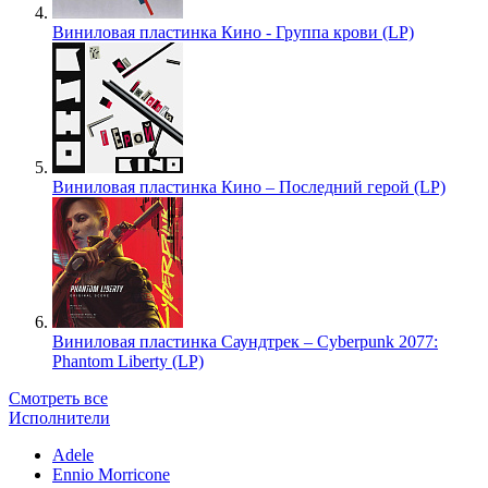
Виниловая пластинка Кино - Группа крови (LP)
Виниловая пластинка Кино – Последний герой (LP)
Виниловая пластинка Саундтрек – Cyberpunk 2077:
Phantom Liberty (LP)
Смотреть все
Исполнители
Adele
Ennio Morricone