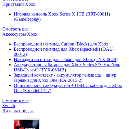
Приставки Xbox
Игровая консоль Xbox Series X 1TB (RRT-00011)
(GameReplay)
Смотреть все
Аксессуары Xbox
Беспроводной геймпад Carbon (Black) для Xbox
Беспроводной геймпад для Xbox (красный) (QAU-
00012)
Накладки на стики для геймпадов Xbox (TYX-0649)
Аккумуляторная батарея для Xbox Series S/X + кабель
USB-Type-C (TYX-0634B)
Зарядный комплект - аккумулятор геймпада + шнур
зарядки для Xbox One (RA-2015-2)
Оригинальный аккумулятор + USB-C кабель для Xbox
One (S model-1727)
Смотреть все
Switch
Лидеры продаж