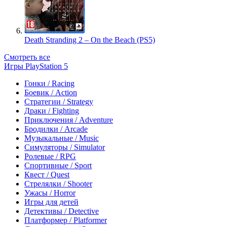
Death Stranding 2 – On the Beach (PS5)
Смотреть все
Игры PlayStation 5
Гонки / Racing
Боевик / Action
Стратегии / Strategy
Драки / Fighting
Приключения / Adventure
Бродилки / Arcade
Музыкальные / Music
Симуляторы / Simulator
Ролевые / RPG
Спортивные / Sport
Квест / Quest
Стрелялки / Shooter
Ужасы / Horror
Игры для детей
Детективы / Detective
Платформер / Platformer