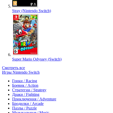
Stray (Nintendo Switch)
Super Mario Odyssey (Switch)
Смотреть все
Игры Nintendo Switch
Гонки / Racing
Боевик / Action
Стратегии / Strategy
Драки / Fighting
Приключения / Adventure
Бродилки / Arcade
Пазлы / Puzzle
Музыкальные / Music