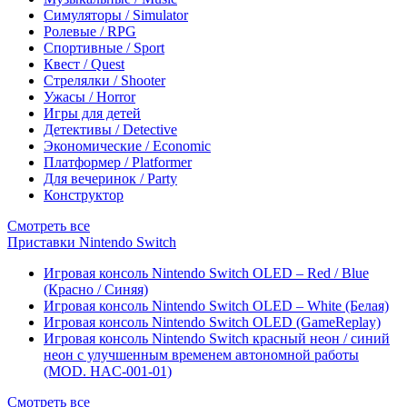
Симуляторы / Simulator
Ролевые / RPG
Спортивные / Sport
Квест / Quest
Стрелялки / Shooter
Ужасы / Horror
Игры для детей
Детективы / Detective
Экономические / Economic
Платформер / Platformer
Для вечеринок / Party
Конструктор
Смотреть все
Приставки Nintendo Switch
Игровая консоль Nintendo Switch OLED – Red / Blue
(Красно / Синяя)
Игровая консоль Nintendo Switch OLED – White (Белая)
Игровая консоль Nintendo Switch OLED (GameReplay)
Игровая консоль Nintendo Switch красный неон / синий
неон с улучшенным временем автономной работы
(MOD. HAC-001-01)
Смотреть все