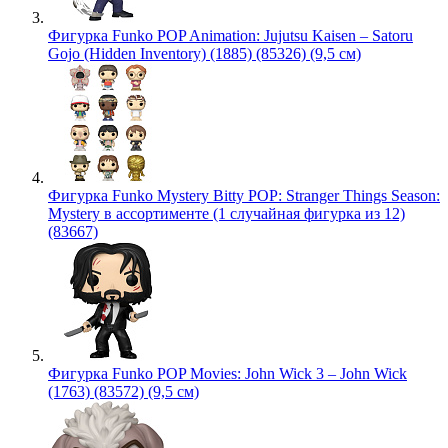
Фигурка Funko POP Animation: Jujutsu Kaisen – Satoru
Gojo (Hidden Inventory) (1885) (85326) (9,5 см)
Фигурка Funko Mystery Bitty POP: Stranger Things Season:
Mystery в ассортименте (1 случайная фигурка из 12)
(83667)
Фигурка Funko POP Movies: John Wick 3 – John Wick
(1763) (83572) (9,5 см)