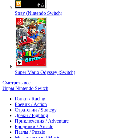
Stray (Nintendo Switch)
Super Mario Odyssey (Switch)
Смотреть все
Игры Nintendo Switch
Гонки / Racing
Боевик / Action
Стратегии / Strategy
Драки / Fighting
Приключения / Adventure
Бродилки / Arcade
Пазлы / Puzzle
Музыкальные / Music