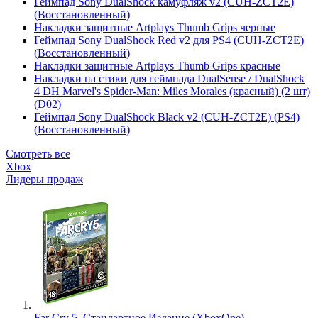
Геймпад Sony DualShock камуфляж v2 (CUH-ZCT2E)
(Восстановленный)
Накладки защитные Artplays Thumb Grips черные
Геймпад Sony DualShock Red v2 для PS4 (CUH-ZCT2E)
(Восстановленный)
Накладки защитные Artplays Thumb Grips красные
Накладки на стики для геймпада DualSense / DualShock
4 DH Marvel's Spider-Man: Miles Morales (красный) (2 шт)
(D02)
Геймпад Sony DualShock Black v2 (CUH-ZCT2E) (PS4)
(Восстановленный)
Смотреть все
Xbox
Лидеры продаж
Far Cry 5. Стандартное Издание (XboxOne)