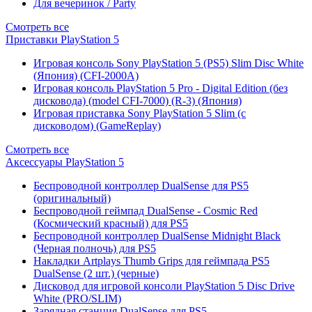
Для вечеринок / Party
Смотреть все
Приставки PlayStation 5
Игровая консоль Sony PlayStation 5 (PS5) Slim Disc White
(Япония) (CFI-2000A)
Игровая консоль PlayStation 5 Pro - Digital Edition (без
дисковода) (model CFI-7000) (R-3) (Япония)
Игровая приставка Sony PlayStation 5 Slim (с
дисководом) (GameReplay)
Смотреть все
Аксессуары PlayStation 5
Беспроводной контроллер DualSense для PS5
(оригинальный)
Беспроводной геймпад DualSense - Cosmic Red
(Космический красный) для PS5
Беспроводной контроллер DualSense Midnight Black
(Черная полночь) для PS5
Накладки Artplays Thumb Grips для геймпада PS5
DualSense (2 шт.) (черные)
Дисковод для игровой консоли PlayStation 5 Disc Drive
White (PRO/SLIM)
Зарядная станция DualSense для PS5