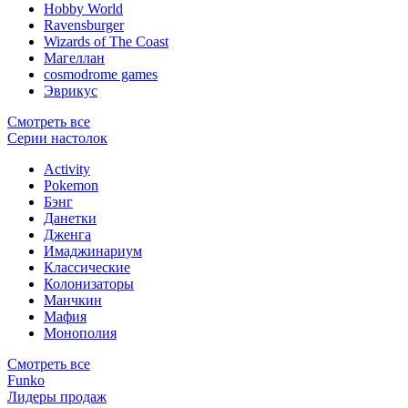
Hobby World
Ravensburger
Wizards of The Coast
Магеллан
сosmodrome games
Эврикус
Смотреть все
Серии настолок
Activity
Pokemon
Бэнг
Данетки
Дженга
Имаджинариум
Классические
Колонизаторы
Манчкин
Мафия
Монополия
Смотреть все
Funko
Лидеры продаж