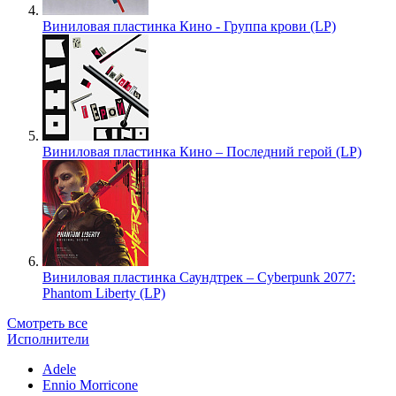
Виниловая пластинка Кино - Группа крови (LP)
Виниловая пластинка Кино – Последний герой (LP)
Виниловая пластинка Саундтрек – Cyberpunk 2077:
Phantom Liberty (LP)
Смотреть все
Исполнители
Adele
Ennio Morricone