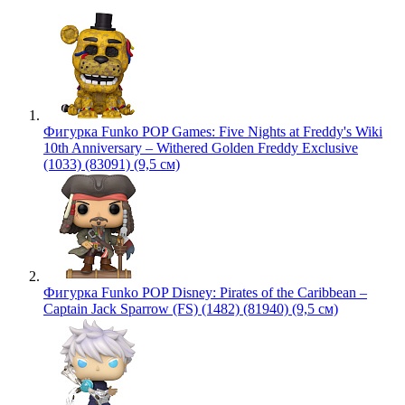
Фигурка Funko POP Games: Five Nights at Freddy's Wiki
10th Anniversary – Withered Golden Freddy Exclusive
(1033) (83091) (9,5 см)
Фигурка Funko POP Disney: Pirates of the Caribbean –
Captain Jack Sparrow (FS) (1482) (81940) (9,5 см)