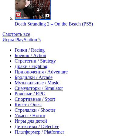
Death Stranding 2 – On the Beach (PS5)
Смотреть все
Игры PlayStation 5
Гонки / Racing
Боевик / Action
Стратегии / Strategy
Драки / Fighting
Приключения / Adventure
Бродилки / Arcade
Музыкальные / Music
Симуляторы / Simulator
Ролевые / RPG
Спортивные / Sport
Квест / Quest
Стрелялки / Shooter
Ужасы / Horror
Игры для детей
Детективы / Detective
Платформер / Platformer