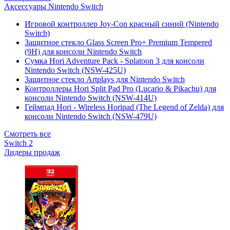
Аксессуары Nintendo Switch
Игровой контроллер Joy-Con красный синий (Nintendo
Switch)
Защитное стекло Glass Screen Pro+ Premium Tempered
(9H) для консоли Nintendo Switch
Сумка Hori Adventure Pack - Splatoon 3 для консоли
Nintendo Switch (NSW-425U)
Защитное стекло Artplays для Nintendo Switch
Контроллеры Hori Split Pad Pro (Lucario & Pikachu) для
консоли Nintendo Switch (NSW-414U)
Геймпад Hori - Wireless Horipad (The Legend of Zelda) для
консоли Nintendo Switch (NSW-479U)
Смотреть все
Switch 2
Лидеры продаж