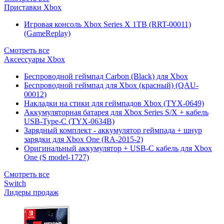
Приставки Xbox
Игровая консоль Xbox Series X 1TB (RRT-00011)
(GameReplay)
Смотреть все
Аксессуары Xbox
Беспроводной геймпад Carbon (Black) для Xbox
Беспроводной геймпад для Xbox (красный) (QAU-
00012)
Накладки на стики для геймпадов Xbox (TYX-0649)
Аккумуляторная батарея для Xbox Series S/X + кабель
USB-Type-C (TYX-0634B)
Зарядный комплект - аккумулятор геймпада + шнур
зарядки для Xbox One (RA-2015-2)
Оригинальный аккумулятор + USB-C кабель для Xbox
One (S model-1727)
Смотреть все
Switch
Лидеры продаж