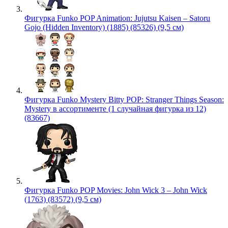
Фигурка Funko POP Animation: Jujutsu Kaisen – Satoru
Gojo (Hidden Inventory) (1885) (85326) (9,5 см)
Фигурка Funko Mystery Bitty POP: Stranger Things Season:
Mystery в ассортименте (1 случайная фигурка из 12)
(83667)
Фигурка Funko POP Movies: John Wick 3 – John Wick
(1763) (83572) (9,5 см)