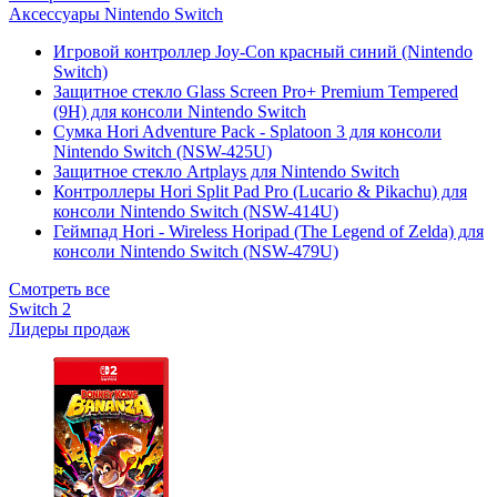
Аксессуары Nintendo Switch
Игровой контроллер Joy-Con красный синий (Nintendo
Switch)
Защитное стекло Glass Screen Pro+ Premium Tempered
(9H) для консоли Nintendo Switch
Сумка Hori Adventure Pack - Splatoon 3 для консоли
Nintendo Switch (NSW-425U)
Защитное стекло Artplays для Nintendo Switch
Контроллеры Hori Split Pad Pro (Lucario & Pikachu) для
консоли Nintendo Switch (NSW-414U)
Геймпад Hori - Wireless Horipad (The Legend of Zelda) для
консоли Nintendo Switch (NSW-479U)
Смотреть все
Switch 2
Лидеры продаж