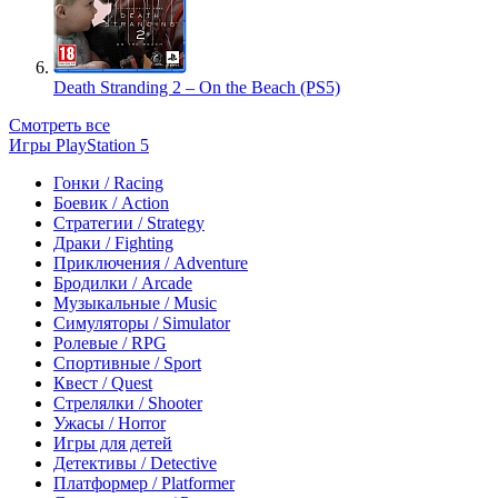
Death Stranding 2 – On the Beach (PS5)
Смотреть все
Игры PlayStation 5
Гонки / Racing
Боевик / Action
Стратегии / Strategy
Драки / Fighting
Приключения / Adventure
Бродилки / Arcade
Музыкальные / Music
Симуляторы / Simulator
Ролевые / RPG
Спортивные / Sport
Квест / Quest
Стрелялки / Shooter
Ужасы / Horror
Игры для детей
Детективы / Detective
Платформер / Platformer