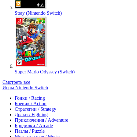
Stray (Nintendo Switch)
Super Mario Odyssey (Switch)
Смотреть все
Игры Nintendo Switch
Гонки / Racing
Боевик / Action
Стратегии / Strategy
Драки / Fighting
Приключения / Adventure
Бродилки / Arcade
Пазлы / Puzzle
Музыкальные / Music