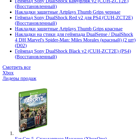
Геймпад Sony DualShock камуфляж v2 (CUH-ZCT2E)
(Восстановленный)
Накладки защитные Artplays Thumb Grips черные
Геймпад Sony DualShock Red v2 для PS4 (CUH-ZCT2E)
(Восстановленный)
Накладки защитные Artplays Thumb Grips красные
Накладки на стики для геймпада DualSense / DualShock
4 DH Marvel's Spider-Man: Miles Morales (красный) (2 шт)
(D02)
Геймпад Sony DualShock Black v2 (CUH-ZCT2E) (PS4)
(Восстановленный)
Смотреть все
Xbox
Лидеры продаж
Far Cry 5. Стандартное Издание (XboxOne)