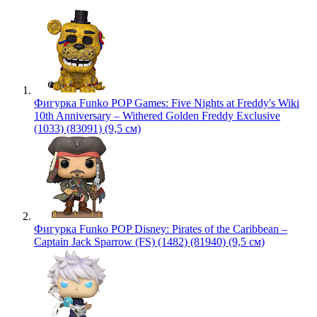
Фигурка Funko POP Games: Five Nights at Freddy's Wiki
10th Anniversary – Withered Golden Freddy Exclusive
(1033) (83091) (9,5 см)
Фигурка Funko POP Disney: Pirates of the Caribbean –
Captain Jack Sparrow (FS) (1482) (81940) (9,5 см)