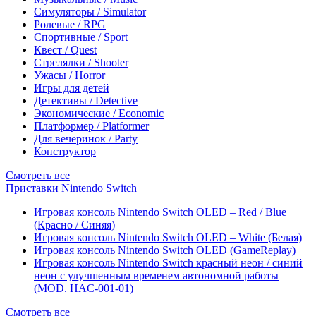
Симуляторы / Simulator
Ролевые / RPG
Спортивные / Sport
Квест / Quest
Стрелялки / Shooter
Ужасы / Horror
Игры для детей
Детективы / Detective
Экономические / Economic
Платформер / Platformer
Для вечеринок / Party
Конструктор
Смотреть все
Приставки Nintendo Switch
Игровая консоль Nintendo Switch OLED – Red / Blue
(Красно / Синяя)
Игровая консоль Nintendo Switch OLED – White (Белая)
Игровая консоль Nintendo Switch OLED (GameReplay)
Игровая консоль Nintendo Switch красный неон / синий
неон с улучшенным временем автономной работы
(MOD. HAC-001-01)
Смотреть все