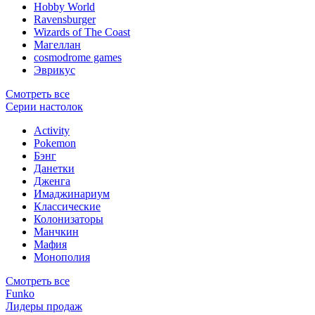
Hobby World
Ravensburger
Wizards of The Coast
Магеллан
сosmodrome games
Эврикус
Смотреть все
Серии настолок
Activity
Pokemon
Бэнг
Данетки
Дженга
Имаджинариум
Классические
Колонизаторы
Манчкин
Мафия
Монополия
Смотреть все
Funko
Лидеры продаж