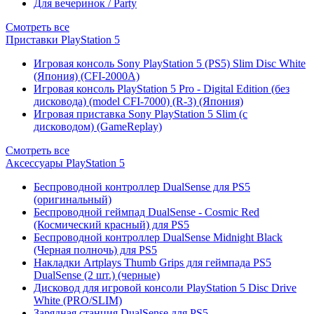
Для вечеринок / Party
Смотреть все
Приставки PlayStation 5
Игровая консоль Sony PlayStation 5 (PS5) Slim Disc White
(Япония) (CFI-2000A)
Игровая консоль PlayStation 5 Pro - Digital Edition (без
дисковода) (model CFI-7000) (R-3) (Япония)
Игровая приставка Sony PlayStation 5 Slim (с
дисководом) (GameReplay)
Смотреть все
Аксессуары PlayStation 5
Беспроводной контроллер DualSense для PS5
(оригинальный)
Беспроводной геймпад DualSense - Cosmic Red
(Космический красный) для PS5
Беспроводной контроллер DualSense Midnight Black
(Черная полночь) для PS5
Накладки Artplays Thumb Grips для геймпада PS5
DualSense (2 шт.) (черные)
Дисковод для игровой консоли PlayStation 5 Disc Drive
White (PRO/SLIM)
Зарядная станция DualSense для PS5