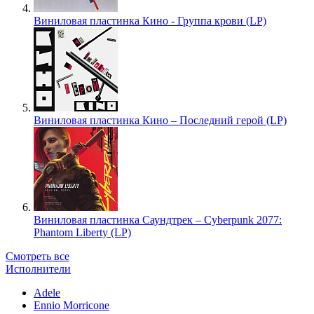
Виниловая пластинка Кино - Группа крови (LP)
Виниловая пластинка Кино – Последний герой (LP)
Виниловая пластинка Саундтрек – Cyberpunk 2077:
Phantom Liberty (LP)
Смотреть все
Исполнители
Adele
Ennio Morricone