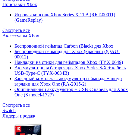
Приставки Xbox
Игровая консоль Xbox Series X 1TB (RRT-00011)
(GameReplay)
Смотреть все
Аксессуары Xbox
Беспроводной геймпад Carbon (Black) для Xbox
Беспроводной геймпад для Xbox (красный) (QAU-
00012)
Накладки на стики для геймпадов Xbox (TYX-0649)
Аккумуляторная батарея для Xbox Series S/X + кабель
USB-Type-C (TYX-0634B)
Зарядный комплект - аккумулятор геймпада + шнур
зарядки для Xbox One (RA-2015-2)
Оригинальный аккумулятор + USB-C кабель для Xbox
One (S model-1727)
Смотреть все
Switch
Лидеры продаж