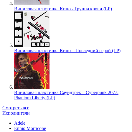
Виниловая пластинка Кино - Группа крови (LP)
Виниловая пластинка Кино – Последний герой (LP)
Виниловая пластинка Саундтрек – Cyberpunk 2077:
Phantom Liberty (LP)
Смотреть все
Исполнители
Adele
Ennio Morricone