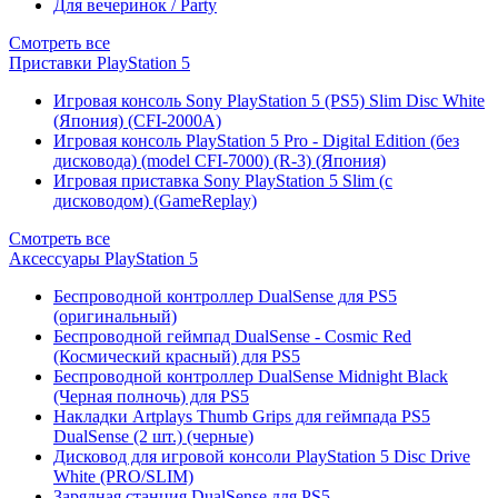
Для вечеринок / Party
Смотреть все
Приставки PlayStation 5
Игровая консоль Sony PlayStation 5 (PS5) Slim Disc White
(Япония) (CFI-2000A)
Игровая консоль PlayStation 5 Pro - Digital Edition (без
дисковода) (model CFI-7000) (R-3) (Япония)
Игровая приставка Sony PlayStation 5 Slim (с
дисководом) (GameReplay)
Смотреть все
Аксессуары PlayStation 5
Беспроводной контроллер DualSense для PS5
(оригинальный)
Беспроводной геймпад DualSense - Cosmic Red
(Космический красный) для PS5
Беспроводной контроллер DualSense Midnight Black
(Черная полночь) для PS5
Накладки Artplays Thumb Grips для геймпада PS5
DualSense (2 шт.) (черные)
Дисковод для игровой консоли PlayStation 5 Disc Drive
White (PRO/SLIM)
Зарядная станция DualSense для PS5