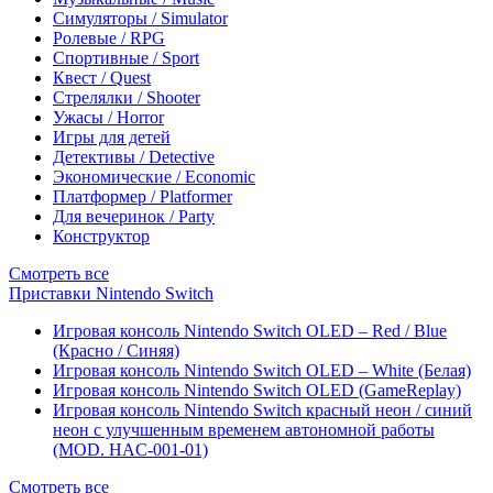
Симуляторы / Simulator
Ролевые / RPG
Спортивные / Sport
Квест / Quest
Стрелялки / Shooter
Ужасы / Horror
Игры для детей
Детективы / Detective
Экономические / Economic
Платформер / Platformer
Для вечеринок / Party
Конструктор
Смотреть все
Приставки Nintendo Switch
Игровая консоль Nintendo Switch OLED – Red / Blue
(Красно / Синяя)
Игровая консоль Nintendo Switch OLED – White (Белая)
Игровая консоль Nintendo Switch OLED (GameReplay)
Игровая консоль Nintendo Switch красный неон / синий
неон с улучшенным временем автономной работы
(MOD. HAC-001-01)
Смотреть все