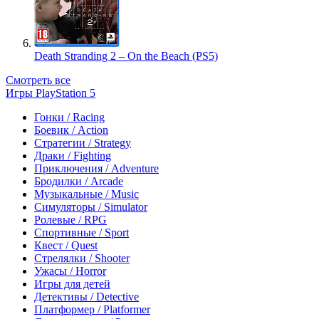
Death Stranding 2 – On the Beach (PS5)
Смотреть все
Игры PlayStation 5
Гонки / Racing
Боевик / Action
Стратегии / Strategy
Драки / Fighting
Приключения / Adventure
Бродилки / Arcade
Музыкальные / Music
Симуляторы / Simulator
Ролевые / RPG
Спортивные / Sport
Квест / Quest
Стрелялки / Shooter
Ужасы / Horror
Игры для детей
Детективы / Detective
Платформер / Platformer