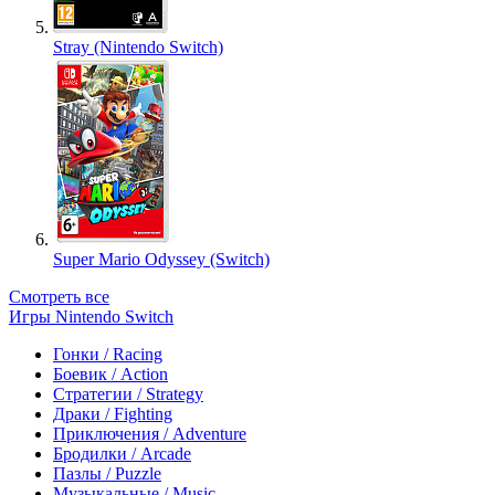
Stray (Nintendo Switch)
Super Mario Odyssey (Switch)
Смотреть все
Игры Nintendo Switch
Гонки / Racing
Боевик / Action
Стратегии / Strategy
Драки / Fighting
Приключения / Adventure
Бродилки / Arcade
Пазлы / Puzzle
Музыкальные / Music