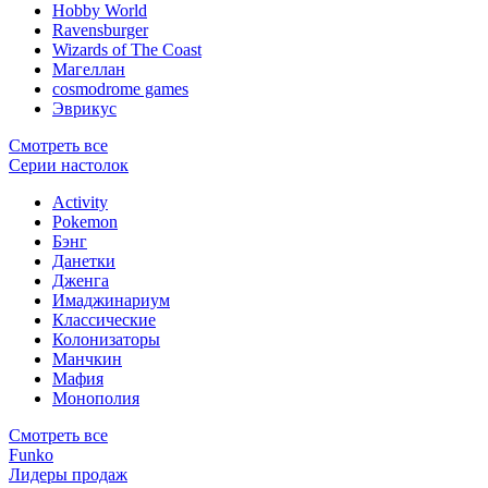
Hobby World
Ravensburger
Wizards of The Coast
Магеллан
сosmodrome games
Эврикус
Смотреть все
Серии настолок
Activity
Pokemon
Бэнг
Данетки
Дженга
Имаджинариум
Классические
Колонизаторы
Манчкин
Мафия
Монополия
Смотреть все
Funko
Лидеры продаж