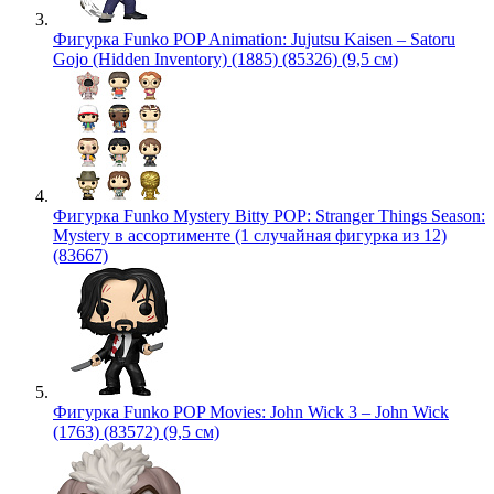
Фигурка Funko POP Animation: Jujutsu Kaisen – Satoru
Gojo (Hidden Inventory) (1885) (85326) (9,5 см)
Фигурка Funko Mystery Bitty POP: Stranger Things Season:
Mystery в ассортименте (1 случайная фигурка из 12)
(83667)
Фигурка Funko POP Movies: John Wick 3 – John Wick
(1763) (83572) (9,5 см)