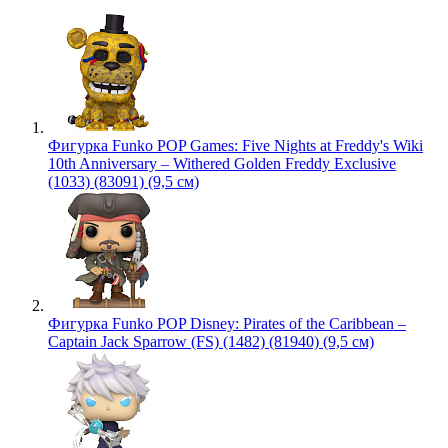
Фигурка Funko POP Games: Five Nights at Freddy's Wiki
10th Anniversary – Withered Golden Freddy Exclusive
(1033) (83091) (9,5 см)
Фигурка Funko POP Disney: Pirates of the Caribbean –
Captain Jack Sparrow (FS) (1482) (81940) (9,5 см)