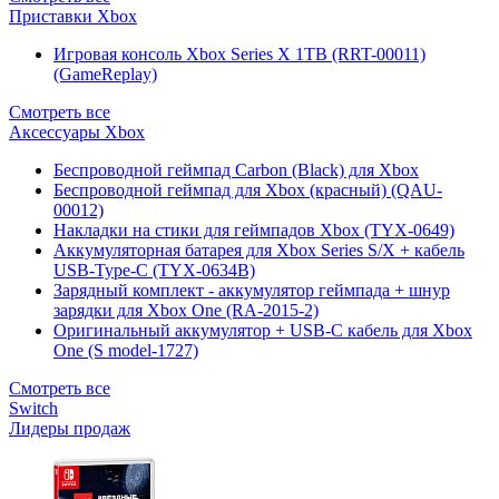
Приставки Xbox
Игровая консоль Xbox Series X 1TB (RRT-00011)
(GameReplay)
Смотреть все
Аксессуары Xbox
Беспроводной геймпад Carbon (Black) для Xbox
Беспроводной геймпад для Xbox (красный) (QAU-
00012)
Накладки на стики для геймпадов Xbox (TYX-0649)
Аккумуляторная батарея для Xbox Series S/X + кабель
USB-Type-C (TYX-0634B)
Зарядный комплект - аккумулятор геймпада + шнур
зарядки для Xbox One (RA-2015-2)
Оригинальный аккумулятор + USB-C кабель для Xbox
One (S model-1727)
Смотреть все
Switch
Лидеры продаж