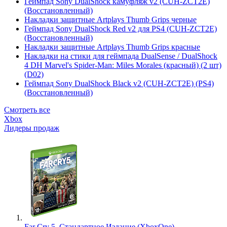
Геймпад Sony DualShock камуфляж v2 (CUH-ZCT2E)
(Восстановленный)
Накладки защитные Artplays Thumb Grips черные
Геймпад Sony DualShock Red v2 для PS4 (CUH-ZCT2E)
(Восстановленный)
Накладки защитные Artplays Thumb Grips красные
Накладки на стики для геймпада DualSense / DualShock
4 DH Marvel's Spider-Man: Miles Morales (красный) (2 шт)
(D02)
Геймпад Sony DualShock Black v2 (CUH-ZCT2E) (PS4)
(Восстановленный)
Смотреть все
Xbox
Лидеры продаж
Far Cry 5. Стандартное Издание (XboxOne)