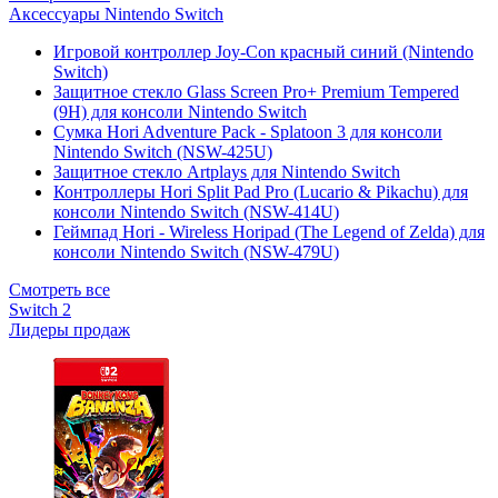
Аксессуары Nintendo Switch
Игровой контроллер Joy-Con красный синий (Nintendo
Switch)
Защитное стекло Glass Screen Pro+ Premium Tempered
(9H) для консоли Nintendo Switch
Сумка Hori Adventure Pack - Splatoon 3 для консоли
Nintendo Switch (NSW-425U)
Защитное стекло Artplays для Nintendo Switch
Контроллеры Hori Split Pad Pro (Lucario & Pikachu) для
консоли Nintendo Switch (NSW-414U)
Геймпад Hori - Wireless Horipad (The Legend of Zelda) для
консоли Nintendo Switch (NSW-479U)
Смотреть все
Switch 2
Лидеры продаж