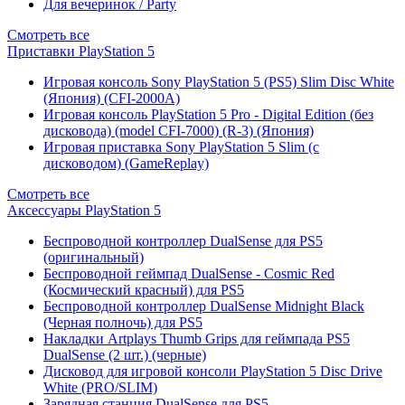
Для вечеринок / Party
Смотреть все
Приставки PlayStation 5
Игровая консоль Sony PlayStation 5 (PS5) Slim Disc White
(Япония) (CFI-2000A)
Игровая консоль PlayStation 5 Pro - Digital Edition (без
дисковода) (model CFI-7000) (R-3) (Япония)
Игровая приставка Sony PlayStation 5 Slim (с
дисководом) (GameReplay)
Смотреть все
Аксессуары PlayStation 5
Беспроводной контроллер DualSense для PS5
(оригинальный)
Беспроводной геймпад DualSense - Cosmic Red
(Космический красный) для PS5
Беспроводной контроллер DualSense Midnight Black
(Черная полночь) для PS5
Накладки Artplays Thumb Grips для геймпада PS5
DualSense (2 шт.) (черные)
Дисковод для игровой консоли PlayStation 5 Disc Drive
White (PRO/SLIM)
Зарядная станция DualSense для PS5