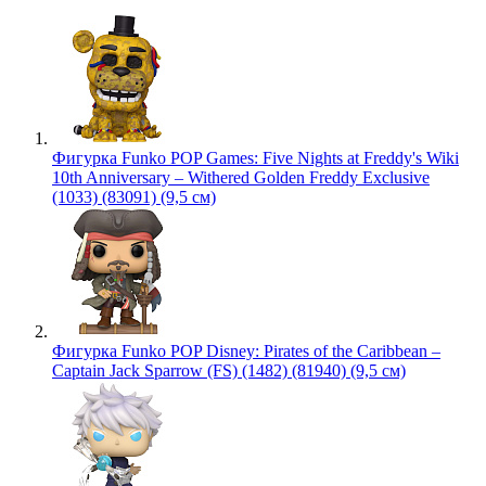
Фигурка Funko POP Games: Five Nights at Freddy's Wiki
10th Anniversary – Withered Golden Freddy Exclusive
(1033) (83091) (9,5 см)
Фигурка Funko POP Disney: Pirates of the Caribbean –
Captain Jack Sparrow (FS) (1482) (81940) (9,5 см)