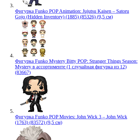
Фигурка Funko POP Animation: Jujutsu Kaisen – Satoru
Gojo (Hidden Inventory) (1885) (85326) (9,5 см)
Фигурка Funko Mystery Bitty POP: Stranger Things Season:
Mystery в ассортименте (1 случайная фигурка из 12)
(83667)
Фигурка Funko POP Movies: John Wick 3 – John Wick
(1763) (83572) (9,5 см)