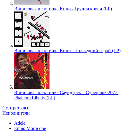
Виниловая пластинка Кино - Группа крови (LP)
Виниловая пластинка Кино – Последний герой (LP)
Виниловая пластинка Саундтрек – Cyberpunk 2077:
Phantom Liberty (LP)
Смотреть все
Исполнители
Adele
Ennio Morricone