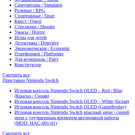
Симуляторы / Simulator
Ролевые / RPG
Спортивные / Sport
Квест / Quest
Стрелялки / Shooter
Ужасы / Horror
Игры для детей
Детективы / Detective
Экономические / Economic
Платформер / Platformer
Для вечеринок / Party
Конструктор
Смотреть все
Приставки Nintendo Switch
Игровая консоль Nintendo Switch OLED – Red / Blue
(Красно / Синяя)
Игровая консоль Nintendo Switch OLED – White (Белая)
Игровая консоль Nintendo Switch OLED (GameReplay)
Игровая консоль Nintendo Switch красный неон / синий
неон с улучшенным временем автономной работы
(MOD. HAC-001-01)
Смотреть все