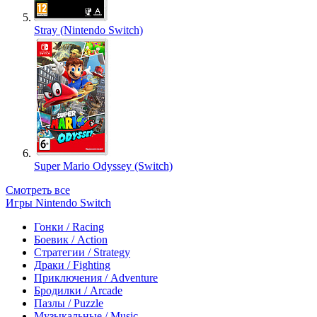
Stray (Nintendo Switch)
Super Mario Odyssey (Switch)
Смотреть все
Игры Nintendo Switch
Гонки / Racing
Боевик / Action
Стратегии / Strategy
Драки / Fighting
Приключения / Adventure
Бродилки / Arcade
Пазлы / Puzzle
Музыкальные / Music