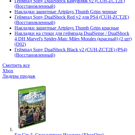
Геймпад Sony DualShock камуфляж v2 (CUH-ZCT2E)
(Восстановленный)
Накладки защитные Artplays Thumb Grips черные
Геймпад Sony DualShock Red v2 для PS4 (CUH-ZCT2E)
(Восстановленный)
Накладки защитные Artplays Thumb Grips красные
Накладки на стики для геймпада DualSense / DualShock
4 DH Marvel's Spider-Man: Miles Morales (красный) (2 шт)
(D02)
Геймпад Sony DualShock Black v2 (CUH-ZCT2E) (PS4)
(Восстановленный)
Смотреть все
Xbox
Лидеры продаж
Far Cry 5. Стандартное Издание (XboxOne)