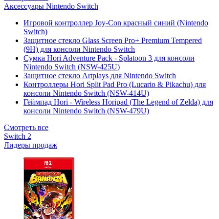
Аксессуары Nintendo Switch
Игровой контроллер Joy-Con красный синий (Nintendo
Switch)
Защитное стекло Glass Screen Pro+ Premium Tempered
(9H) для консоли Nintendo Switch
Сумка Hori Adventure Pack - Splatoon 3 для консоли
Nintendo Switch (NSW-425U)
Защитное стекло Artplays для Nintendo Switch
Контроллеры Hori Split Pad Pro (Lucario & Pikachu) для
консоли Nintendo Switch (NSW-414U)
Геймпад Hori - Wireless Horipad (The Legend of Zelda) для
консоли Nintendo Switch (NSW-479U)
Смотреть все
Switch 2
Лидеры продаж