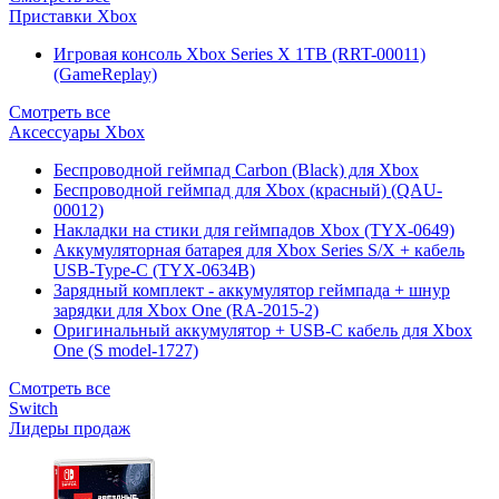
Приставки Xbox
Игровая консоль Xbox Series X 1TB (RRT-00011)
(GameReplay)
Смотреть все
Аксессуары Xbox
Беспроводной геймпад Carbon (Black) для Xbox
Беспроводной геймпад для Xbox (красный) (QAU-
00012)
Накладки на стики для геймпадов Xbox (TYX-0649)
Аккумуляторная батарея для Xbox Series S/X + кабель
USB-Type-C (TYX-0634B)
Зарядный комплект - аккумулятор геймпада + шнур
зарядки для Xbox One (RA-2015-2)
Оригинальный аккумулятор + USB-C кабель для Xbox
One (S model-1727)
Смотреть все
Switch
Лидеры продаж