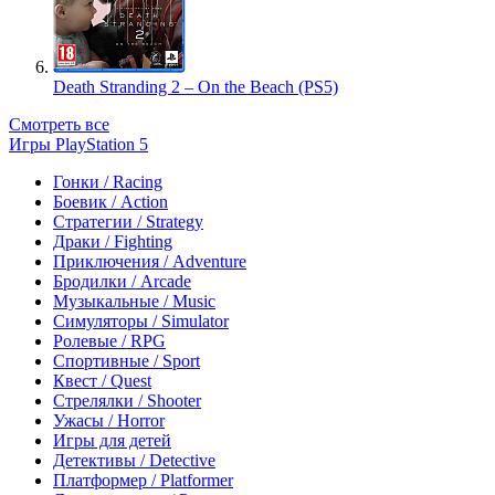
Death Stranding 2 – On the Beach (PS5)
Смотреть все
Игры PlayStation 5
Гонки / Racing
Боевик / Action
Стратегии / Strategy
Драки / Fighting
Приключения / Adventure
Бродилки / Arcade
Музыкальные / Music
Симуляторы / Simulator
Ролевые / RPG
Спортивные / Sport
Квест / Quest
Стрелялки / Shooter
Ужасы / Horror
Игры для детей
Детективы / Detective
Платформер / Platformer