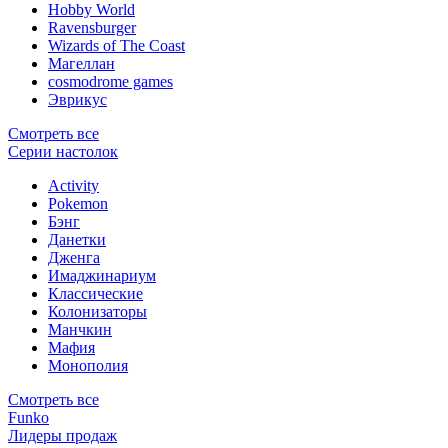
Hobby World
Ravensburger
Wizards of The Coast
Магеллан
сosmodrome games
Эврикус
Смотреть все
Серии настолок
Activity
Pokemon
Бэнг
Данетки
Дженга
Имаджинариум
Классические
Колонизаторы
Манчкин
Мафия
Монополия
Смотреть все
Funko
Лидеры продаж