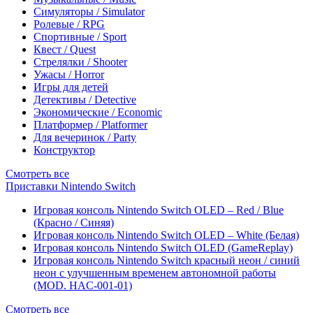
Симуляторы / Simulator
Ролевые / RPG
Спортивные / Sport
Квест / Quest
Стрелялки / Shooter
Ужасы / Horror
Игры для детей
Детективы / Detective
Экономические / Economic
Платформер / Platformer
Для вечеринок / Party
Конструктор
Смотреть все
Приставки Nintendo Switch
Игровая консоль Nintendo Switch OLED – Red / Blue
(Красно / Синяя)
Игровая консоль Nintendo Switch OLED – White (Белая)
Игровая консоль Nintendo Switch OLED (GameReplay)
Игровая консоль Nintendo Switch красный неон / синий
неон с улучшенным временем автономной работы
(MOD. HAC-001-01)
Смотреть все