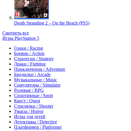
Death Stranding 2 – On the Beach (PS5)
Смотреть все
Игры PlayStation 5
Гонки / Racing
Боевик / Action
Стратегии / Strategy
Драки / Fighting
Приключения / Adventure
Бродилки / Arcade
Музыкальные / Music
Симуляторы / Simulator
Ролевые / RPG
Спортивные / Sport
Квест / Quest
Стрелялки / Shooter
Ужасы / Horror
Игры для детей
Детективы / Detective
Платформер / Platformer