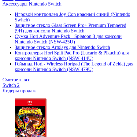
Аксессуары Nintendo Switch
Игровой контроллер Joy-Con красный синий (Nintendo
Switch)
Защитное стекло Glass Screen Pro+ Premium Tempered
(9H) для консоли Nintendo Switch
Сумка Hori Adventure Pack - Splatoon 3 для консоли
Nintendo Switch (NSW-425U)
Защитное стекло Artplays для Nintendo Switch
Контроллеры Hori Split Pad Pro (Lucario & Pikachu) для
консоли Nintendo Switch (NSW-414U)
Геймпад Hori - Wireless Horipad (The Legend of Zelda) для
консоли Nintendo Switch (NSW-479U)
Смотреть все
Switch 2
Лидеры продаж