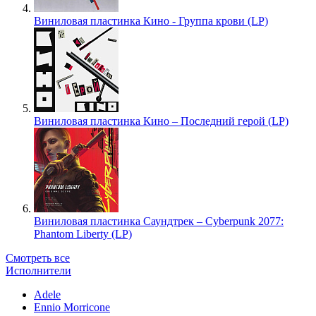
Виниловая пластинка Кино - Группа крови (LP)
Виниловая пластинка Кино – Последний герой (LP)
Виниловая пластинка Саундтрек – Cyberpunk 2077:
Phantom Liberty (LP)
Смотреть все
Исполнители
Adele
Ennio Morricone