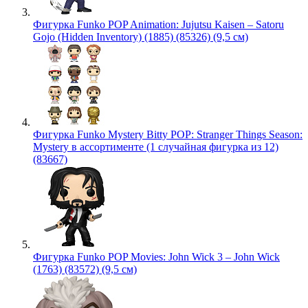
Фигурка Funko POP Animation: Jujutsu Kaisen – Satoru
Gojo (Hidden Inventory) (1885) (85326) (9,5 см)
Фигурка Funko Mystery Bitty POP: Stranger Things Season:
Mystery в ассортименте (1 случайная фигурка из 12)
(83667)
Фигурка Funko POP Movies: John Wick 3 – John Wick
(1763) (83572) (9,5 см)