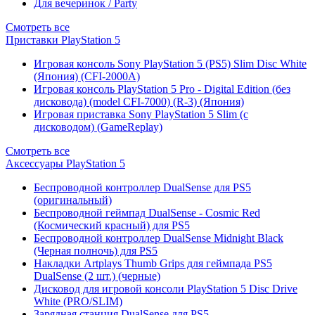
Для вечеринок / Party
Смотреть все
Приставки PlayStation 5
Игровая консоль Sony PlayStation 5 (PS5) Slim Disc White
(Япония) (CFI-2000A)
Игровая консоль PlayStation 5 Pro - Digital Edition (без
дисковода) (model CFI-7000) (R-3) (Япония)
Игровая приставка Sony PlayStation 5 Slim (с
дисководом) (GameReplay)
Смотреть все
Аксессуары PlayStation 5
Беспроводной контроллер DualSense для PS5
(оригинальный)
Беспроводной геймпад DualSense - Cosmic Red
(Космический красный) для PS5
Беспроводной контроллер DualSense Midnight Black
(Черная полночь) для PS5
Накладки Artplays Thumb Grips для геймпада PS5
DualSense (2 шт.) (черные)
Дисковод для игровой консоли PlayStation 5 Disc Drive
White (PRO/SLIM)
Зарядная станция DualSense для PS5