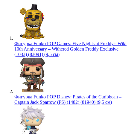
Фигурка Funko POP Games: Five Nights at Freddy's Wiki
10th Anniversary – Withered Golden Freddy Exclusive
(1033) (83091) (9,5 см)
Фигурка Funko POP Disney: Pirates of the Caribbean –
Captain Jack Sparrow (FS) (1482) (81940) (9,5 см)