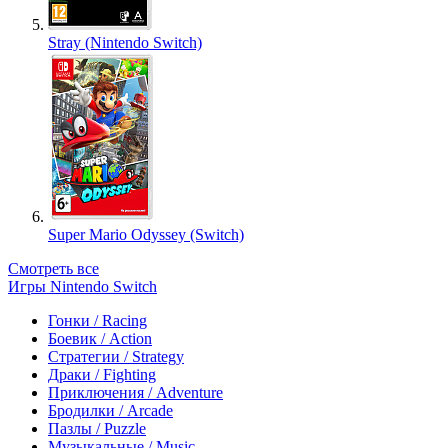
Stray (Nintendo Switch)
Super Mario Odyssey (Switch)
Смотреть все
Игры Nintendo Switch
Гонки / Racing
Боевик / Action
Стратегии / Strategy
Драки / Fighting
Приключения / Adventure
Бродилки / Arcade
Пазлы / Puzzle
Музыкальные / Music