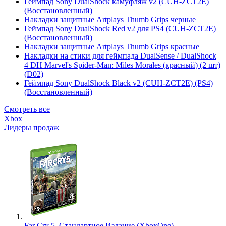
Геймпад Sony DualShock камуфляж v2 (CUH-ZCT2E)
(Восстановленный)
Накладки защитные Artplays Thumb Grips черные
Геймпад Sony DualShock Red v2 для PS4 (CUH-ZCT2E)
(Восстановленный)
Накладки защитные Artplays Thumb Grips красные
Накладки на стики для геймпада DualSense / DualShock
4 DH Marvel's Spider-Man: Miles Morales (красный) (2 шт)
(D02)
Геймпад Sony DualShock Black v2 (CUH-ZCT2E) (PS4)
(Восстановленный)
Смотреть все
Xbox
Лидеры продаж
Far Cry 5. Стандартное Издание (XboxOne)