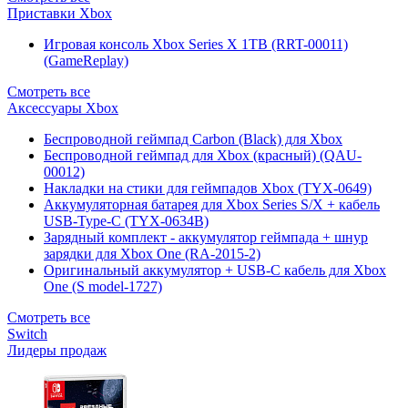
Приставки Xbox
Игровая консоль Xbox Series X 1TB (RRT-00011)
(GameReplay)
Смотреть все
Аксессуары Xbox
Беспроводной геймпад Carbon (Black) для Xbox
Беспроводной геймпад для Xbox (красный) (QAU-
00012)
Накладки на стики для геймпадов Xbox (TYX-0649)
Аккумуляторная батарея для Xbox Series S/X + кабель
USB-Type-C (TYX-0634B)
Зарядный комплект - аккумулятор геймпада + шнур
зарядки для Xbox One (RA-2015-2)
Оригинальный аккумулятор + USB-C кабель для Xbox
One (S model-1727)
Смотреть все
Switch
Лидеры продаж