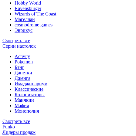
Hobby World
Ravensburger
Wizards of The Coast
Магеллан
сosmodrome games
Эврикус
Смотреть все
Серии настолок
Activity
Pokemon
Бэнг
Данетки
Дженга
Имаджинариум
Классические
Колонизаторы
Манчкин
Мафия
Монополия
Смотреть все
Funko
Лидеры продаж