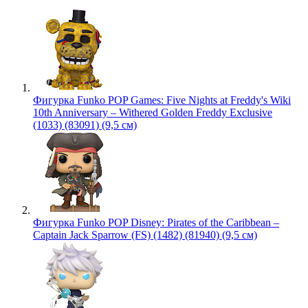
Фигурка Funko POP Games: Five Nights at Freddy's Wiki
10th Anniversary – Withered Golden Freddy Exclusive
(1033) (83091) (9,5 см)
Фигурка Funko POP Disney: Pirates of the Caribbean –
Captain Jack Sparrow (FS) (1482) (81940) (9,5 см)