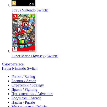
Stray (Nintendo Switch)
Super Mario Odyssey (Switch)
Смотреть все
Игры Nintendo Switch
Гонки / Racing
Боевик / Action
Стратегии / Strategy
Драки / Fighting
Приключения / Adventure
Бродилки / Arcade
Пазлы / Puzzle
Музыкальные / Music