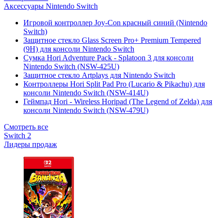
Аксессуары Nintendo Switch
Игровой контроллер Joy-Con красный синий (Nintendo
Switch)
Защитное стекло Glass Screen Pro+ Premium Tempered
(9H) для консоли Nintendo Switch
Сумка Hori Adventure Pack - Splatoon 3 для консоли
Nintendo Switch (NSW-425U)
Защитное стекло Artplays для Nintendo Switch
Контроллеры Hori Split Pad Pro (Lucario & Pikachu) для
консоли Nintendo Switch (NSW-414U)
Геймпад Hori - Wireless Horipad (The Legend of Zelda) для
консоли Nintendo Switch (NSW-479U)
Смотреть все
Switch 2
Лидеры продаж