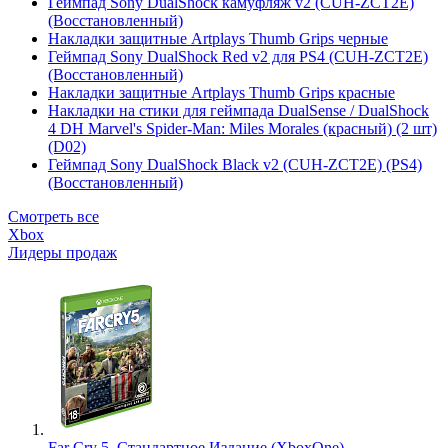
Геймпад Sony DualShock камуфляж v2 (CUH-ZCT2E)
(Восстановленный)
Накладки защитные Artplays Thumb Grips черные
Геймпад Sony DualShock Red v2 для PS4 (CUH-ZCT2E)
(Восстановленный)
Накладки защитные Artplays Thumb Grips красные
Накладки на стики для геймпада DualSense / DualShock
4 DH Marvel's Spider-Man: Miles Morales (красный) (2 шт)
(D02)
Геймпад Sony DualShock Black v2 (CUH-ZCT2E) (PS4)
(Восстановленный)
Смотреть все
Xbox
Лидеры продаж
Far Cry 5. Стандартное Издание (XboxOne)