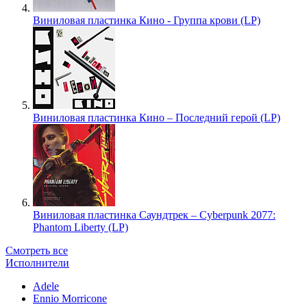
Виниловая пластинка Кино - Группа крови (LP)
Виниловая пластинка Кино – Последний герой (LP)
Виниловая пластинка Саундтрек – Cyberpunk 2077:
Phantom Liberty (LP)
Смотреть все
Исполнители
Adele
Ennio Morricone