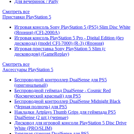
Для вечеринок / Party
Смотреть все
Приставки PlayStation 5
Игровая консоль Sony PlayStation 5 (PS5) Slim Disc White
(Япония) (CFI-2000A)
Игровая консоль PlayStation 5 Pro - Digital Edition (без
дисковода) (model CFI-7000) (R-3) (Япония)
Игровая приставка Sony PlayStation 5 Slim (с
дисководом) (GameReplay)
Смотреть все
Аксессуары PlayStation 5
Беспроводной контроллер DualSense для PS5
(оригинальный)
Беспроводной геймпад DualSense - Cosmic Red
(Космический красный) для PS5
Беспроводной контроллер DualSense Midnight Black
(Черная полночь) для PS5
Накладки Artplays Thumb Grips для геймпада PS5
DualSense (2 шт.) (черные)
Дисковод для игровой консоли PlayStation 5 Disc Drive
White (PRO/SLIM)
Зарядная станция DualSense для PS5