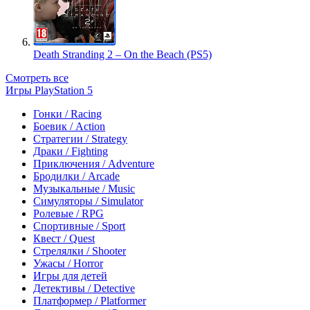
Death Stranding 2 – On the Beach (PS5)
Смотреть все
Игры PlayStation 5
Гонки / Racing
Боевик / Action
Стратегии / Strategy
Драки / Fighting
Приключения / Adventure
Бродилки / Arcade
Музыкальные / Music
Симуляторы / Simulator
Ролевые / RPG
Спортивные / Sport
Квест / Quest
Стрелялки / Shooter
Ужасы / Horror
Игры для детей
Детективы / Detective
Платформер / Platformer