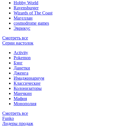
Hobby World
Ravensburger
Wizards of The Coast
Магеллан
сosmodrome games
Эврикус
Смотреть все
Серии настолок
Activity
Pokemon
Бэнг
Данетки
Дженга
Имаджинариум
Классические
Колонизаторы
Манчкин
Мафия
Монополия
Смотреть все
Funko
Лидеры продаж