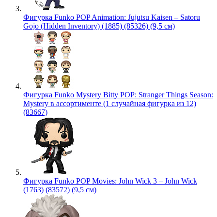
Фигурка Funko POP Animation: Jujutsu Kaisen – Satoru
Gojo (Hidden Inventory) (1885) (85326) (9,5 см)
Фигурка Funko Mystery Bitty POP: Stranger Things Season:
Mystery в ассортименте (1 случайная фигурка из 12)
(83667)
Фигурка Funko POP Movies: John Wick 3 – John Wick
(1763) (83572) (9,5 см)