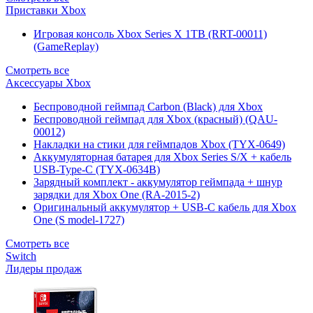
Приставки Xbox
Игровая консоль Xbox Series X 1TB (RRT-00011)
(GameReplay)
Смотреть все
Аксессуары Xbox
Беспроводной геймпад Carbon (Black) для Xbox
Беспроводной геймпад для Xbox (красный) (QAU-
00012)
Накладки на стики для геймпадов Xbox (TYX-0649)
Аккумуляторная батарея для Xbox Series S/X + кабель
USB-Type-C (TYX-0634B)
Зарядный комплект - аккумулятор геймпада + шнур
зарядки для Xbox One (RA-2015-2)
Оригинальный аккумулятор + USB-C кабель для Xbox
One (S model-1727)
Смотреть все
Switch
Лидеры продаж