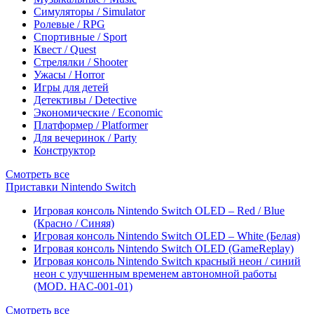
Симуляторы / Simulator
Ролевые / RPG
Спортивные / Sport
Квест / Quest
Стрелялки / Shooter
Ужасы / Horror
Игры для детей
Детективы / Detective
Экономические / Economic
Платформер / Platformer
Для вечеринок / Party
Конструктор
Смотреть все
Приставки Nintendo Switch
Игровая консоль Nintendo Switch OLED – Red / Blue
(Красно / Синяя)
Игровая консоль Nintendo Switch OLED – White (Белая)
Игровая консоль Nintendo Switch OLED (GameReplay)
Игровая консоль Nintendo Switch красный неон / синий
неон с улучшенным временем автономной работы
(MOD. HAC-001-01)
Смотреть все