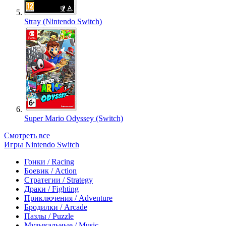
Stray (Nintendo Switch)
Super Mario Odyssey (Switch)
Смотреть все
Игры Nintendo Switch
Гонки / Racing
Боевик / Action
Стратегии / Strategy
Драки / Fighting
Приключения / Adventure
Бродилки / Arcade
Пазлы / Puzzle
Музыкальные / Music