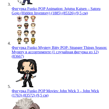
Фигурка Funko POP Animation: Jujutsu Kaisen – Satoru
Gojo (Hidden Inventory) (1885) (85326) (9,5 см)
Фигурка Funko Mystery Bitty POP: Stranger Things Season:
Mystery в ассортименте (1 случайная фигурка из 12)
(83667)
Фигурка Funko POP Movies: John Wick 3 – John Wick
(1763) (83572) (9,5 см)