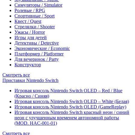
Симуляторы / Simulator
Ролевые / RPG
Спортивные / Sport
Квест / Quest
Стрелялки / Shooter
Ужасы / Horror
Игры для детей
Детективы / Detective
Экономические / Economic
Платформер / Platformer
Для вечеринок / Party
Конструктор
Смотреть все
Приставки Nintendo Switch
Игровая консоль Nintendo Switch OLED – Red / Blue
(Красно / Синяя)
Игровая консоль Nintendo Switch OLED – White (Белая)
Игровая консоль Nintendo Switch OLED (GameReplay)
Игровая консоль Nintendo Switch красный неон / синий
неон с улучшенным временем автономной работы
(MOD. HAC-001-01)
Смотреть все