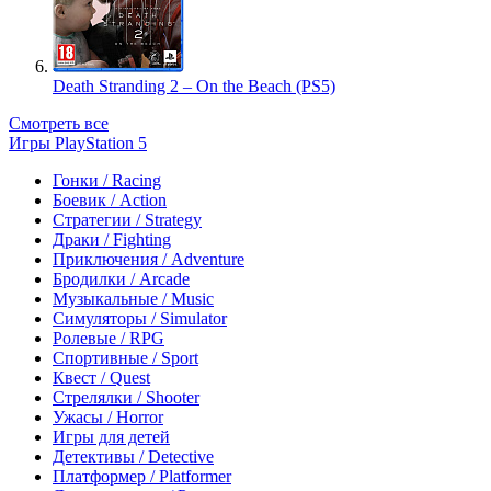
Death Stranding 2 – On the Beach (PS5)
Смотреть все
Игры PlayStation 5
Гонки / Racing
Боевик / Action
Стратегии / Strategy
Драки / Fighting
Приключения / Adventure
Бродилки / Arcade
Музыкальные / Music
Симуляторы / Simulator
Ролевые / RPG
Спортивные / Sport
Квест / Quest
Стрелялки / Shooter
Ужасы / Horror
Игры для детей
Детективы / Detective
Платформер / Platformer