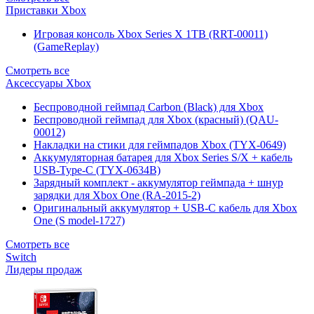
Приставки Xbox
Игровая консоль Xbox Series X 1TB (RRT-00011)
(GameReplay)
Смотреть все
Аксессуары Xbox
Беспроводной геймпад Carbon (Black) для Xbox
Беспроводной геймпад для Xbox (красный) (QAU-
00012)
Накладки на стики для геймпадов Xbox (TYX-0649)
Аккумуляторная батарея для Xbox Series S/X + кабель
USB-Type-C (TYX-0634B)
Зарядный комплект - аккумулятор геймпада + шнур
зарядки для Xbox One (RA-2015-2)
Оригинальный аккумулятор + USB-C кабель для Xbox
One (S model-1727)
Смотреть все
Switch
Лидеры продаж