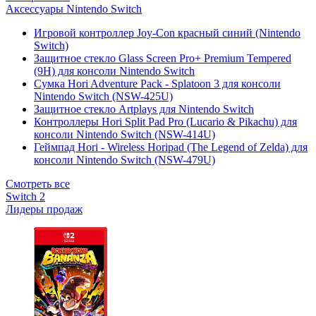
Аксессуары Nintendo Switch
Игровой контроллер Joy-Con красный синий (Nintendo
Switch)
Защитное стекло Glass Screen Pro+ Premium Tempered
(9H) для консоли Nintendo Switch
Сумка Hori Adventure Pack - Splatoon 3 для консоли
Nintendo Switch (NSW-425U)
Защитное стекло Artplays для Nintendo Switch
Контроллеры Hori Split Pad Pro (Lucario & Pikachu) для
консоли Nintendo Switch (NSW-414U)
Геймпад Hori - Wireless Horipad (The Legend of Zelda) для
консоли Nintendo Switch (NSW-479U)
Смотреть все
Switch 2
Лидеры продаж