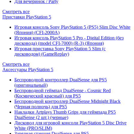
Для вечеринок / Party
Смотреть все
Приставки PlayStation 5
Игровая консоль Sony PlayStation 5 (PS5) Slim Disc White
(Япония) (CFI-2000A)
Игровая консоль PlayStation 5 Pro - Digital Edition (без
дисковода) (model CFI-7000) (R-3) (Япония)
Игровая приставка Sony PlayStation 5 Slim (с
дисководом) (GameReplay)
Смотреть все
Аксессуары PlayStation 5
Беспроводной контроллер DualSense для PS5
(оригинальный)
Беспроводной геймпад DualSense - Cosmic Red
(Космический красный) для PS5
Беспроводной контроллер DualSense Midnight Black
(Черная полночь) для PS5
Накладки Artplays Thumb Grips для геймпада PS5
DualSense (2 шт.) (черные)
Дисковод для игровой консоли PlayStation 5 Disc Drive
White (PRO/SLIM)
Зарядная станция DualSense для PS5