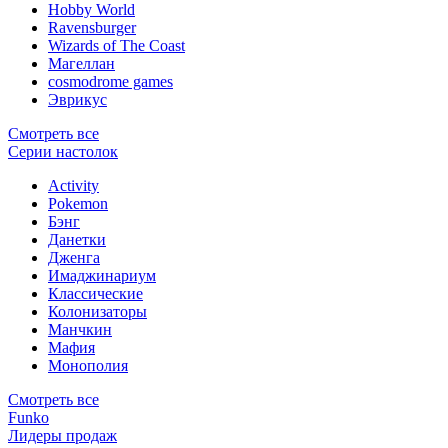
Hobby World
Ravensburger
Wizards of The Coast
Магеллан
сosmodrome games
Эврикус
Смотреть все
Серии настолок
Activity
Pokemon
Бэнг
Данетки
Дженга
Имаджинариум
Классические
Колонизаторы
Манчкин
Мафия
Монополия
Смотреть все
Funko
Лидеры продаж