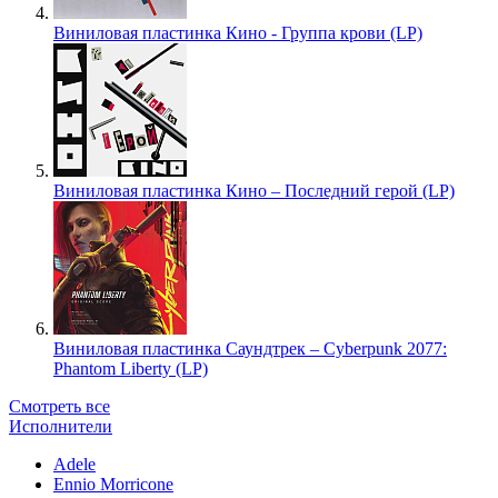
Виниловая пластинка Кино - Группа крови (LP)
Виниловая пластинка Кино – Последний герой (LP)
Виниловая пластинка Саундтрек – Cyberpunk 2077:
Phantom Liberty (LP)
Смотреть все
Исполнители
Adele
Ennio Morricone