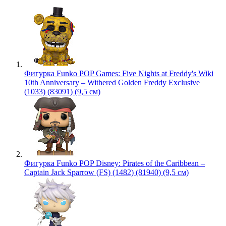
Фигурка Funko POP Games: Five Nights at Freddy's Wiki
10th Anniversary – Withered Golden Freddy Exclusive
(1033) (83091) (9,5 см)
Фигурка Funko POP Disney: Pirates of the Caribbean –
Captain Jack Sparrow (FS) (1482) (81940) (9,5 см)