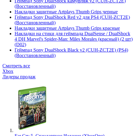
Геймпад Sony DualShock камуфляж v2 (CUH-ZCT2E)
(Восстановленный)
Накладки защитные Artplays Thumb Grips черные
Геймпад Sony DualShock Red v2 для PS4 (CUH-ZCT2E)
(Восстановленный)
Накладки защитные Artplays Thumb Grips красные
Накладки на стики для геймпада DualSense / DualShock
4 DH Marvel's Spider-Man: Miles Morales (красный) (2 шт)
(D02)
Геймпад Sony DualShock Black v2 (CUH-ZCT2E) (PS4)
(Восстановленный)
Смотреть все
Xbox
Лидеры продаж
Far Cry 5. Стандартное Издание (XboxOne)