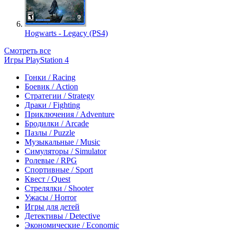
Hogwarts - Legacy (PS4)
Смотреть все
Игры PlayStation 4
Гонки / Racing
Боевик / Action
Стратегии / Strategy
Драки / Fighting
Приключения / Adventure
Бродилки / Arcade
Пазлы / Puzzle
Музыкальные / Music
Симуляторы / Simulator
Ролевые / RPG
Спортивные / Sport
Квест / Quest
Стрелялки / Shooter
Ужасы / Horror
Игры для детей
Детективы / Detective
Экономические / Economic