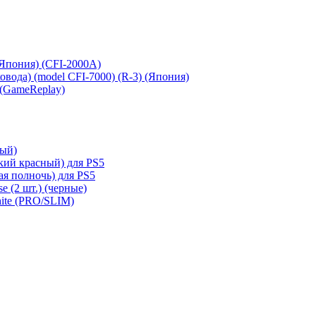
 (Япония) (CFI-2000A)
сковода) (model CFI-7000) (R-3) (Япония)
 (GameReplay)
ный)
кий красный) для PS5
ая полночь) для PS5
e (2 шт.) (черные)
hite (PRO/SLIM)