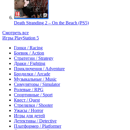
Death Stranding 2 – On the Beach (PS5)
Смотреть все
Игры PlayStation 5
Гонки / Racing
Боевик / Action
Стратегии / Strategy
Драки / Fighting
Приключения / Adventure
Бродилки / Arcade
Музыкальные / Music
Симуляторы / Simulator
Ролевые / RPG
Спортивные / Sport
Квест / Quest
Стрелялки / Shooter
Ужасы / Horror
Игры для детей
Детективы / Detective
Платформер / Platformer