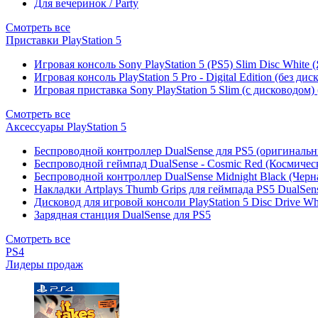
Для вечеринок / Party
Смотреть все
Приставки PlayStation 5
Игровая консоль Sony PlayStation 5 (PS5) Slim Disc White
Игровая консоль PlayStation 5 Pro - Digital Edition (без ди
Игровая приставка Sony PlayStation 5 Slim (с дисководом)
Смотреть все
Аксессуары PlayStation 5
Беспроводной контроллер DualSense для PS5 (оригиналь
Беспроводной геймпад DualSense - Cosmic Red (Космичес
Беспроводной контроллер DualSense Midnight Black (Черн
Накладки Artplays Thumb Grips для геймпада PS5 DualSens
Дисковод для игровой консоли PlayStation 5 Disc Drive W
Зарядная станция DualSense для PS5
Смотреть все
PS4
Лидеры продаж