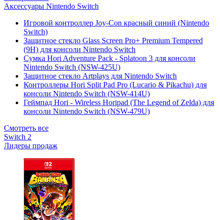
Аксессуары Nintendo Switch
Игровой контроллер Joy-Con красный синий (Nintendo
Switch)
Защитное стекло Glass Screen Pro+ Premium Tempered
(9H) для консоли Nintendo Switch
Сумка Hori Adventure Pack - Splatoon 3 для консоли
Nintendo Switch (NSW-425U)
Защитное стекло Artplays для Nintendo Switch
Контроллеры Hori Split Pad Pro (Lucario & Pikachu) для
консоли Nintendo Switch (NSW-414U)
Геймпад Hori - Wireless Horipad (The Legend of Zelda) для
консоли Nintendo Switch (NSW-479U)
Смотреть все
Switch 2
Лидеры продаж