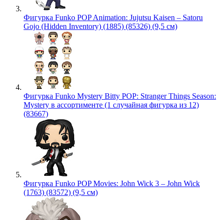
Фигурка Funko POP Animation: Jujutsu Kaisen – Satoru
Gojo (Hidden Inventory) (1885) (85326) (9,5 см)
Фигурка Funko Mystery Bitty POP: Stranger Things Season:
Mystery в ассортименте (1 случайная фигурка из 12)
(83667)
Фигурка Funko POP Movies: John Wick 3 – John Wick
(1763) (83572) (9,5 см)