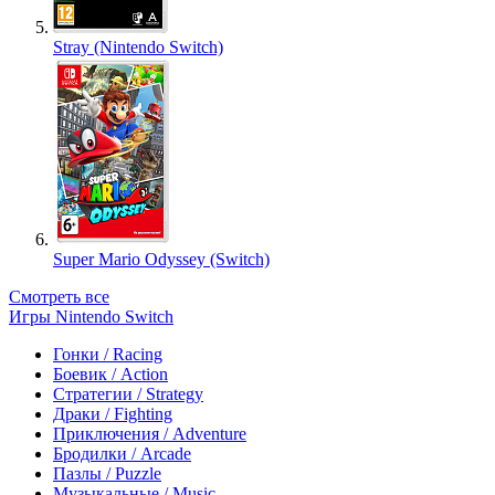
Stray (Nintendo Switch)
Super Mario Odyssey (Switch)
Смотреть все
Игры Nintendo Switch
Гонки / Racing
Боевик / Action
Стратегии / Strategy
Драки / Fighting
Приключения / Adventure
Бродилки / Arcade
Пазлы / Puzzle
Музыкальные / Music