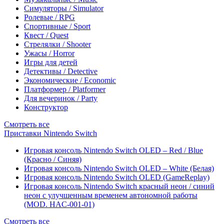
Симуляторы / Simulator
Ролевые / RPG
Спортивные / Sport
Квест / Quest
Стрелялки / Shooter
Ужасы / Horror
Игры для детей
Детективы / Detective
Экономические / Economic
Платформер / Platformer
Для вечеринок / Party
Конструктор
Смотреть все
Приставки Nintendo Switch
Игровая консоль Nintendo Switch OLED – Red / Blue
(Красно / Синяя)
Игровая консоль Nintendo Switch OLED – White (Белая)
Игровая консоль Nintendo Switch OLED (GameReplay)
Игровая консоль Nintendo Switch красный неон / синий
неон с улучшенным временем автономной работы
(MOD. HAC-001-01)
Смотреть все