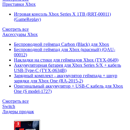
Приставки Xbox
Игровая консоль Xbox Series X 1TB (RRT-00011)
(GameReplay)
Смотреть все
Аксессуары Xbox
Беспроводной геймпад Carbon (Black) для Xbox
Беспроводной геймпад для Xbox (красный) (QAU-
00012)
Накладки на стики для геймпадов Xbox (TYX-0649)
Аккумуляторная батарея для Xbox Series S/X + кабель
USB-Type-C (TYX-0634B)
Зарядный комплект - аккумулятор геймпада + шнур
зарядки для Xbox One (RA-2015-2)
Оригинальный аккумулятор + USB-C кабель для Xbox
One (S model-1727)
Смотреть все
Switch
Лидеры продаж