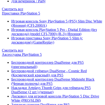
Для вечеринок / Party
Смотреть все
Приставки PlayStation 5
Игровая консоль Sony PlayStation 5 (PS5) Slim Disc White
(Япония) (CFI-2000A)
Игровая консоль PlayStation 5 Pro - Digital Edition (без
дисковода) (model CFI-7000) (R-3) (Япония)
Игровая приставка Sony PlayStation 5 Slim (с
дисководом) (GameReplay)
Смотреть все
Аксессуары PlayStation 5
Беспроводной контроллер DualSense для PS5
(оригинальный)
Беспроводной геймпад DualSense - Cosmic Red
(Космический красный) для PS5
Беспроводной контроллер DualSense Midnight Black
(Черная полночь) для PS5
Накладки Artplays Thumb Grips для геймпада PS5
DualSense (2 шт.) (черные)
Дисковод для игровой консоли PlayStation 5 Disc Drive
White (PRO/SLIM)
Зарядная станция DualSense для PS5