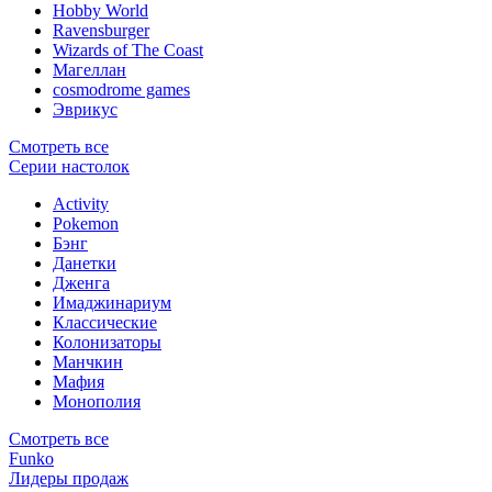
Hobby World
Ravensburger
Wizards of The Coast
Магеллан
сosmodrome games
Эврикус
Смотреть все
Серии настолок
Activity
Pokemon
Бэнг
Данетки
Дженга
Имаджинариум
Классические
Колонизаторы
Манчкин
Мафия
Монополия
Смотреть все
Funko
Лидеры продаж