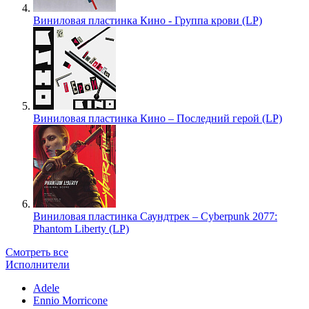
Виниловая пластинка Кино - Группа крови (LP)
Виниловая пластинка Кино – Последний герой (LP)
Виниловая пластинка Саундтрек – Cyberpunk 2077:
Phantom Liberty (LP)
Смотреть все
Исполнители
Adele
Ennio Morricone