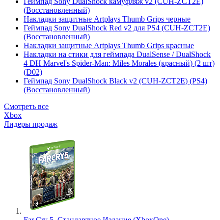
Геймпад Sony DualShock камуфляж v2 (CUH-ZCT2E)
(Восстановленный)
Накладки защитные Artplays Thumb Grips черные
Геймпад Sony DualShock Red v2 для PS4 (CUH-ZCT2E)
(Восстановленный)
Накладки защитные Artplays Thumb Grips красные
Накладки на стики для геймпада DualSense / DualShock
4 DH Marvel's Spider-Man: Miles Morales (красный) (2 шт)
(D02)
Геймпад Sony DualShock Black v2 (CUH-ZCT2E) (PS4)
(Восстановленный)
Смотреть все
Xbox
Лидеры продаж
Far Cry 5. Стандартное Издание (XboxOne)