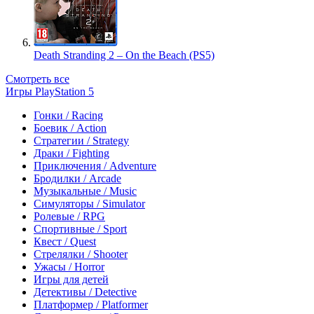
Death Stranding 2 – On the Beach (PS5)
Смотреть все
Игры PlayStation 5
Гонки / Racing
Боевик / Action
Стратегии / Strategy
Драки / Fighting
Приключения / Adventure
Бродилки / Arcade
Музыкальные / Music
Симуляторы / Simulator
Ролевые / RPG
Спортивные / Sport
Квест / Quest
Стрелялки / Shooter
Ужасы / Horror
Игры для детей
Детективы / Detective
Платформер / Platformer