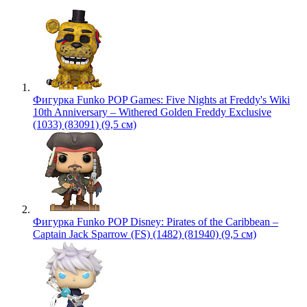
Фигурка Funko POP Games: Five Nights at Freddy's Wiki
10th Anniversary – Withered Golden Freddy Exclusive
(1033) (83091) (9,5 см)
Фигурка Funko POP Disney: Pirates of the Caribbean –
Captain Jack Sparrow (FS) (1482) (81940) (9,5 см)