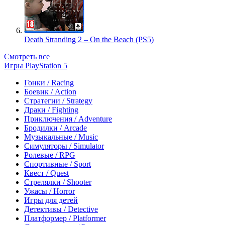
Death Stranding 2 – On the Beach (PS5)
Смотреть все
Игры PlayStation 5
Гонки / Racing
Боевик / Action
Стратегии / Strategy
Драки / Fighting
Приключения / Adventure
Бродилки / Arcade
Музыкальные / Music
Симуляторы / Simulator
Ролевые / RPG
Спортивные / Sport
Квест / Quest
Стрелялки / Shooter
Ужасы / Horror
Игры для детей
Детективы / Detective
Платформер / Platformer