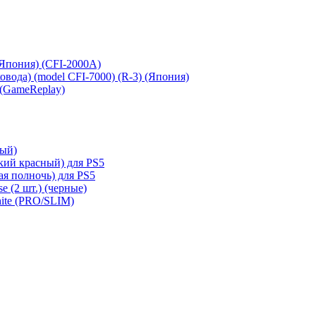
 (Япония) (CFI-2000A)
сковода) (model CFI-7000) (R-3) (Япония)
 (GameReplay)
ный)
кий красный) для PS5
ая полночь) для PS5
e (2 шт.) (черные)
hite (PRO/SLIM)