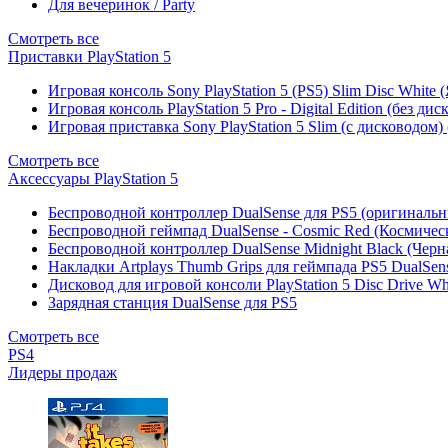
Для вечеринок / Party
Смотреть все
Приставки PlayStation 5
Игровая консоль Sony PlayStation 5 (PS5) Slim Disc White
Игровая консоль PlayStation 5 Pro - Digital Edition (без ди
Игровая приставка Sony PlayStation 5 Slim (с дисководом)
Смотреть все
Аксессуары PlayStation 5
Беспроводной контроллер DualSense для PS5 (оригиналь
Беспроводной геймпад DualSense - Cosmic Red (Космичес
Беспроводной контроллер DualSense Midnight Black (Черн
Накладки Artplays Thumb Grips для геймпада PS5 DualSens
Дисковод для игровой консоли PlayStation 5 Disc Drive W
Зарядная станция DualSense для PS5
Смотреть все
PS4
Лидеры продаж