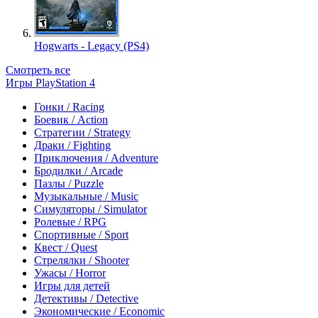
Hogwarts - Legacy (PS4)
Смотреть все
Игры PlayStation 4
Гонки / Racing
Боевик / Action
Стратегии / Strategy
Драки / Fighting
Приключения / Adventure
Бродилки / Arcade
Пазлы / Puzzle
Музыкальные / Music
Симуляторы / Simulator
Ролевые / RPG
Спортивные / Sport
Квест / Quest
Стрелялки / Shooter
Ужасы / Horror
Игры для детей
Детективы / Detective
Экономические / Economic