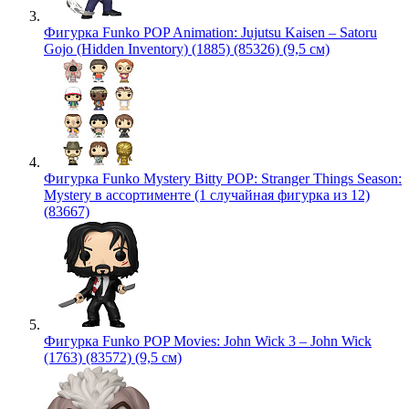
Фигурка Funko POP Animation: Jujutsu Kaisen – Satoru
Gojo (Hidden Inventory) (1885) (85326) (9,5 см)
Фигурка Funko Mystery Bitty POP: Stranger Things Season:
Mystery в ассортименте (1 случайная фигурка из 12)
(83667)
Фигурка Funko POP Movies: John Wick 3 – John Wick
(1763) (83572) (9,5 см)