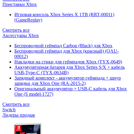
Приставки Xbox
Игровая консоль Xbox Series X 1TB (RRT-00011)
(GameReplay)
Смотреть все
Аксессуары Xbox
Беспроводной геймпад Carbon (Black) для Xbox
Беспроводной геймпад для Xbox (красный) (QAU-
00012)
Накладки на стики для геймпадов Xbox (TYX-0649)
Аккумуляторная батарея для Xbox Series S/X + кабель
USB-Type-C (TYX-0634B)
Зарядный комплект - аккумулятор геймпада + шнур
зарядки для Xbox One (RA-2015-2)
Оригинальный аккумулятор + USB-C кабель для Xbox
One (S model-1727)
Смотреть все
Switch
Лидеры продаж