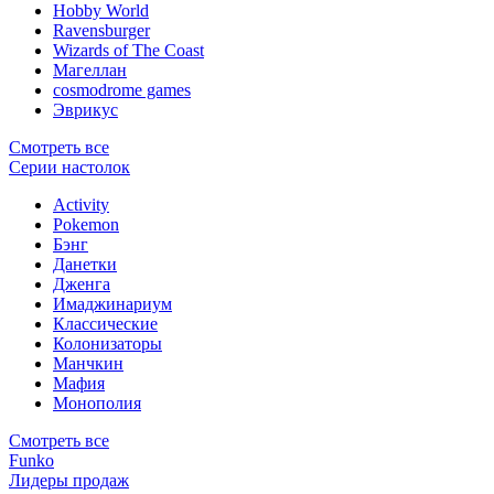
Hobby World
Ravensburger
Wizards of The Coast
Магеллан
сosmodrome games
Эврикус
Смотреть все
Серии настолок
Activity
Pokemon
Бэнг
Данетки
Дженга
Имаджинариум
Классические
Колонизаторы
Манчкин
Мафия
Монополия
Смотреть все
Funko
Лидеры продаж