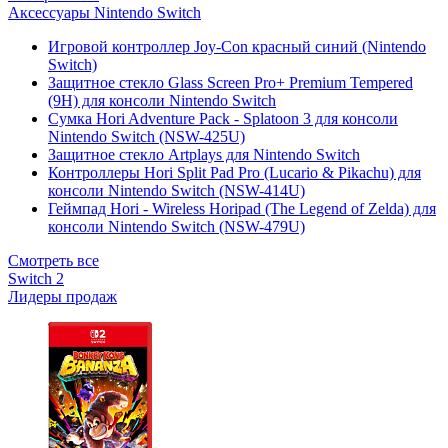
Аксессуары Nintendo Switch
Игровой контроллер Joy-Con красный синий (Nintendo
Switch)
Защитное стекло Glass Screen Pro+ Premium Tempered
(9H) для консоли Nintendo Switch
Сумка Hori Adventure Pack - Splatoon 3 для консоли
Nintendo Switch (NSW-425U)
Защитное стекло Artplays для Nintendo Switch
Контроллеры Hori Split Pad Pro (Lucario & Pikachu) для
консоли Nintendo Switch (NSW-414U)
Геймпад Hori - Wireless Horipad (The Legend of Zelda) для
консоли Nintendo Switch (NSW-479U)
Смотреть все
Switch 2
Лидеры продаж