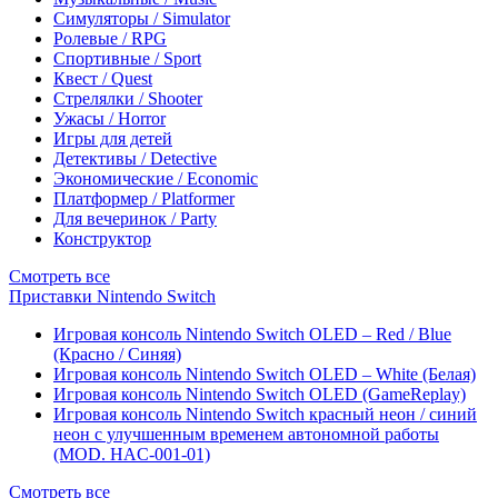
Симуляторы / Simulator
Ролевые / RPG
Спортивные / Sport
Квест / Quest
Стрелялки / Shooter
Ужасы / Horror
Игры для детей
Детективы / Detective
Экономические / Economic
Платформер / Platformer
Для вечеринок / Party
Конструктор
Смотреть все
Приставки Nintendo Switch
Игровая консоль Nintendo Switch OLED – Red / Blue
(Красно / Синяя)
Игровая консоль Nintendo Switch OLED – White (Белая)
Игровая консоль Nintendo Switch OLED (GameReplay)
Игровая консоль Nintendo Switch красный неон / синий
неон с улучшенным временем автономной работы
(MOD. HAC-001-01)
Смотреть все