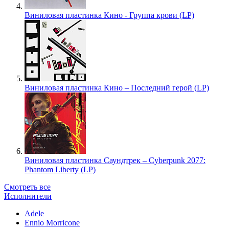
Виниловая пластинка Кино - Группа крови (LP)
Виниловая пластинка Кино – Последний герой (LP)
Виниловая пластинка Саундтрек – Cyberpunk 2077:
Phantom Liberty (LP)
Смотреть все
Исполнители
Adele
Ennio Morricone