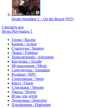
Death Stranding 2 – On the Beach (PS5)
Смотреть все
Игры PlayStation 5
Гонки / Racing
Боевик / Action
Стратегии / Strategy
Драки / Fighting
Приключения / Adventure
Бродилки / Arcade
Музыкальные / Music
Симуляторы / Simulator
Ролевые / RPG
Спортивные / Sport
Квест / Quest
Стрелялки / Shooter
Ужасы / Horror
Игры для детей
Детективы / Detective
Платформер / Platformer