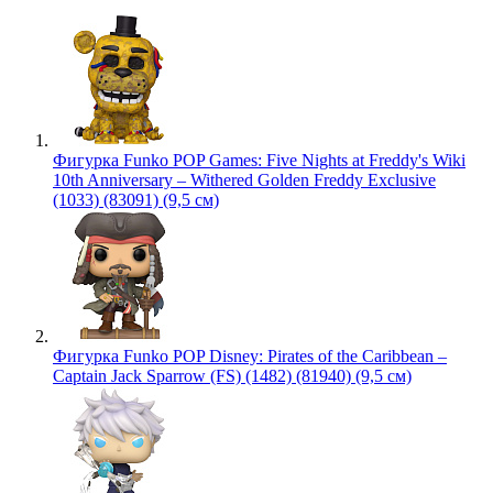
Фигурка Funko POP Games: Five Nights at Freddy's Wiki
10th Anniversary – Withered Golden Freddy Exclusive
(1033) (83091) (9,5 см)
Фигурка Funko POP Disney: Pirates of the Caribbean –
Captain Jack Sparrow (FS) (1482) (81940) (9,5 см)