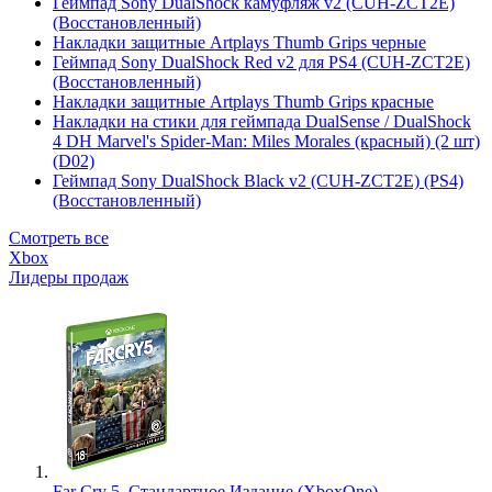
Геймпад Sony DualShock камуфляж v2 (CUH-ZCT2E)
(Восстановленный)
Накладки защитные Artplays Thumb Grips черные
Геймпад Sony DualShock Red v2 для PS4 (CUH-ZCT2E)
(Восстановленный)
Накладки защитные Artplays Thumb Grips красные
Накладки на стики для геймпада DualSense / DualShock
4 DH Marvel's Spider-Man: Miles Morales (красный) (2 шт)
(D02)
Геймпад Sony DualShock Black v2 (CUH-ZCT2E) (PS4)
(Восстановленный)
Смотреть все
Xbox
Лидеры продаж
Far Cry 5. Стандартное Издание (XboxOne)