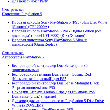
Для вечеринок / Party
Смотреть все
Приставки PlayStation 5
Игровая консоль Sony PlayStation 5 (PS5) Slim Disc White
(Япония) (CFI-2000A)
Игровая консоль PlayStation 5 Pro - Digital Edition (без
дисковода) (model CFI-7000) (R-3) (Япония)
Игровая приставка Sony PlayStation 5 Slim (с
дисководом) (GameReplay)
Смотреть все
Аксессуары PlayStation 5
Беспроводной контроллер DualSense для PS5
(оригинальный)
Беспроводной геймпад DualSense - Cosmic Red
(Космический красный) для PS5
Беспроводной контроллер DualSense Midnight Black
(Черная полночь) для PS5
Накладки Artplays Thumb Grips для геймпада PS5
DualSense (2 шт.) (черные)
Дисковод для игровой консоли PlayStation 5 Disc Drive
White (PRO/SLIM)
Зарядная станция DualSense для PS5