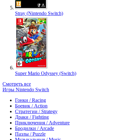
Stray (Nintendo Switch)
Super Mario Odyssey (Switch)
Смотреть все
Игры Nintendo Switch
Гонки / Racing
Боевик / Action
Стратегии / Strategy
Драки / Fighting
Приключения / Adventure
Бродилки / Arcade
Пазлы / Puzzle
Музыкальные / Music