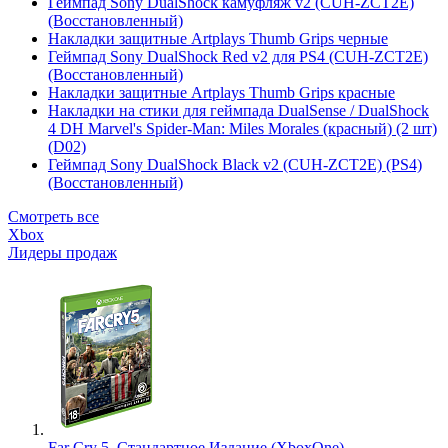
Геймпад Sony DualShock камуфляж v2 (CUH-ZCT2E)
(Восстановленный)
Накладки защитные Artplays Thumb Grips черные
Геймпад Sony DualShock Red v2 для PS4 (CUH-ZCT2E)
(Восстановленный)
Накладки защитные Artplays Thumb Grips красные
Накладки на стики для геймпада DualSense / DualShock
4 DH Marvel's Spider-Man: Miles Morales (красный) (2 шт)
(D02)
Геймпад Sony DualShock Black v2 (CUH-ZCT2E) (PS4)
(Восстановленный)
Смотреть все
Xbox
Лидеры продаж
Far Cry 5. Стандартное Издание (XboxOne)