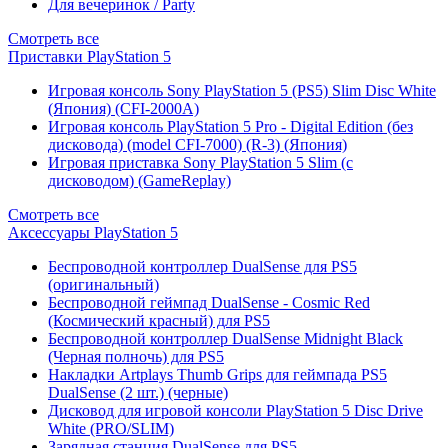
Для вечеринок / Party
Смотреть все
Приставки PlayStation 5
Игровая консоль Sony PlayStation 5 (PS5) Slim Disc White
(Япония) (CFI-2000A)
Игровая консоль PlayStation 5 Pro - Digital Edition (без
дисковода) (model CFI-7000) (R-3) (Япония)
Игровая приставка Sony PlayStation 5 Slim (с
дисководом) (GameReplay)
Смотреть все
Аксессуары PlayStation 5
Беспроводной контроллер DualSense для PS5
(оригинальный)
Беспроводной геймпад DualSense - Cosmic Red
(Космический красный) для PS5
Беспроводной контроллер DualSense Midnight Black
(Черная полночь) для PS5
Накладки Artplays Thumb Grips для геймпада PS5
DualSense (2 шт.) (черные)
Дисковод для игровой консоли PlayStation 5 Disc Drive
White (PRO/SLIM)
Зарядная станция DualSense для PS5