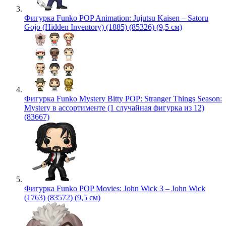
Фигурка Funko POP Animation: Jujutsu Kaisen – Satoru
Gojo (Hidden Inventory) (1885) (85326) (9,5 см)
Фигурка Funko Mystery Bitty POP: Stranger Things Season:
Mystery в ассортименте (1 случайная фигурка из 12)
(83667)
Фигурка Funko POP Movies: John Wick 3 – John Wick
(1763) (83572) (9,5 см)