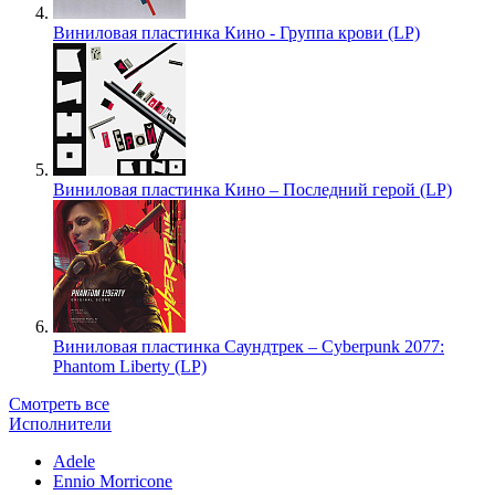
Виниловая пластинка Кино - Группа крови (LP)
Виниловая пластинка Кино – Последний герой (LP)
Виниловая пластинка Саундтрек – Cyberpunk 2077:
Phantom Liberty (LP)
Смотреть все
Исполнители
Adele
Ennio Morricone