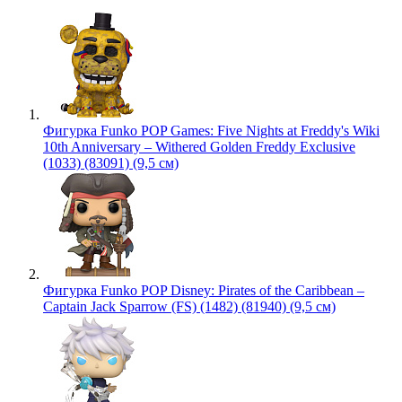
Фигурка Funko POP Games: Five Nights at Freddy's Wiki
10th Anniversary – Withered Golden Freddy Exclusive
(1033) (83091) (9,5 см)
Фигурка Funko POP Disney: Pirates of the Caribbean –
Captain Jack Sparrow (FS) (1482) (81940) (9,5 см)