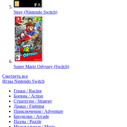
Stray (Nintendo Switch)
Super Mario Odyssey (Switch)
Смотреть все
Игры Nintendo Switch
Гонки / Racing
Боевик / Action
Стратегии / Strategy
Драки / Fighting
Приключения / Adventure
Бродилки / Arcade
Пазлы / Puzzle
Музыкальные / Music