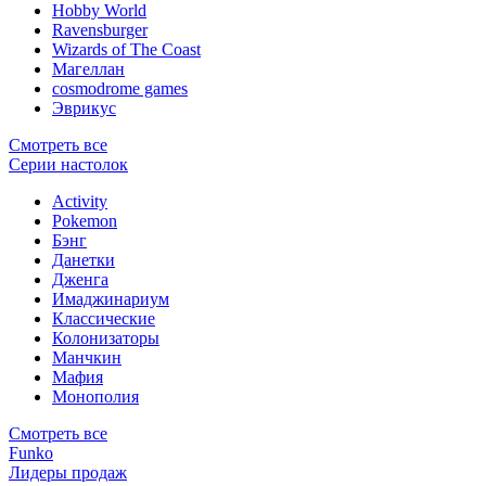
Hobby World
Ravensburger
Wizards of The Coast
Магеллан
сosmodrome games
Эврикус
Смотреть все
Серии настолок
Activity
Pokemon
Бэнг
Данетки
Дженга
Имаджинариум
Классические
Колонизаторы
Манчкин
Мафия
Монополия
Смотреть все
Funko
Лидеры продаж