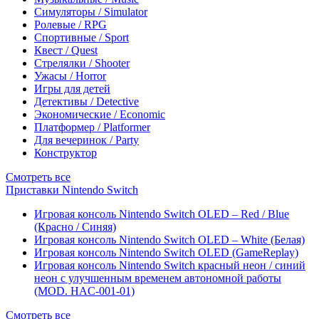
Симуляторы / Simulator
Ролевые / RPG
Спортивные / Sport
Квест / Quest
Стрелялки / Shooter
Ужасы / Horror
Игры для детей
Детективы / Detective
Экономические / Economic
Платформер / Platformer
Для вечеринок / Party
Конструктор
Смотреть все
Приставки Nintendo Switch
Игровая консоль Nintendo Switch OLED – Red / Blue
(Красно / Синяя)
Игровая консоль Nintendo Switch OLED – White (Белая)
Игровая консоль Nintendo Switch OLED (GameReplay)
Игровая консоль Nintendo Switch красный неон / синий
неон с улучшенным временем автономной работы
(MOD. HAC-001-01)
Смотреть все