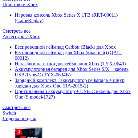
Приставки Xbox
Игровая консоль Xbox Series X 1TB (RRT-00011)
(GameReplay)
Смотреть все
Аксессуары Xbox
Беспроводной геймпад Carbon (Black) для Xbox
Беспроводной геймпад для Xbox (красный) (QAU-
00012)
Накладки на стики для геймпадов Xbox (TYX-0649)
Аккумуляторная батарея для Xbox Series S/X + кабель
USB-Type-C (TYX-0634B)
Зарядный комплект - аккумулятор геймпада + шнур
зарядки для Xbox One (RA-2015-2)
Оригинальный аккумулятор + USB-C кабель для Xbox
One (S model-1727)
Смотреть все
Switch
Лидеры продаж