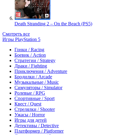
Death Stranding 2 – On the Beach (PS5)
Смотреть все
Игры PlayStation 5
Гонки / Racing
Боевик / Action
Стратегии / Strategy
Драки / Fighting
Приключения / Adventure
Бродилки / Arcade
Музыкальные / Music
Симуляторы / Simulator
Ролевые / RPG
Спортивные / Sport
Квест / Quest
Стрелялки / Shooter
Ужасы / Horror
Игры для детей
Детективы / Detective
Платформер / Platformer