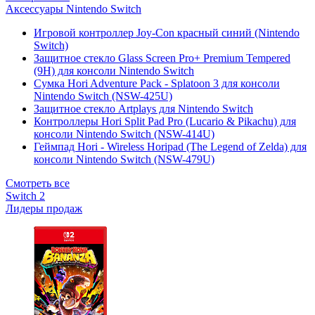
Аксессуары Nintendo Switch
Игровой контроллер Joy-Con красный синий (Nintendo
Switch)
Защитное стекло Glass Screen Pro+ Premium Tempered
(9H) для консоли Nintendo Switch
Сумка Hori Adventure Pack - Splatoon 3 для консоли
Nintendo Switch (NSW-425U)
Защитное стекло Artplays для Nintendo Switch
Контроллеры Hori Split Pad Pro (Lucario & Pikachu) для
консоли Nintendo Switch (NSW-414U)
Геймпад Hori - Wireless Horipad (The Legend of Zelda) для
консоли Nintendo Switch (NSW-479U)
Смотреть все
Switch 2
Лидеры продаж