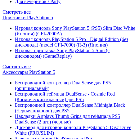
Для вечеринок / Party
Смотреть все
Приставки PlayStation 5
Игровая консоль Sony PlayStation 5 (PS5) Slim Disc White
(Япония) (CFI-2000A)
Игровая консоль PlayStation 5 Pro - Digital Edition (без
дисковода) (model CFI-7000) (R-3) (Япония)
Игровая приставка Sony PlayStation 5 Slim (с
дисководом) (GameReplay)
Смотреть все
Аксессуары PlayStation 5
Беспроводной контроллер DualSense для PS5
(оригинальный)
Беспроводной геймпад DualSense - Cosmic Red
(Космический красный) для PS5
Беспроводной контроллер DualSense Midnight Black
(Черная полночь) для PS5
Накладки Artplays Thumb Grips для геймпада PS5
DualSense (2 шт.) (черные)
Дисковод для игровой консоли PlayStation 5 Disc Drive
White (PRO/SLIM)
Зарядная станция DualSense для PS5