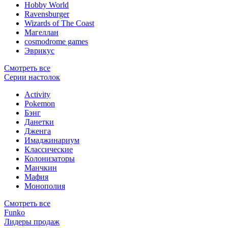
Hobby World
Ravensburger
Wizards of The Coast
Магеллан
сosmodrome games
Эврикус
Смотреть все
Серии настолок
Activity
Pokemon
Бэнг
Данетки
Дженга
Имаджинариум
Классические
Колонизаторы
Манчкин
Мафия
Монополия
Смотреть все
Funko
Лидеры продаж