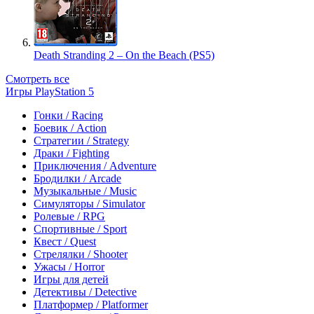
Death Stranding 2 – On the Beach (PS5)
Смотреть все
Игры PlayStation 5
Гонки / Racing
Боевик / Action
Стратегии / Strategy
Драки / Fighting
Приключения / Adventure
Бродилки / Arcade
Музыкальные / Music
Симуляторы / Simulator
Ролевые / RPG
Спортивные / Sport
Квест / Quest
Стрелялки / Shooter
Ужасы / Horror
Игры для детей
Детективы / Detective
Платформер / Platformer