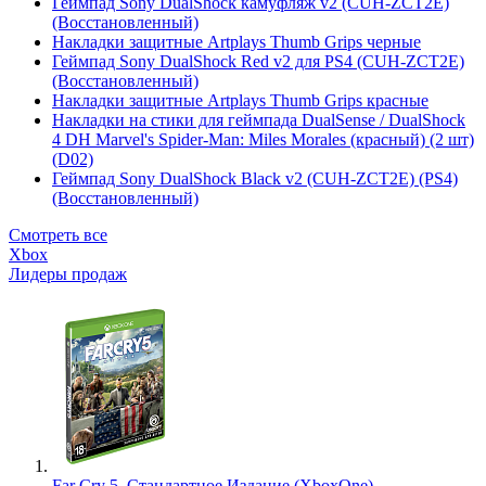
Геймпад Sony DualShock камуфляж v2 (CUH-ZCT2E)
(Восстановленный)
Накладки защитные Artplays Thumb Grips черные
Геймпад Sony DualShock Red v2 для PS4 (CUH-ZCT2E)
(Восстановленный)
Накладки защитные Artplays Thumb Grips красные
Накладки на стики для геймпада DualSense / DualShock
4 DH Marvel's Spider-Man: Miles Morales (красный) (2 шт)
(D02)
Геймпад Sony DualShock Black v2 (CUH-ZCT2E) (PS4)
(Восстановленный)
Смотреть все
Xbox
Лидеры продаж
Far Cry 5. Стандартное Издание (XboxOne)