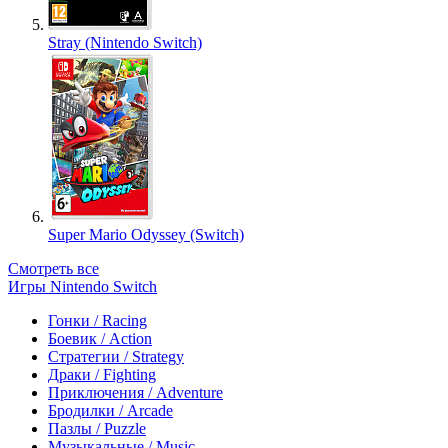
Stray (Nintendo Switch)
Super Mario Odyssey (Switch)
Смотреть все
Игры Nintendo Switch
Гонки / Racing
Боевик / Action
Стратегии / Strategy
Драки / Fighting
Приключения / Adventure
Бродилки / Arcade
Пазлы / Puzzle
Музыкальные / Music