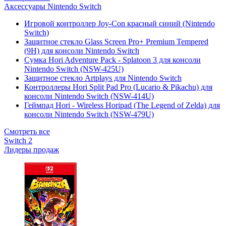
Аксессуары Nintendo Switch
Игровой контроллер Joy-Con красный синий (Nintendo
Switch)
Защитное стекло Glass Screen Pro+ Premium Tempered
(9H) для консоли Nintendo Switch
Сумка Hori Adventure Pack - Splatoon 3 для консоли
Nintendo Switch (NSW-425U)
Защитное стекло Artplays для Nintendo Switch
Контроллеры Hori Split Pad Pro (Lucario & Pikachu) для
консоли Nintendo Switch (NSW-414U)
Геймпад Hori - Wireless Horipad (The Legend of Zelda) для
консоли Nintendo Switch (NSW-479U)
Смотреть все
Switch 2
Лидеры продаж