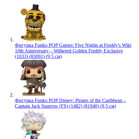
Фигурка Funko POP Games: Five Nights at Freddy's Wiki
10th Anniversary – Withered Golden Freddy Exclusive
(1033) (83091) (9,5 см)
Фигурка Funko POP Disney: Pirates of the Caribbean –
Captain Jack Sparrow (FS) (1482) (81940) (9,5 см)