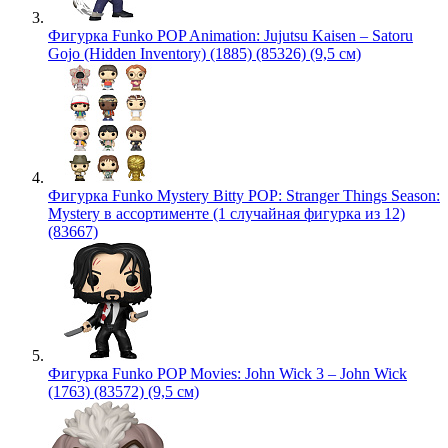
Фигурка Funko POP Animation: Jujutsu Kaisen – Satoru
Gojo (Hidden Inventory) (1885) (85326) (9,5 см)
Фигурка Funko Mystery Bitty POP: Stranger Things Season:
Mystery в ассортименте (1 случайная фигурка из 12)
(83667)
Фигурка Funko POP Movies: John Wick 3 – John Wick
(1763) (83572) (9,5 см)