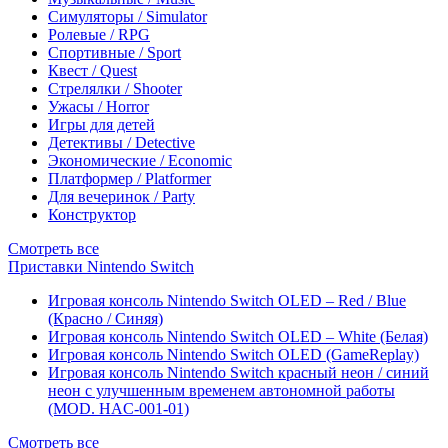
Симуляторы / Simulator
Ролевые / RPG
Спортивные / Sport
Квест / Quest
Стрелялки / Shooter
Ужасы / Horror
Игры для детей
Детективы / Detective
Экономические / Economic
Платформер / Platformer
Для вечеринок / Party
Конструктор
Смотреть все
Приставки Nintendo Switch
Игровая консоль Nintendo Switch OLED – Red / Blue
(Красно / Синяя)
Игровая консоль Nintendo Switch OLED – White (Белая)
Игровая консоль Nintendo Switch OLED (GameReplay)
Игровая консоль Nintendo Switch красный неон / синий
неон с улучшенным временем автономной работы
(MOD. HAC-001-01)
Смотреть все