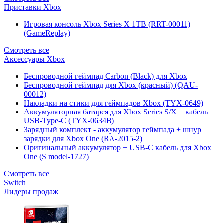
Приставки Xbox
Игровая консоль Xbox Series X 1TB (RRT-00011)
(GameReplay)
Смотреть все
Аксессуары Xbox
Беспроводной геймпад Carbon (Black) для Xbox
Беспроводной геймпад для Xbox (красный) (QAU-
00012)
Накладки на стики для геймпадов Xbox (TYX-0649)
Аккумуляторная батарея для Xbox Series S/X + кабель
USB-Type-C (TYX-0634B)
Зарядный комплект - аккумулятор геймпада + шнур
зарядки для Xbox One (RA-2015-2)
Оригинальный аккумулятор + USB-C кабель для Xbox
One (S model-1727)
Смотреть все
Switch
Лидеры продаж