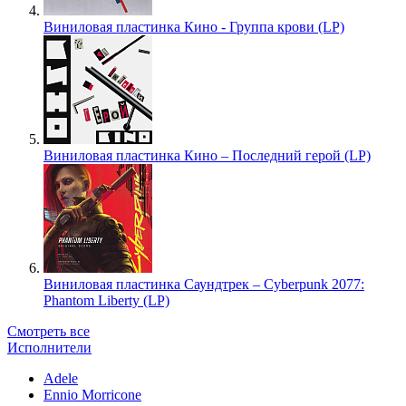
Виниловая пластинка Кино - Группа крови (LP)
Виниловая пластинка Кино – Последний герой (LP)
Виниловая пластинка Саундтрек – Cyberpunk 2077:
Phantom Liberty (LP)
Смотреть все
Исполнители
Adele
Ennio Morricone