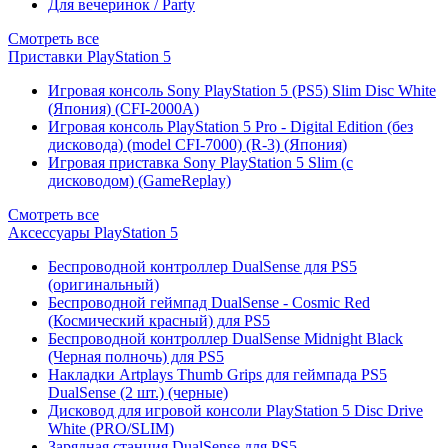
Для вечеринок / Party
Смотреть все
Приставки PlayStation 5
Игровая консоль Sony PlayStation 5 (PS5) Slim Disc White
(Япония) (CFI-2000A)
Игровая консоль PlayStation 5 Pro - Digital Edition (без
дисковода) (model CFI-7000) (R-3) (Япония)
Игровая приставка Sony PlayStation 5 Slim (с
дисководом) (GameReplay)
Смотреть все
Аксессуары PlayStation 5
Беспроводной контроллер DualSense для PS5
(оригинальный)
Беспроводной геймпад DualSense - Cosmic Red
(Космический красный) для PS5
Беспроводной контроллер DualSense Midnight Black
(Черная полночь) для PS5
Накладки Artplays Thumb Grips для геймпада PS5
DualSense (2 шт.) (черные)
Дисковод для игровой консоли PlayStation 5 Disc Drive
White (PRO/SLIM)
Зарядная станция DualSense для PS5