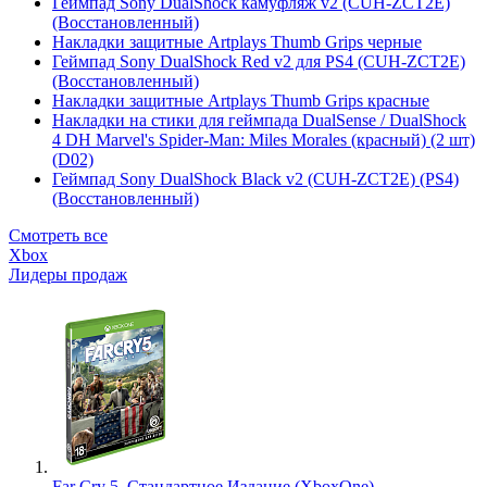
Геймпад Sony DualShock камуфляж v2 (CUH-ZCT2E)
(Восстановленный)
Накладки защитные Artplays Thumb Grips черные
Геймпад Sony DualShock Red v2 для PS4 (CUH-ZCT2E)
(Восстановленный)
Накладки защитные Artplays Thumb Grips красные
Накладки на стики для геймпада DualSense / DualShock
4 DH Marvel's Spider-Man: Miles Morales (красный) (2 шт)
(D02)
Геймпад Sony DualShock Black v2 (CUH-ZCT2E) (PS4)
(Восстановленный)
Смотреть все
Xbox
Лидеры продаж
Far Cry 5. Стандартное Издание (XboxOne)