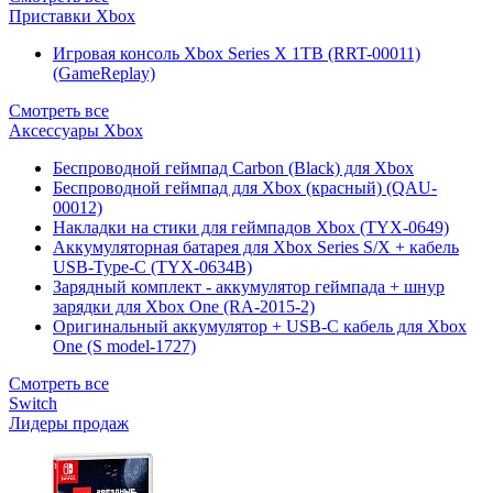
Приставки Xbox
Игровая консоль Xbox Series X 1TB (RRT-00011)
(GameReplay)
Смотреть все
Аксессуары Xbox
Беспроводной геймпад Carbon (Black) для Xbox
Беспроводной геймпад для Xbox (красный) (QAU-
00012)
Накладки на стики для геймпадов Xbox (TYX-0649)
Аккумуляторная батарея для Xbox Series S/X + кабель
USB-Type-C (TYX-0634B)
Зарядный комплект - аккумулятор геймпада + шнур
зарядки для Xbox One (RA-2015-2)
Оригинальный аккумулятор + USB-C кабель для Xbox
One (S model-1727)
Смотреть все
Switch
Лидеры продаж