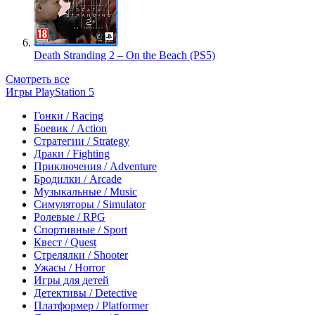
Death Stranding 2 – On the Beach (PS5)
Смотреть все
Игры PlayStation 5
Гонки / Racing
Боевик / Action
Стратегии / Strategy
Драки / Fighting
Приключения / Adventure
Бродилки / Arcade
Музыкальные / Music
Симуляторы / Simulator
Ролевые / RPG
Спортивные / Sport
Квест / Quest
Стрелялки / Shooter
Ужасы / Horror
Игры для детей
Детективы / Detective
Платформер / Platformer