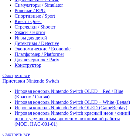
Симуляторы / Simulator
Ролевые / RPG
Спортивные / Sport
Квест / Quest
Стрелялки / Shooter
Ужасы / Horror
Игры для детей
Детективы / Detective
Экономические / Economic
Платформер / Platformer
Для вечеринок / Party
Конструктор
Смотреть все
Приставки Nintendo Switch
Игровая консоль Nintendo Switch OLED – Red / Blue
(Красно / Синяя)
Игровая консоль Nintendo Switch OLED – White (Белая)
Игровая консоль Nintendo Switch OLED (GameReplay)
Игровая консоль Nintendo Switch красный неон / синий
неон с улучшенным временем автономной работы
(MOD. HAC-001-01)
Смотреть все