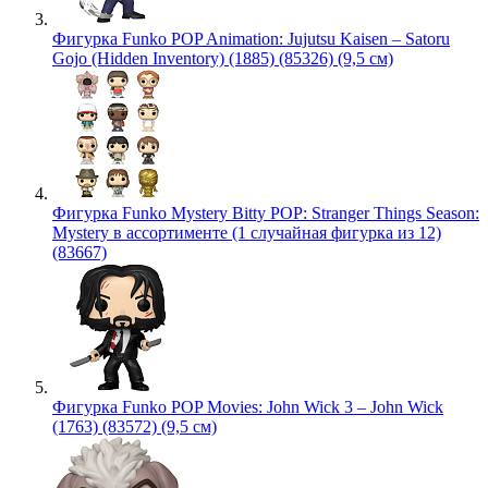
Фигурка Funko POP Animation: Jujutsu Kaisen – Satoru
Gojo (Hidden Inventory) (1885) (85326) (9,5 см)
Фигурка Funko Mystery Bitty POP: Stranger Things Season:
Mystery в ассортименте (1 случайная фигурка из 12)
(83667)
Фигурка Funko POP Movies: John Wick 3 – John Wick
(1763) (83572) (9,5 см)