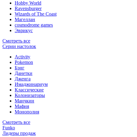
Hobby World
Ravensburger
Wizards of The Coast
Магеллан
сosmodrome games
Эврикус
Смотреть все
Серии настолок
Activity
Pokemon
Бэнг
Данетки
Дженга
Имаджинариум
Классические
Колонизаторы
Манчкин
Мафия
Монополия
Смотреть все
Funko
Лидеры продаж