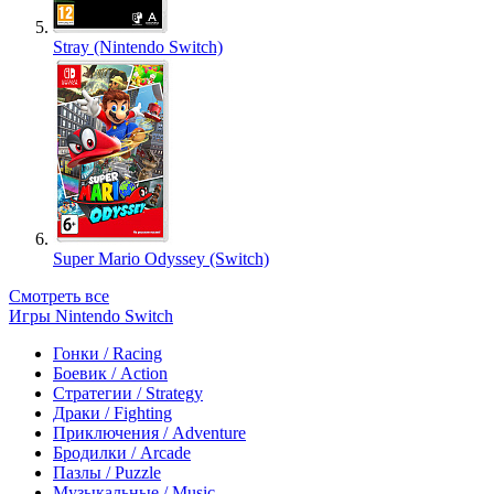
Stray (Nintendo Switch)
Super Mario Odyssey (Switch)
Смотреть все
Игры Nintendo Switch
Гонки / Racing
Боевик / Action
Стратегии / Strategy
Драки / Fighting
Приключения / Adventure
Бродилки / Arcade
Пазлы / Puzzle
Музыкальные / Music