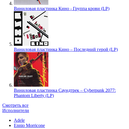
Виниловая пластинка Кино - Группа крови (LP)
Виниловая пластинка Кино – Последний герой (LP)
Виниловая пластинка Саундтрек – Cyberpunk 2077:
Phantom Liberty (LP)
Смотреть все
Исполнители
Adele
Ennio Morricone