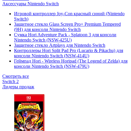
Аксессуары Nintendo Switch
Игровой контроллер Joy-Con красный синий (Nintendo
Switch)
Защитное стекло Glass Screen Pro+ Premium Tempered
(9H) для консоли Nintendo Switch
Сумка Hori Adventure Pack - Splatoon 3 для консоли
Nintendo Switch (NSW-425U)
Защитное стекло Artplays для Nintendo Switch
Контроллеры Hori Split Pad Pro (Lucario & Pikachu) для
консоли Nintendo Switch (NSW-414U)
Геймпад Hori - Wireless Horipad (The Legend of Zelda) для
консоли Nintendo Switch (NSW-479U)
Смотреть все
Switch 2
Лидеры продаж