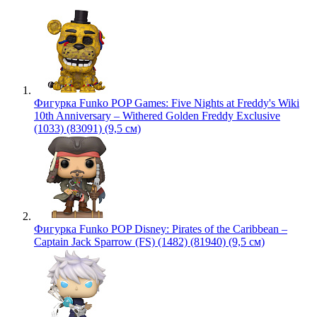
Фигурка Funko POP Games: Five Nights at Freddy's Wiki
10th Anniversary – Withered Golden Freddy Exclusive
(1033) (83091) (9,5 см)
Фигурка Funko POP Disney: Pirates of the Caribbean –
Captain Jack Sparrow (FS) (1482) (81940) (9,5 см)