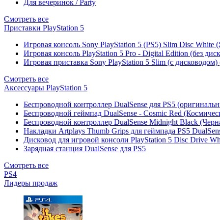
Для вечеринок / Party
Смотреть все
Приставки PlayStation 5
Игровая консоль Sony PlayStation 5 (PS5) Slim Disc White
Игровая консоль PlayStation 5 Pro - Digital Edition (без ди
Игровая приставка Sony PlayStation 5 Slim (с дисководом)
Смотреть все
Аксессуары PlayStation 5
Беспроводной контроллер DualSense для PS5 (оригиналь
Беспроводной геймпад DualSense - Cosmic Red (Космичес
Беспроводной контроллер DualSense Midnight Black (Черн
Накладки Artplays Thumb Grips для геймпада PS5 DualSens
Дисковод для игровой консоли PlayStation 5 Disc Drive W
Зарядная станция DualSense для PS5
Смотреть все
PS4
Лидеры продаж