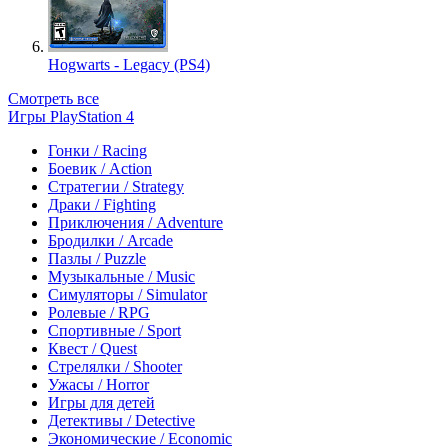
Hogwarts - Legacy (PS4)
Смотреть все
Игры PlayStation 4
Гонки / Racing
Боевик / Action
Стратегии / Strategy
Драки / Fighting
Приключения / Adventure
Бродилки / Arcade
Пазлы / Puzzle
Музыкальные / Music
Симуляторы / Simulator
Ролевые / RPG
Спортивные / Sport
Квест / Quest
Стрелялки / Shooter
Ужасы / Horror
Игры для детей
Детективы / Detective
Экономические / Economic