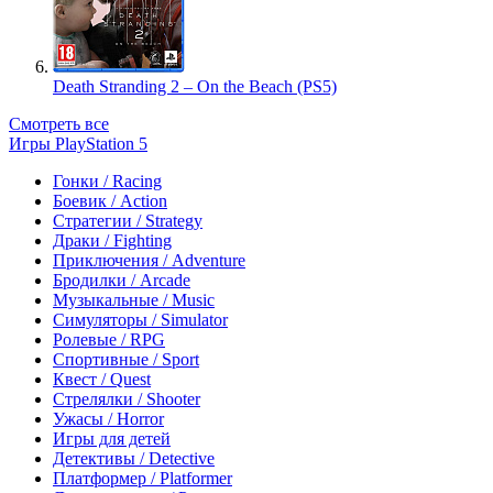
Death Stranding 2 – On the Beach (PS5)
Смотреть все
Игры PlayStation 5
Гонки / Racing
Боевик / Action
Стратегии / Strategy
Драки / Fighting
Приключения / Adventure
Бродилки / Arcade
Музыкальные / Music
Симуляторы / Simulator
Ролевые / RPG
Спортивные / Sport
Квест / Quest
Стрелялки / Shooter
Ужасы / Horror
Игры для детей
Детективы / Detective
Платформер / Platformer