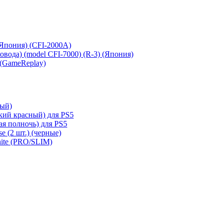
 (Япония) (CFI-2000A)
сковода) (model CFI-7000) (R-3) (Япония)
 (GameReplay)
ный)
кий красный) для PS5
ая полночь) для PS5
e (2 шт.) (черные)
hite (PRO/SLIM)