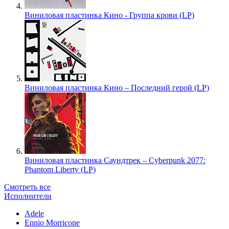
Виниловая пластинка Кино - Группа крови (LP)
Виниловая пластинка Кино – Последний герой (LP)
Виниловая пластинка Саундтрек – Cyberpunk 2077:
Phantom Liberty (LP)
Смотреть все
Исполнители
Adele
Ennio Morricone