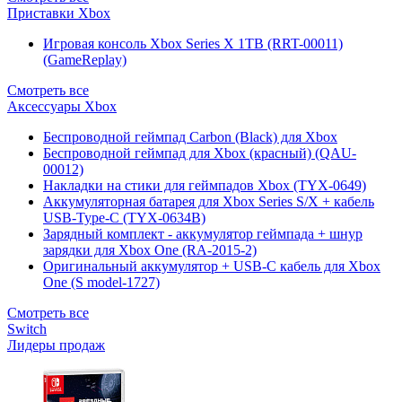
Приставки Xbox
Игровая консоль Xbox Series X 1TB (RRT-00011)
(GameReplay)
Смотреть все
Аксессуары Xbox
Беспроводной геймпад Carbon (Black) для Xbox
Беспроводной геймпад для Xbox (красный) (QAU-
00012)
Накладки на стики для геймпадов Xbox (TYX-0649)
Аккумуляторная батарея для Xbox Series S/X + кабель
USB-Type-C (TYX-0634B)
Зарядный комплект - аккумулятор геймпада + шнур
зарядки для Xbox One (RA-2015-2)
Оригинальный аккумулятор + USB-C кабель для Xbox
One (S model-1727)
Смотреть все
Switch
Лидеры продаж