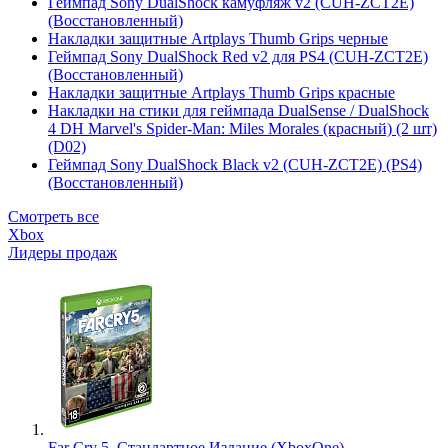
Геймпад Sony DualShock камуфляж v2 (CUH-ZCT2E)
(Восстановленный)
Накладки защитные Artplays Thumb Grips черные
Геймпад Sony DualShock Red v2 для PS4 (CUH-ZCT2E)
(Восстановленный)
Накладки защитные Artplays Thumb Grips красные
Накладки на стики для геймпада DualSense / DualShock
4 DH Marvel's Spider-Man: Miles Morales (красный) (2 шт)
(D02)
Геймпад Sony DualShock Black v2 (CUH-ZCT2E) (PS4)
(Восстановленный)
Смотреть все
Xbox
Лидеры продаж
Far Cry 5. Стандартное Издание (XboxOne)