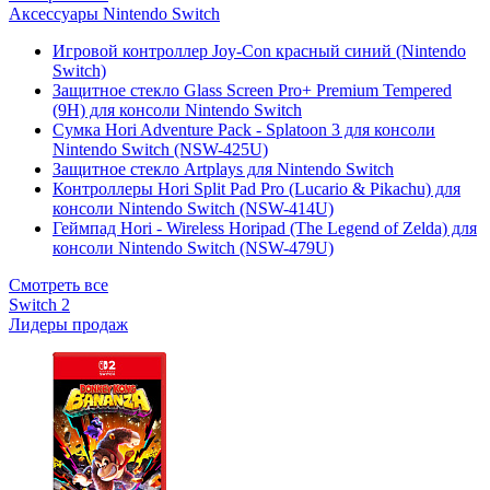
Аксессуары Nintendo Switch
Игровой контроллер Joy-Con красный синий (Nintendo
Switch)
Защитное стекло Glass Screen Pro+ Premium Tempered
(9H) для консоли Nintendo Switch
Сумка Hori Adventure Pack - Splatoon 3 для консоли
Nintendo Switch (NSW-425U)
Защитное стекло Artplays для Nintendo Switch
Контроллеры Hori Split Pad Pro (Lucario & Pikachu) для
консоли Nintendo Switch (NSW-414U)
Геймпад Hori - Wireless Horipad (The Legend of Zelda) для
консоли Nintendo Switch (NSW-479U)
Смотреть все
Switch 2
Лидеры продаж