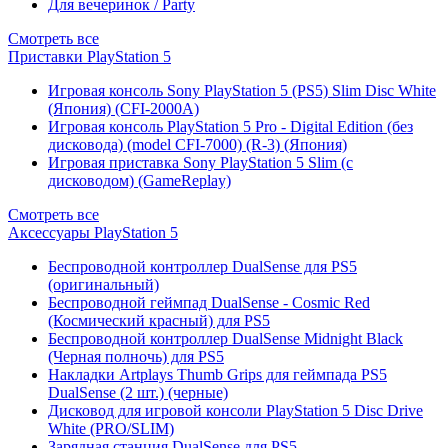
Для вечеринок / Party
Смотреть все
Приставки PlayStation 5
Игровая консоль Sony PlayStation 5 (PS5) Slim Disc White
(Япония) (CFI-2000A)
Игровая консоль PlayStation 5 Pro - Digital Edition (без
дисковода) (model CFI-7000) (R-3) (Япония)
Игровая приставка Sony PlayStation 5 Slim (с
дисководом) (GameReplay)
Смотреть все
Аксессуары PlayStation 5
Беспроводной контроллер DualSense для PS5
(оригинальный)
Беспроводной геймпад DualSense - Cosmic Red
(Космический красный) для PS5
Беспроводной контроллер DualSense Midnight Black
(Черная полночь) для PS5
Накладки Artplays Thumb Grips для геймпада PS5
DualSense (2 шт.) (черные)
Дисковод для игровой консоли PlayStation 5 Disc Drive
White (PRO/SLIM)
Зарядная станция DualSense для PS5