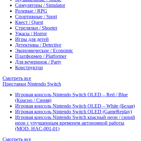
Симуляторы / Simulator
Ролевые / RPG
Спортивные / Sport
Квест / Quest
Стрелялки / Shooter
Ужасы / Horror
Игры для детей
Детективы / Detective
Экономические / Economic
Платформер / Platformer
Для вечеринок / Party
Конструктор
Смотреть все
Приставки Nintendo Switch
Игровая консоль Nintendo Switch OLED – Red / Blue
(Красно / Синяя)
Игровая консоль Nintendo Switch OLED – White (Белая)
Игровая консоль Nintendo Switch OLED (GameReplay)
Игровая консоль Nintendo Switch красный неон / синий
неон с улучшенным временем автономной работы
(MOD. HAC-001-01)
Смотреть все