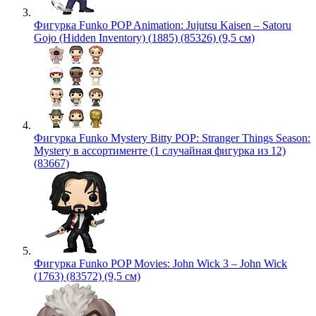
Фигурка Funko POP Animation: Jujutsu Kaisen – Satoru
Gojo (Hidden Inventory) (1885) (85326) (9,5 см)
Фигурка Funko Mystery Bitty POP: Stranger Things Season:
Mystery в ассортименте (1 случайная фигурка из 12)
(83667)
Фигурка Funko POP Movies: John Wick 3 – John Wick
(1763) (83572) (9,5 см)