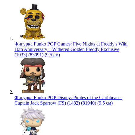
Фигурка Funko POP Games: Five Nights at Freddy's Wiki
10th Anniversary – Withered Golden Freddy Exclusive
(1033) (83091) (9,5 см)
Фигурка Funko POP Disney: Pirates of the Caribbean –
Captain Jack Sparrow (FS) (1482) (81940) (9,5 см)