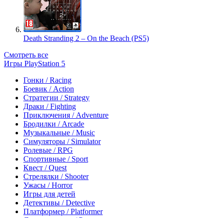
Death Stranding 2 – On the Beach (PS5)
Смотреть все
Игры PlayStation 5
Гонки / Racing
Боевик / Action
Стратегии / Strategy
Драки / Fighting
Приключения / Adventure
Бродилки / Arcade
Музыкальные / Music
Симуляторы / Simulator
Ролевые / RPG
Спортивные / Sport
Квест / Quest
Стрелялки / Shooter
Ужасы / Horror
Игры для детей
Детективы / Detective
Платформер / Platformer