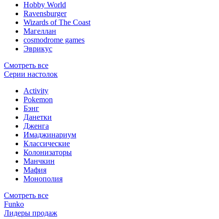
Hobby World
Ravensburger
Wizards of The Coast
Магеллан
сosmodrome games
Эврикус
Смотреть все
Серии настолок
Activity
Pokemon
Бэнг
Данетки
Дженга
Имаджинариум
Классические
Колонизаторы
Манчкин
Мафия
Монополия
Смотреть все
Funko
Лидеры продаж