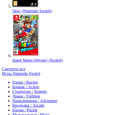
Stray (Nintendo Switch)
Super Mario Odyssey (Switch)
Смотреть все
Игры Nintendo Switch
Гонки / Racing
Боевик / Action
Стратегии / Strategy
Драки / Fighting
Приключения / Adventure
Бродилки / Arcade
Пазлы / Puzzle
Музыкальные / Music