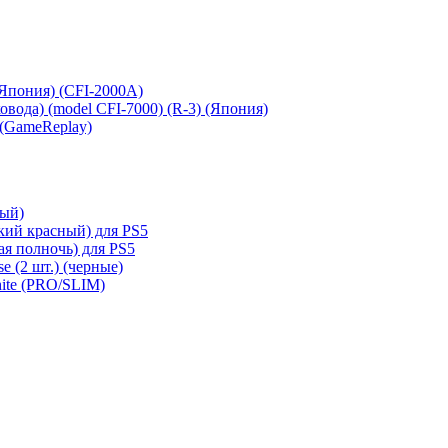
 (Япония) (CFI-2000A)
сковода) (model CFI-7000) (R-3) (Япония)
 (GameReplay)
ный)
кий красный) для PS5
ая полночь) для PS5
e (2 шт.) (черные)
hite (PRO/SLIM)