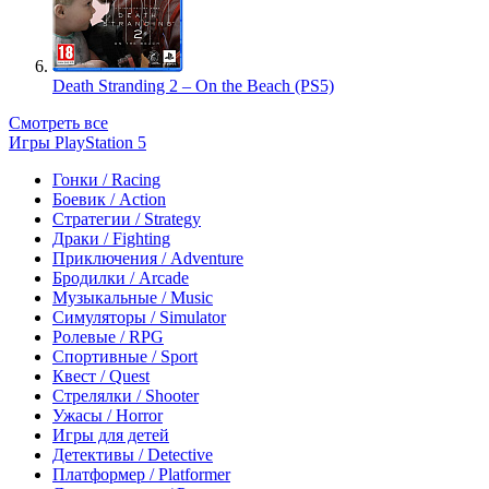
Death Stranding 2 – On the Beach (PS5)
Смотреть все
Игры PlayStation 5
Гонки / Racing
Боевик / Action
Стратегии / Strategy
Драки / Fighting
Приключения / Adventure
Бродилки / Arcade
Музыкальные / Music
Симуляторы / Simulator
Ролевые / RPG
Спортивные / Sport
Квест / Quest
Стрелялки / Shooter
Ужасы / Horror
Игры для детей
Детективы / Detective
Платформер / Platformer