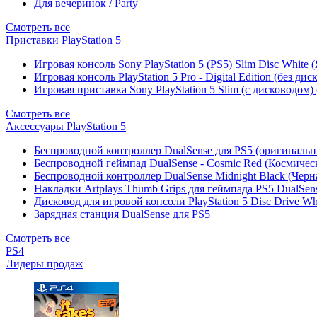
Для вечеринок / Party
Смотреть все
Приставки PlayStation 5
Игровая консоль Sony PlayStation 5 (PS5) Slim Disc White
Игровая консоль PlayStation 5 Pro - Digital Edition (без ди
Игровая приставка Sony PlayStation 5 Slim (с дисководом)
Смотреть все
Аксессуары PlayStation 5
Беспроводной контроллер DualSense для PS5 (оригиналь
Беспроводной геймпад DualSense - Cosmic Red (Космичес
Беспроводной контроллер DualSense Midnight Black (Черн
Накладки Artplays Thumb Grips для геймпада PS5 DualSens
Дисковод для игровой консоли PlayStation 5 Disc Drive W
Зарядная станция DualSense для PS5
Смотреть все
PS4
Лидеры продаж