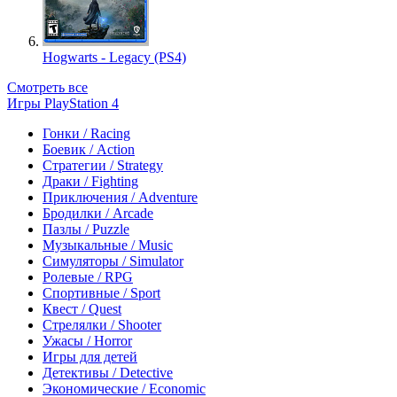
Hogwarts - Legacy (PS4)
Смотреть все
Игры PlayStation 4
Гонки / Racing
Боевик / Action
Стратегии / Strategy
Драки / Fighting
Приключения / Adventure
Бродилки / Arcade
Пазлы / Puzzle
Музыкальные / Music
Симуляторы / Simulator
Ролевые / RPG
Спортивные / Sport
Квест / Quest
Стрелялки / Shooter
Ужасы / Horror
Игры для детей
Детективы / Detective
Экономические / Economic