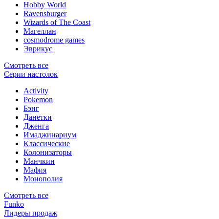
Hobby World
Ravensburger
Wizards of The Coast
Магеллан
сosmodrome games
Эврикус
Смотреть все
Серии настолок
Activity
Pokemon
Бэнг
Данетки
Дженга
Имаджинариум
Классические
Колонизаторы
Манчкин
Мафия
Монополия
Смотреть все
Funko
Лидеры продаж