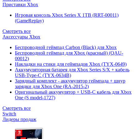
Приставки Xbox
Игровая консоль Xbox Series X 1TB (RRT-00011)
(GameReplay)
Смотреть все
Аксессуары Xbox
Беспроводной геймпад Carbon (Black) для Xbox
Беспроводной геймпад для Xbox (красный) (QAU-
00012)
Накладки на стики для геймпадов Xbox (TYX-0649)
Аккумуляторная батарея для Xbox Series S/X + кабель
USB-Type-C (TYX-0634B)
Зарядный комплект - аккумулятор геймпада + шнур
зарядки для Xbox One (RA-2015-2)
Оригинальный аккумулятор + USB-C кабель для Xbox
One (S model-1727)
Смотреть все
Switch
Лидеры продаж