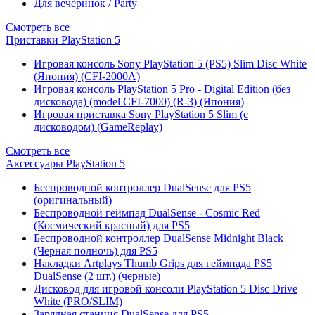
Для вечеринок / Party
Смотреть все
Приставки PlayStation 5
Игровая консоль Sony PlayStation 5 (PS5) Slim Disc White
(Япония) (CFI-2000A)
Игровая консоль PlayStation 5 Pro - Digital Edition (без
дисковода) (model CFI-7000) (R-3) (Япония)
Игровая приставка Sony PlayStation 5 Slim (с
дисководом) (GameReplay)
Смотреть все
Аксессуары PlayStation 5
Беспроводной контроллер DualSense для PS5
(оригинальный)
Беспроводной геймпад DualSense - Cosmic Red
(Космический красный) для PS5
Беспроводной контроллер DualSense Midnight Black
(Черная полночь) для PS5
Накладки Artplays Thumb Grips для геймпада PS5
DualSense (2 шт.) (черные)
Дисковод для игровой консоли PlayStation 5 Disc Drive
White (PRO/SLIM)
Зарядная станция DualSense для PS5