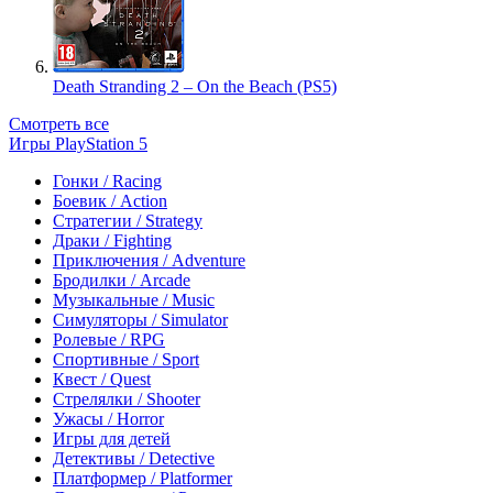
Death Stranding 2 – On the Beach (PS5)
Смотреть все
Игры PlayStation 5
Гонки / Racing
Боевик / Action
Стратегии / Strategy
Драки / Fighting
Приключения / Adventure
Бродилки / Arcade
Музыкальные / Music
Симуляторы / Simulator
Ролевые / RPG
Спортивные / Sport
Квест / Quest
Стрелялки / Shooter
Ужасы / Horror
Игры для детей
Детективы / Detective
Платформер / Platformer