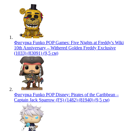
Фигурка Funko POP Games: Five Nights at Freddy's Wiki
10th Anniversary – Withered Golden Freddy Exclusive
(1033) (83091) (9,5 см)
Фигурка Funko POP Disney: Pirates of the Caribbean –
Captain Jack Sparrow (FS) (1482) (81940) (9,5 см)