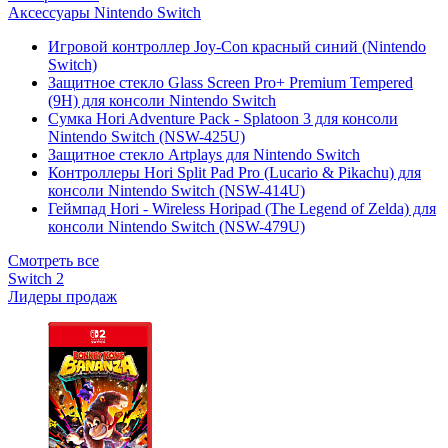
Аксессуары Nintendo Switch
Игровой контроллер Joy-Con красный синий (Nintendo
Switch)
Защитное стекло Glass Screen Pro+ Premium Tempered
(9H) для консоли Nintendo Switch
Сумка Hori Adventure Pack - Splatoon 3 для консоли
Nintendo Switch (NSW-425U)
Защитное стекло Artplays для Nintendo Switch
Контроллеры Hori Split Pad Pro (Lucario & Pikachu) для
консоли Nintendo Switch (NSW-414U)
Геймпад Hori - Wireless Horipad (The Legend of Zelda) для
консоли Nintendo Switch (NSW-479U)
Смотреть все
Switch 2
Лидеры продаж