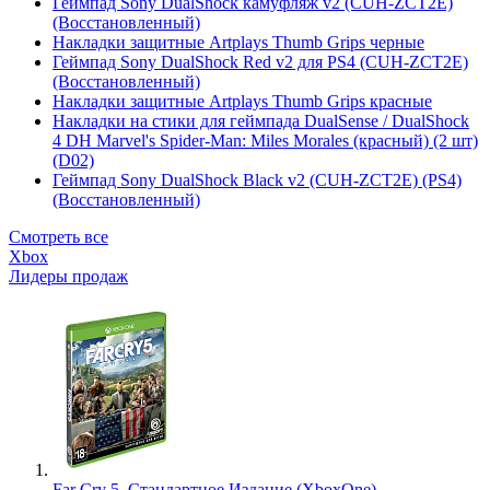
Геймпад Sony DualShock камуфляж v2 (CUH-ZCT2E)
(Восстановленный)
Накладки защитные Artplays Thumb Grips черные
Геймпад Sony DualShock Red v2 для PS4 (CUH-ZCT2E)
(Восстановленный)
Накладки защитные Artplays Thumb Grips красные
Накладки на стики для геймпада DualSense / DualShock
4 DH Marvel's Spider-Man: Miles Morales (красный) (2 шт)
(D02)
Геймпад Sony DualShock Black v2 (CUH-ZCT2E) (PS4)
(Восстановленный)
Смотреть все
Xbox
Лидеры продаж
Far Cry 5. Стандартное Издание (XboxOne)