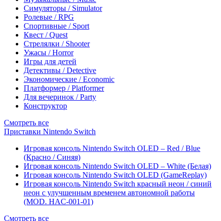
Симуляторы / Simulator
Ролевые / RPG
Спортивные / Sport
Квест / Quest
Стрелялки / Shooter
Ужасы / Horror
Игры для детей
Детективы / Detective
Экономические / Economic
Платформер / Platformer
Для вечеринок / Party
Конструктор
Смотреть все
Приставки Nintendo Switch
Игровая консоль Nintendo Switch OLED – Red / Blue
(Красно / Синяя)
Игровая консоль Nintendo Switch OLED – White (Белая)
Игровая консоль Nintendo Switch OLED (GameReplay)
Игровая консоль Nintendo Switch красный неон / синий
неон с улучшенным временем автономной работы
(MOD. HAC-001-01)
Смотреть все