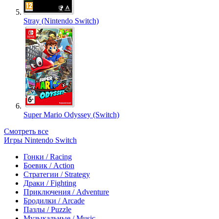
Stray (Nintendo Switch)
Super Mario Odyssey (Switch)
Смотреть все
Игры Nintendo Switch
Гонки / Racing
Боевик / Action
Стратегии / Strategy
Драки / Fighting
Приключения / Adventure
Бродилки / Arcade
Пазлы / Puzzle
Музыкальные / Music