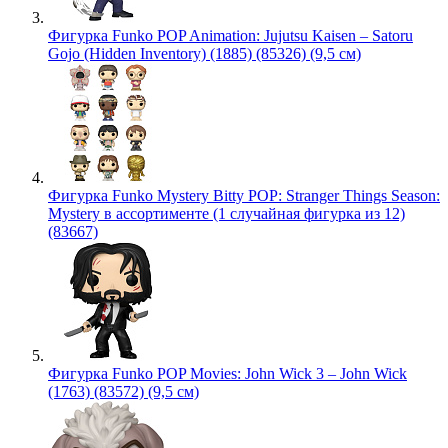
Фигурка Funko POP Animation: Jujutsu Kaisen – Satoru
Gojo (Hidden Inventory) (1885) (85326) (9,5 см)
Фигурка Funko Mystery Bitty POP: Stranger Things Season:
Mystery в ассортименте (1 случайная фигурка из 12)
(83667)
Фигурка Funko POP Movies: John Wick 3 – John Wick
(1763) (83572) (9,5 см)