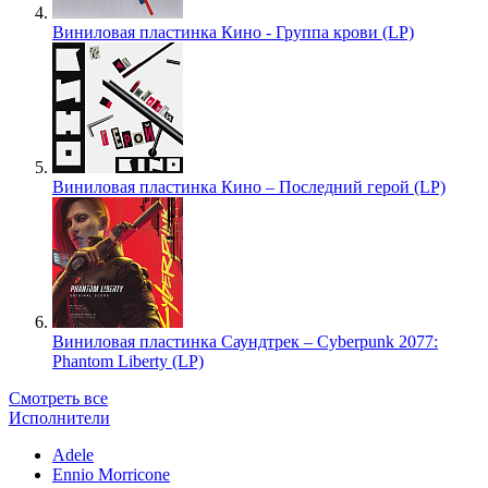
Виниловая пластинка Кино - Группа крови (LP)
Виниловая пластинка Кино – Последний герой (LP)
Виниловая пластинка Саундтрек – Cyberpunk 2077:
Phantom Liberty (LP)
Смотреть все
Исполнители
Adele
Ennio Morricone