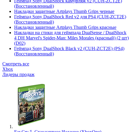
Геймпад Sony DualShock камуфляж v2 (CUH-ZCT2E)
(Восстановленный)
Накладки защитные Artplays Thumb Grips черные
Геймпад Sony DualShock Red v2 для PS4 (CUH-ZCT2E)
(Восстановленный)
Накладки защитные Artplays Thumb Grips красные
Накладки на стики для геймпада DualSense / DualShock
4 DH Marvel's Spider-Man: Miles Morales (красный) (2 шт)
(D02)
Геймпад Sony DualShock Black v2 (CUH-ZCT2E) (PS4)
(Восстановленный)
Смотреть все
Xbox
Лидеры продаж
Far Cry 5. Стандартное Издание (XboxOne)