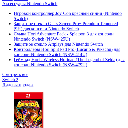
Аксессуары Nintendo Switch
Игровой контроллер Joy-Con красный синий (Nintendo
Switch)
Защитное стекло Glass Screen Pro+ Premium Tempered
(9H) для консоли Nintendo Switch
Сумка Hori Adventure Pack - Splatoon 3 для консоли
Nintendo Switch (NSW-425U)
Защитное стекло Artplays для Nintendo Switch
Контроллеры Hori Split Pad Pro (Lucario & Pikachu) для
консоли Nintendo Switch (NSW-414U)
Геймпад Hori - Wireless Horipad (The Legend of Zelda) для
консоли Nintendo Switch (NSW-479U)
Смотреть все
Switch 2
Лидеры продаж