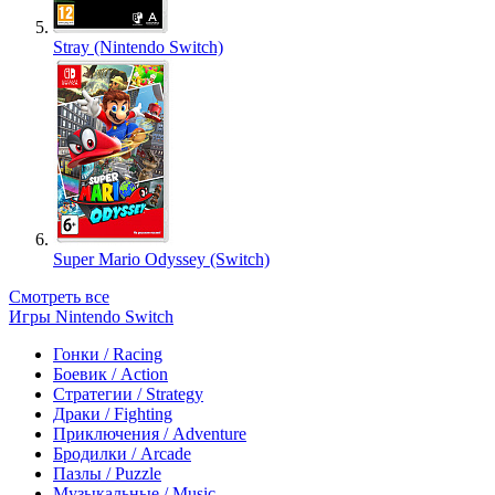
Stray (Nintendo Switch)
Super Mario Odyssey (Switch)
Смотреть все
Игры Nintendo Switch
Гонки / Racing
Боевик / Action
Стратегии / Strategy
Драки / Fighting
Приключения / Adventure
Бродилки / Arcade
Пазлы / Puzzle
Музыкальные / Music