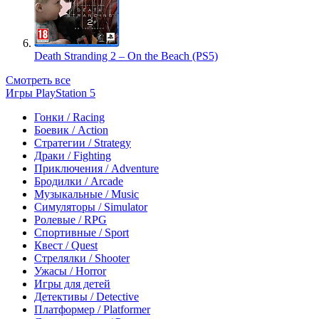
Death Stranding 2 – On the Beach (PS5)
Смотреть все
Игры PlayStation 5
Гонки / Racing
Боевик / Action
Стратегии / Strategy
Драки / Fighting
Приключения / Adventure
Бродилки / Arcade
Музыкальные / Music
Симуляторы / Simulator
Ролевые / RPG
Спортивные / Sport
Квест / Quest
Стрелялки / Shooter
Ужасы / Horror
Игры для детей
Детективы / Detective
Платформер / Platformer