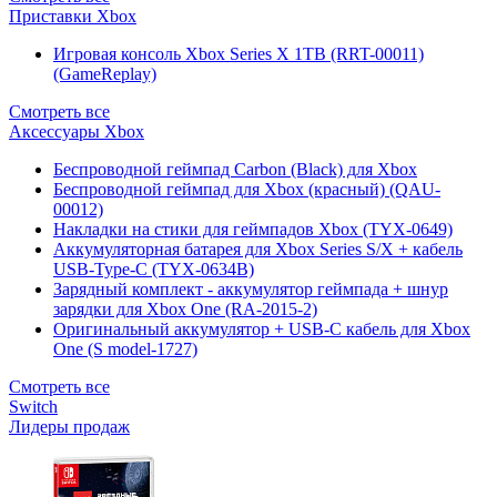
Приставки Xbox
Игровая консоль Xbox Series X 1TB (RRT-00011)
(GameReplay)
Смотреть все
Аксессуары Xbox
Беспроводной геймпад Carbon (Black) для Xbox
Беспроводной геймпад для Xbox (красный) (QAU-
00012)
Накладки на стики для геймпадов Xbox (TYX-0649)
Аккумуляторная батарея для Xbox Series S/X + кабель
USB-Type-C (TYX-0634B)
Зарядный комплект - аккумулятор геймпада + шнур
зарядки для Xbox One (RA-2015-2)
Оригинальный аккумулятор + USB-C кабель для Xbox
One (S model-1727)
Смотреть все
Switch
Лидеры продаж