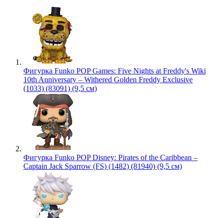
Фигурка Funko POP Games: Five Nights at Freddy's Wiki
10th Anniversary – Withered Golden Freddy Exclusive
(1033) (83091) (9,5 см)
Фигурка Funko POP Disney: Pirates of the Caribbean –
Captain Jack Sparrow (FS) (1482) (81940) (9,5 см)