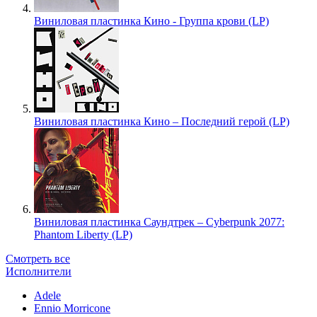
Виниловая пластинка Кино - Группа крови (LP)
Виниловая пластинка Кино – Последний герой (LP)
Виниловая пластинка Саундтрек – Cyberpunk 2077:
Phantom Liberty (LP)
Смотреть все
Исполнители
Adele
Ennio Morricone