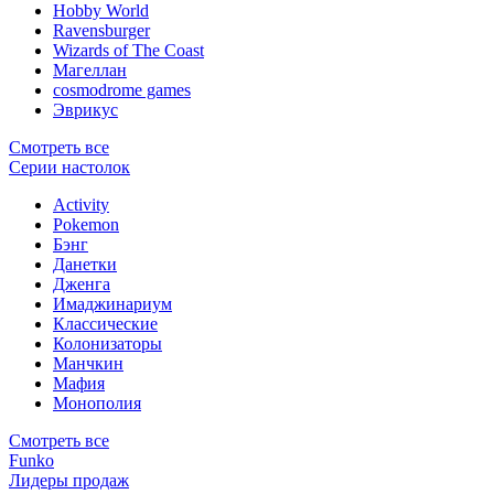
Hobby World
Ravensburger
Wizards of The Coast
Магеллан
сosmodrome games
Эврикус
Смотреть все
Серии настолок
Activity
Pokemon
Бэнг
Данетки
Дженга
Имаджинариум
Классические
Колонизаторы
Манчкин
Мафия
Монополия
Смотреть все
Funko
Лидеры продаж