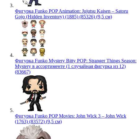
Фигурка Funko POP Animation: Jujutsu Kaisen – Satoru
Gojo (Hidden Inventory) (1885) (85326) (9,5 см)
Фигурка Funko Mystery Bitty POP: Stranger Things Season:
Mystery в ассортименте (1 случайная фигурка из 12)
(83667)
Фигурка Funko POP Movies: John Wick 3 – John Wick
(1763) (83572) (9,5 см)