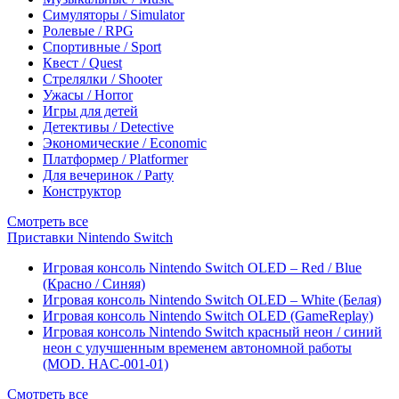
Симуляторы / Simulator
Ролевые / RPG
Спортивные / Sport
Квест / Quest
Стрелялки / Shooter
Ужасы / Horror
Игры для детей
Детективы / Detective
Экономические / Economic
Платформер / Platformer
Для вечеринок / Party
Конструктор
Смотреть все
Приставки Nintendo Switch
Игровая консоль Nintendo Switch OLED – Red / Blue
(Красно / Синяя)
Игровая консоль Nintendo Switch OLED – White (Белая)
Игровая консоль Nintendo Switch OLED (GameReplay)
Игровая консоль Nintendo Switch красный неон / синий
неон с улучшенным временем автономной работы
(MOD. HAC-001-01)
Смотреть все