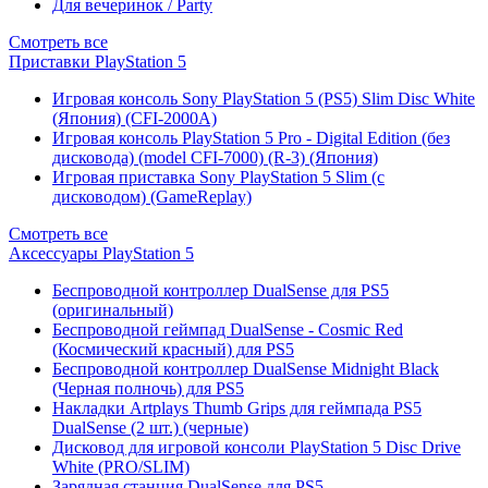
Для вечеринок / Party
Смотреть все
Приставки PlayStation 5
Игровая консоль Sony PlayStation 5 (PS5) Slim Disc White
(Япония) (CFI-2000A)
Игровая консоль PlayStation 5 Pro - Digital Edition (без
дисковода) (model CFI-7000) (R-3) (Япония)
Игровая приставка Sony PlayStation 5 Slim (с
дисководом) (GameReplay)
Смотреть все
Аксессуары PlayStation 5
Беспроводной контроллер DualSense для PS5
(оригинальный)
Беспроводной геймпад DualSense - Cosmic Red
(Космический красный) для PS5
Беспроводной контроллер DualSense Midnight Black
(Черная полночь) для PS5
Накладки Artplays Thumb Grips для геймпада PS5
DualSense (2 шт.) (черные)
Дисковод для игровой консоли PlayStation 5 Disc Drive
White (PRO/SLIM)
Зарядная станция DualSense для PS5