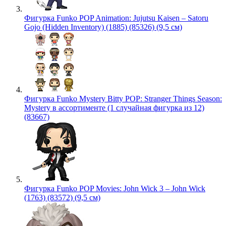
Фигурка Funko POP Animation: Jujutsu Kaisen – Satoru
Gojo (Hidden Inventory) (1885) (85326) (9,5 см)
Фигурка Funko Mystery Bitty POP: Stranger Things Season:
Mystery в ассортименте (1 случайная фигурка из 12)
(83667)
Фигурка Funko POP Movies: John Wick 3 – John Wick
(1763) (83572) (9,5 см)