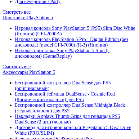
Для вечеринок / Party
Смотреть все
Приставки PlayStation 5
Игровая консоль Sony PlayStation 5 (PS5) Slim Disc White
(Япония) (CFI-2000A)
Игровая консоль PlayStation 5 Pro - Digital Edition (без
дисковода) (model CFI-7000) (R-3) (Япония)
Игровая приставка Sony PlayStation 5 Slim (с
дисководом) (GameReplay)
Смотреть все
Аксессуары PlayStation 5
Беспроводной контроллер DualSense для PS5
(оригинальный)
Беспроводной геймпад DualSense - Cosmic Red
(Космический красный) для PS5
Беспроводной контроллер DualSense Midnight Black
(Черная полночь) для PS5
Накладки Artplays Thumb Grips для геймпада PS5
DualSense (2 шт.) (черные)
Дисковод для игровой консоли PlayStation 5 Disc Drive
White (PRO/SLIM)
Зарядная станция DualSense для PS5