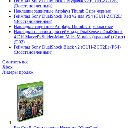
Геймпад Sony DualShock камуфляж v2 (CUH-ZCT2E)
(Восстановленный)
Накладки защитные Artplays Thumb Grips черные
Геймпад Sony DualShock Red v2 для PS4 (CUH-ZCT2E)
(Восстановленный)
Накладки защитные Artplays Thumb Grips красные
Накладки на стики для геймпада DualSense / DualShock
4 DH Marvel's Spider-Man: Miles Morales (красный) (2 шт)
(D02)
Геймпад Sony DualShock Black v2 (CUH-ZCT2E) (PS4)
(Восстановленный)
Смотреть все
Xbox
Лидеры продаж
Far Cry 5. Стандартное Издание (XboxOne)