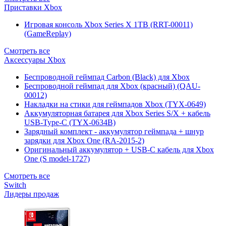
Приставки Xbox
Игровая консоль Xbox Series X 1TB (RRT-00011)
(GameReplay)
Смотреть все
Аксессуары Xbox
Беспроводной геймпад Carbon (Black) для Xbox
Беспроводной геймпад для Xbox (красный) (QAU-
00012)
Накладки на стики для геймпадов Xbox (TYX-0649)
Аккумуляторная батарея для Xbox Series S/X + кабель
USB-Type-C (TYX-0634B)
Зарядный комплект - аккумулятор геймпада + шнур
зарядки для Xbox One (RA-2015-2)
Оригинальный аккумулятор + USB-C кабель для Xbox
One (S model-1727)
Смотреть все
Switch
Лидеры продаж