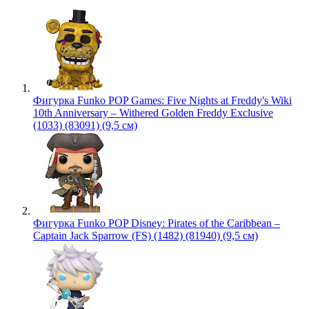
Фигурка Funko POP Games: Five Nights at Freddy's Wiki
10th Anniversary – Withered Golden Freddy Exclusive
(1033) (83091) (9,5 см)
Фигурка Funko POP Disney: Pirates of the Caribbean –
Captain Jack Sparrow (FS) (1482) (81940) (9,5 см)