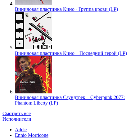
Виниловая пластинка Кино - Группа крови (LP)
Виниловая пластинка Кино – Последний герой (LP)
Виниловая пластинка Саундтрек – Cyberpunk 2077:
Phantom Liberty (LP)
Смотреть все
Исполнители
Adele
Ennio Morricone