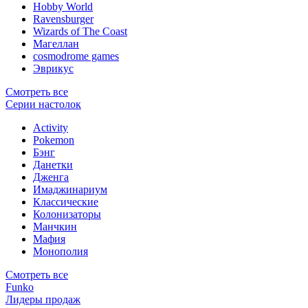
Hobby World
Ravensburger
Wizards of The Coast
Магеллан
сosmodrome games
Эврикус
Смотреть все
Серии настолок
Activity
Pokemon
Бэнг
Данетки
Дженга
Имаджинариум
Классические
Колонизаторы
Манчкин
Мафия
Монополия
Смотреть все
Funko
Лидеры продаж