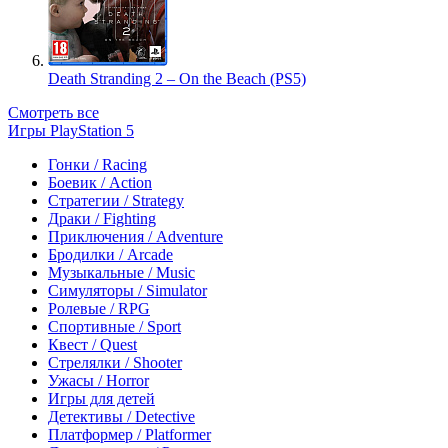
Death Stranding 2 – On the Beach (PS5)
Смотреть все
Игры PlayStation 5
Гонки / Racing
Боевик / Action
Стратегии / Strategy
Драки / Fighting
Приключения / Adventure
Бродилки / Arcade
Музыкальные / Music
Симуляторы / Simulator
Ролевые / RPG
Спортивные / Sport
Квест / Quest
Стрелялки / Shooter
Ужасы / Horror
Игры для детей
Детективы / Detective
Платформер / Platformer