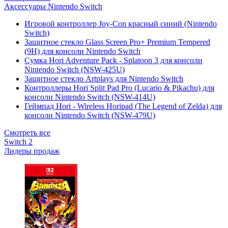
Аксессуары Nintendo Switch
Игровой контроллер Joy-Con красный синий (Nintendo
Switch)
Защитное стекло Glass Screen Pro+ Premium Tempered
(9H) для консоли Nintendo Switch
Сумка Hori Adventure Pack - Splatoon 3 для консоли
Nintendo Switch (NSW-425U)
Защитное стекло Artplays для Nintendo Switch
Контроллеры Hori Split Pad Pro (Lucario & Pikachu) для
консоли Nintendo Switch (NSW-414U)
Геймпад Hori - Wireless Horipad (The Legend of Zelda) для
консоли Nintendo Switch (NSW-479U)
Смотреть все
Switch 2
Лидеры продаж