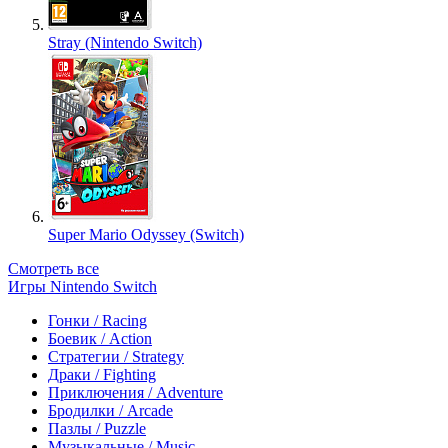
Stray (Nintendo Switch)
Super Mario Odyssey (Switch)
Смотреть все
Игры Nintendo Switch
Гонки / Racing
Боевик / Action
Стратегии / Strategy
Драки / Fighting
Приключения / Adventure
Бродилки / Arcade
Пазлы / Puzzle
Музыкальные / Music