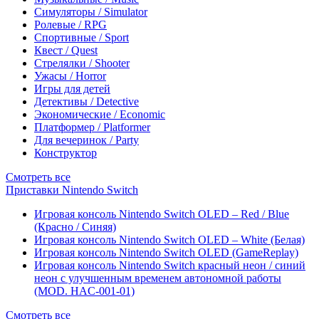
Симуляторы / Simulator
Ролевые / RPG
Спортивные / Sport
Квест / Quest
Стрелялки / Shooter
Ужасы / Horror
Игры для детей
Детективы / Detective
Экономические / Economic
Платформер / Platformer
Для вечеринок / Party
Конструктор
Смотреть все
Приставки Nintendo Switch
Игровая консоль Nintendo Switch OLED – Red / Blue
(Красно / Синяя)
Игровая консоль Nintendo Switch OLED – White (Белая)
Игровая консоль Nintendo Switch OLED (GameReplay)
Игровая консоль Nintendo Switch красный неон / синий
неон с улучшенным временем автономной работы
(MOD. HAC-001-01)
Смотреть все