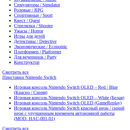
Симуляторы / Simulator
Ролевые / RPG
Спортивные / Sport
Квест / Quest
Стрелялки / Shooter
Ужасы / Horror
Игры для детей
Детективы / Detective
Экономические / Economic
Платформер / Platformer
Для вечеринок / Party
Конструктор
Смотреть все
Приставки Nintendo Switch
Игровая консоль Nintendo Switch OLED – Red / Blue
(Красно / Синяя)
Игровая консоль Nintendo Switch OLED – White (Белая)
Игровая консоль Nintendo Switch OLED (GameReplay)
Игровая консоль Nintendo Switch красный неон / синий
неон с улучшенным временем автономной работы
(MOD. HAC-001-01)
Смотреть все