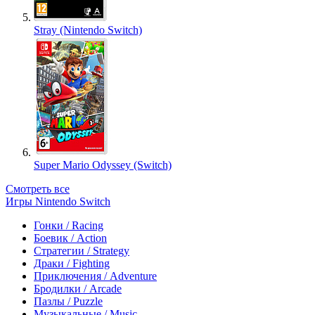
Stray (Nintendo Switch)
Super Mario Odyssey (Switch)
Смотреть все
Игры Nintendo Switch
Гонки / Racing
Боевик / Action
Стратегии / Strategy
Драки / Fighting
Приключения / Adventure
Бродилки / Arcade
Пазлы / Puzzle
Музыкальные / Music