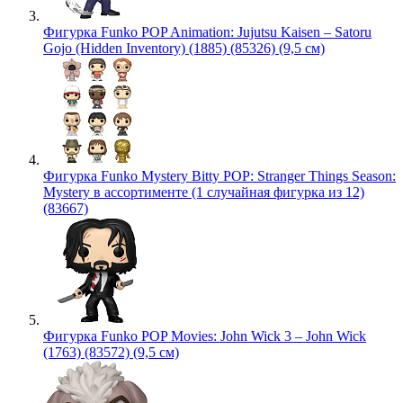
Фигурка Funko POP Animation: Jujutsu Kaisen – Satoru
Gojo (Hidden Inventory) (1885) (85326) (9,5 см)
Фигурка Funko Mystery Bitty POP: Stranger Things Season:
Mystery в ассортименте (1 случайная фигурка из 12)
(83667)
Фигурка Funko POP Movies: John Wick 3 – John Wick
(1763) (83572) (9,5 см)