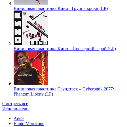
Виниловая пластинка Кино - Группа крови (LP)
Виниловая пластинка Кино – Последний герой (LP)
Виниловая пластинка Саундтрек – Cyberpunk 2077:
Phantom Liberty (LP)
Смотреть все
Исполнители
Adele
Ennio Morricone