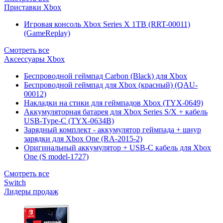
Приставки Xbox
Игровая консоль Xbox Series X 1TB (RRT-00011)
(GameReplay)
Смотреть все
Аксессуары Xbox
Беспроводной геймпад Carbon (Black) для Xbox
Беспроводной геймпад для Xbox (красный) (QAU-
00012)
Накладки на стики для геймпадов Xbox (TYX-0649)
Аккумуляторная батарея для Xbox Series S/X + кабель
USB-Type-C (TYX-0634B)
Зарядный комплект - аккумулятор геймпада + шнур
зарядки для Xbox One (RA-2015-2)
Оригинальный аккумулятор + USB-C кабель для Xbox
One (S model-1727)
Смотреть все
Switch
Лидеры продаж