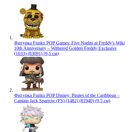
Фигурка Funko POP Games: Five Nights at Freddy's Wiki
10th Anniversary – Withered Golden Freddy Exclusive
(1033) (83091) (9,5 см)
Фигурка Funko POP Disney: Pirates of the Caribbean –
Captain Jack Sparrow (FS) (1482) (81940) (9,5 см)