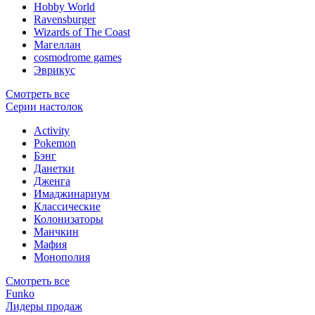
Hobby World
Ravensburger
Wizards of The Coast
Магеллан
сosmodrome games
Эврикус
Смотреть все
Серии настолок
Activity
Pokemon
Бэнг
Данетки
Дженга
Имаджинариум
Классические
Колонизаторы
Манчкин
Мафия
Монополия
Смотреть все
Funko
Лидеры продаж