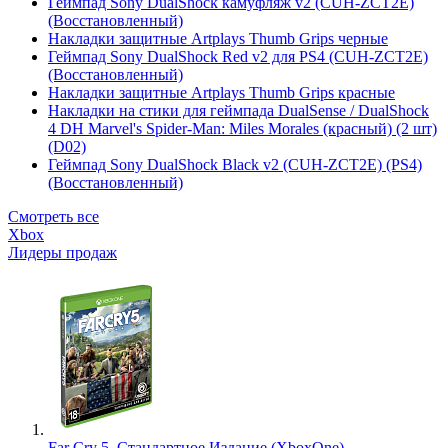
Геймпад Sony DualShock камуфляж v2 (CUH-ZCT2E)
(Восстановленный)
Накладки защитные Artplays Thumb Grips черные
Геймпад Sony DualShock Red v2 для PS4 (CUH-ZCT2E)
(Восстановленный)
Накладки защитные Artplays Thumb Grips красные
Накладки на стики для геймпада DualSense / DualShock
4 DH Marvel's Spider-Man: Miles Morales (красный) (2 шт)
(D02)
Геймпад Sony DualShock Black v2 (CUH-ZCT2E) (PS4)
(Восстановленный)
Смотреть все
Xbox
Лидеры продаж
Far Cry 5. Стандартное Издание (XboxOne)