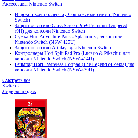
Аксессуары Nintendo Switch
Игровой контроллер Joy-Con красный синий (Nintendo
Switch)
Защитное стекло Glass Screen Pro+ Premium Tempered
(9H) для консоли Nintendo Switch
Сумка Hori Adventure Pack - Splatoon 3 для консоли
Nintendo Switch (NSW-425U)
Защитное стекло Artplays для Nintendo Switch
Контроллеры Hori Split Pad Pro (Lucario & Pikachu) для
консоли Nintendo Switch (NSW-414U)
Геймпад Hori - Wireless Horipad (The Legend of Zelda) для
консоли Nintendo Switch (NSW-479U)
Смотреть все
Switch 2
Лидеры продаж