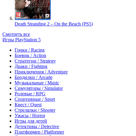
Death Stranding 2 – On the Beach (PS5)
Смотреть все
Игры PlayStation 5
Гонки / Racing
Боевик / Action
Стратегии / Strategy
Драки / Fighting
Приключения / Adventure
Бродилки / Arcade
Музыкальные / Music
Симуляторы / Simulator
Ролевые / RPG
Спортивные / Sport
Квест / Quest
Стрелялки / Shooter
Ужасы / Horror
Игры для детей
Детективы / Detective
Платформер / Platformer