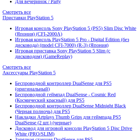
Для вечеринок / Party
Смотреть все
Приставки PlayStation 5
Игровая консоль Sony PlayStation 5 (PS5) Slim Disc White
(Япония) (CFI-2000A)
Игровая консоль PlayStation 5 Pro - Digital Edition (без
дисковода) (model CFI-7000) (R-3) (Япония)
Игровая приставка Sony PlayStation 5 Slim (с
дисководом) (GameReplay)
Смотреть все
Аксессуары PlayStation 5
Беспроводной контроллер DualSense для PS5
(оригинальный)
Беспроводной геймпад DualSense - Cosmic Red
(Космический красный) для PS5
Беспроводной контроллер DualSense Midnight Black
(Черная полночь) для PS5
Накладки Artplays Thumb Grips для геймпада PS5
DualSense (2 шт.) (черные)
Дисковод для игровой консоли PlayStation 5 Disc Drive
White (PRO/SLIM)
Зарядная станция DualSense для PS5