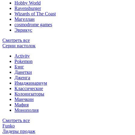
Hobby World
Ravensburger
Wizards of The Coast
Магеллан
сosmodrome games
Эврикус
Смотреть все
Серии настолок
Activity
Pokemon
Бэнг
Данетки
Дженга
Имаджинариум
Классические
Колонизаторы
Манчкин
Мафия
Монополия
Смотреть все
Funko
Лидеры продаж