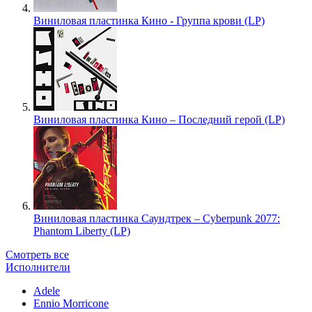
Виниловая пластинка Кино - Группа крови (LP)
Виниловая пластинка Кино – Последний герой (LP)
Виниловая пластинка Саундтрек – Cyberpunk 2077:
Phantom Liberty (LP)
Смотреть все
Исполнители
Adele
Ennio Morricone