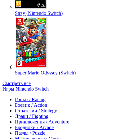
Stray (Nintendo Switch)
Super Mario Odyssey (Switch)
Смотреть все
Игры Nintendo Switch
Гонки / Racing
Боевик / Action
Стратегии / Strategy
Драки / Fighting
Приключения / Adventure
Бродилки / Arcade
Пазлы / Puzzle
Музыкальные / Music