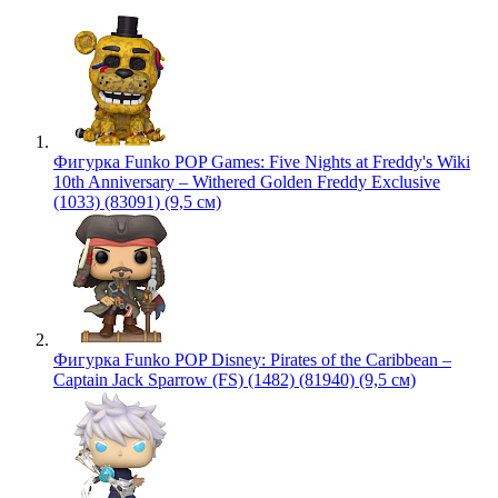
Фигурка Funko POP Games: Five Nights at Freddy's Wiki
10th Anniversary – Withered Golden Freddy Exclusive
(1033) (83091) (9,5 см)
Фигурка Funko POP Disney: Pirates of the Caribbean –
Captain Jack Sparrow (FS) (1482) (81940) (9,5 см)