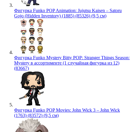
Фигурка Funko POP Animation: Jujutsu Kaisen – Satoru
Gojo (Hidden Inventory) (1885) (85326) (9,5 см)
Фигурка Funko Mystery Bitty POP: Stranger Things Season:
Mystery в ассортименте (1 случайная фигурка из 12)
(83667)
Фигурка Funko POP Movies: John Wick 3 – John Wick
(1763) (83572) (9,5 см)