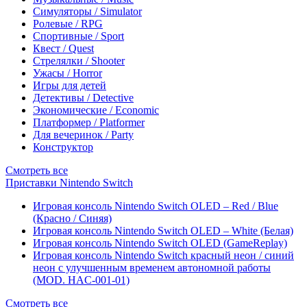
Симуляторы / Simulator
Ролевые / RPG
Спортивные / Sport
Квест / Quest
Стрелялки / Shooter
Ужасы / Horror
Игры для детей
Детективы / Detective
Экономические / Economic
Платформер / Platformer
Для вечеринок / Party
Конструктор
Смотреть все
Приставки Nintendo Switch
Игровая консоль Nintendo Switch OLED – Red / Blue
(Красно / Синяя)
Игровая консоль Nintendo Switch OLED – White (Белая)
Игровая консоль Nintendo Switch OLED (GameReplay)
Игровая консоль Nintendo Switch красный неон / синий
неон с улучшенным временем автономной работы
(MOD. HAC-001-01)
Смотреть все