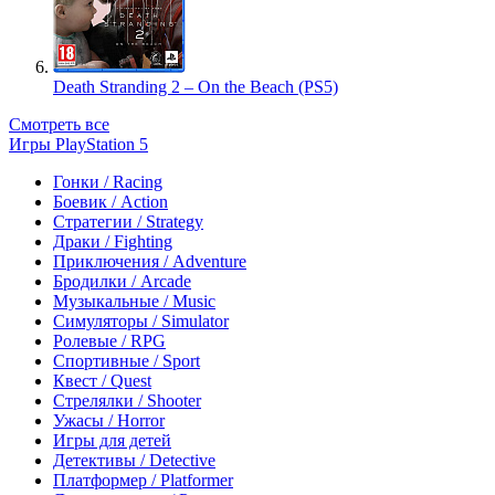
Death Stranding 2 – On the Beach (PS5)
Смотреть все
Игры PlayStation 5
Гонки / Racing
Боевик / Action
Стратегии / Strategy
Драки / Fighting
Приключения / Adventure
Бродилки / Arcade
Музыкальные / Music
Симуляторы / Simulator
Ролевые / RPG
Спортивные / Sport
Квест / Quest
Стрелялки / Shooter
Ужасы / Horror
Игры для детей
Детективы / Detective
Платформер / Platformer