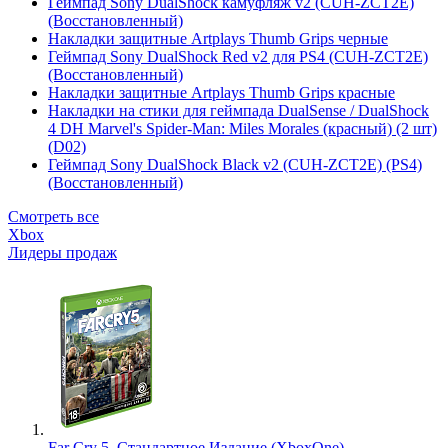
Геймпад Sony DualShock камуфляж v2 (CUH-ZCT2E)
(Восстановленный)
Накладки защитные Artplays Thumb Grips черные
Геймпад Sony DualShock Red v2 для PS4 (CUH-ZCT2E)
(Восстановленный)
Накладки защитные Artplays Thumb Grips красные
Накладки на стики для геймпада DualSense / DualShock
4 DH Marvel's Spider-Man: Miles Morales (красный) (2 шт)
(D02)
Геймпад Sony DualShock Black v2 (CUH-ZCT2E) (PS4)
(Восстановленный)
Смотреть все
Xbox
Лидеры продаж
Far Cry 5. Стандартное Издание (XboxOne)