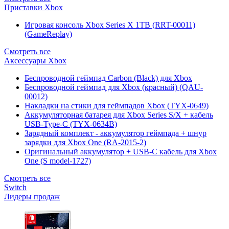
Приставки Xbox
Игровая консоль Xbox Series X 1TB (RRT-00011)
(GameReplay)
Смотреть все
Аксессуары Xbox
Беспроводной геймпад Carbon (Black) для Xbox
Беспроводной геймпад для Xbox (красный) (QAU-
00012)
Накладки на стики для геймпадов Xbox (TYX-0649)
Аккумуляторная батарея для Xbox Series S/X + кабель
USB-Type-C (TYX-0634B)
Зарядный комплект - аккумулятор геймпада + шнур
зарядки для Xbox One (RA-2015-2)
Оригинальный аккумулятор + USB-C кабель для Xbox
One (S model-1727)
Смотреть все
Switch
Лидеры продаж