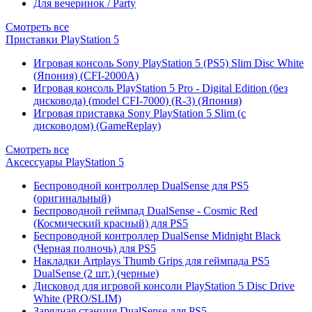
Для вечеринок / Party
Смотреть все
Приставки PlayStation 5
Игровая консоль Sony PlayStation 5 (PS5) Slim Disc White
(Япония) (CFI-2000A)
Игровая консоль PlayStation 5 Pro - Digital Edition (без
дисковода) (model CFI-7000) (R-3) (Япония)
Игровая приставка Sony PlayStation 5 Slim (с
дисководом) (GameReplay)
Смотреть все
Аксессуары PlayStation 5
Беспроводной контроллер DualSense для PS5
(оригинальный)
Беспроводной геймпад DualSense - Cosmic Red
(Космический красный) для PS5
Беспроводной контроллер DualSense Midnight Black
(Черная полночь) для PS5
Накладки Artplays Thumb Grips для геймпада PS5
DualSense (2 шт.) (черные)
Дисковод для игровой консоли PlayStation 5 Disc Drive
White (PRO/SLIM)
Зарядная станция DualSense для PS5