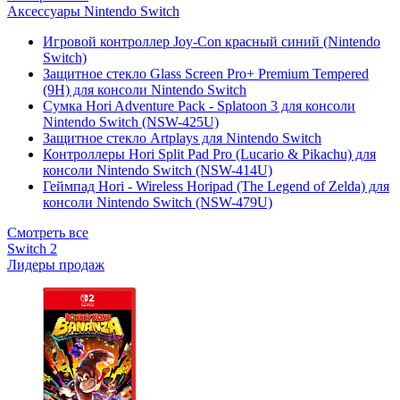
Аксессуары Nintendo Switch
Игровой контроллер Joy-Con красный синий (Nintendo
Switch)
Защитное стекло Glass Screen Pro+ Premium Tempered
(9H) для консоли Nintendo Switch
Сумка Hori Adventure Pack - Splatoon 3 для консоли
Nintendo Switch (NSW-425U)
Защитное стекло Artplays для Nintendo Switch
Контроллеры Hori Split Pad Pro (Lucario & Pikachu) для
консоли Nintendo Switch (NSW-414U)
Геймпад Hori - Wireless Horipad (The Legend of Zelda) для
консоли Nintendo Switch (NSW-479U)
Смотреть все
Switch 2
Лидеры продаж