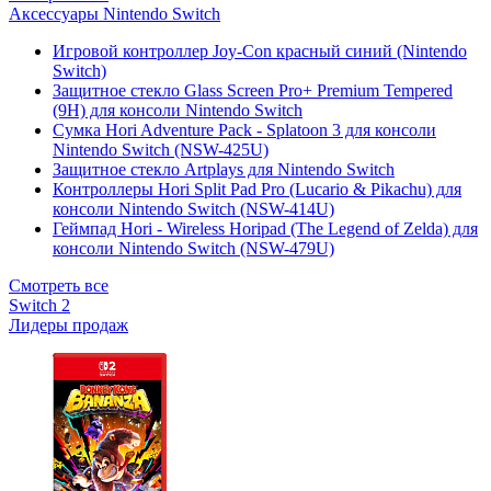
Аксессуары Nintendo Switch
Игровой контроллер Joy-Con красный синий (Nintendo
Switch)
Защитное стекло Glass Screen Pro+ Premium Tempered
(9H) для консоли Nintendo Switch
Сумка Hori Adventure Pack - Splatoon 3 для консоли
Nintendo Switch (NSW-425U)
Защитное стекло Artplays для Nintendo Switch
Контроллеры Hori Split Pad Pro (Lucario & Pikachu) для
консоли Nintendo Switch (NSW-414U)
Геймпад Hori - Wireless Horipad (The Legend of Zelda) для
консоли Nintendo Switch (NSW-479U)
Смотреть все
Switch 2
Лидеры продаж