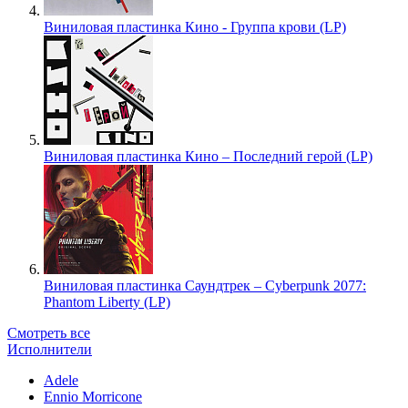
Виниловая пластинка Кино - Группа крови (LP)
Виниловая пластинка Кино – Последний герой (LP)
Виниловая пластинка Саундтрек – Cyberpunk 2077:
Phantom Liberty (LP)
Смотреть все
Исполнители
Adele
Ennio Morricone