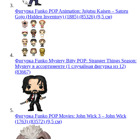
Фигурка Funko POP Animation: Jujutsu Kaisen – Satoru
Gojo (Hidden Inventory) (1885) (85326) (9,5 см)
Фигурка Funko Mystery Bitty POP: Stranger Things Season:
Mystery в ассортименте (1 случайная фигурка из 12)
(83667)
Фигурка Funko POP Movies: John Wick 3 – John Wick
(1763) (83572) (9,5 см)