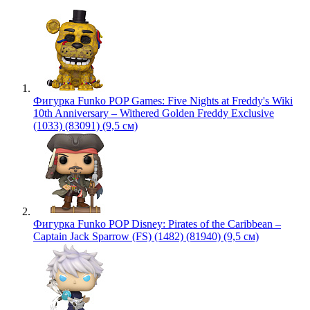
Фигурка Funko POP Games: Five Nights at Freddy's Wiki
10th Anniversary – Withered Golden Freddy Exclusive
(1033) (83091) (9,5 см)
Фигурка Funko POP Disney: Pirates of the Caribbean –
Captain Jack Sparrow (FS) (1482) (81940) (9,5 см)