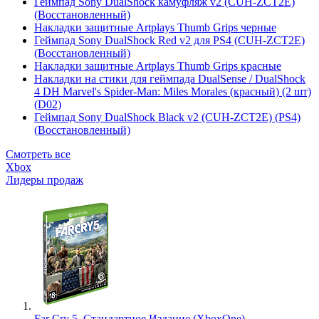
Геймпад Sony DualShock камуфляж v2 (CUH-ZCT2E)
(Восстановленный)
Накладки защитные Artplays Thumb Grips черные
Геймпад Sony DualShock Red v2 для PS4 (CUH-ZCT2E)
(Восстановленный)
Накладки защитные Artplays Thumb Grips красные
Накладки на стики для геймпада DualSense / DualShock
4 DH Marvel's Spider-Man: Miles Morales (красный) (2 шт)
(D02)
Геймпад Sony DualShock Black v2 (CUH-ZCT2E) (PS4)
(Восстановленный)
Смотреть все
Xbox
Лидеры продаж
Far Cry 5. Стандартное Издание (XboxOne)