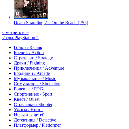
Death Stranding 2 – On the Beach (PS5)
Смотреть все
Игры PlayStation 5
Гонки / Racing
Боевик / Action
Стратегии / Strategy
Драки / Fighting
Приключения / Adventure
Бродилки / Arcade
Музыкальные / Music
Симуляторы / Simulator
Ролевые / RPG
Спортивные / Sport
Квест / Quest
Стрелялки / Shooter
Ужасы / Horror
Игры для детей
Детективы / Detective
Платформер / Platformer