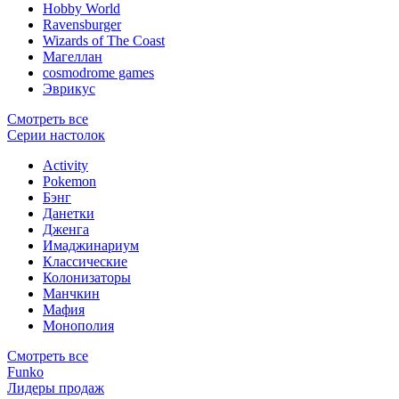
Hobby World
Ravensburger
Wizards of The Coast
Магеллан
сosmodrome games
Эврикус
Смотреть все
Серии настолок
Activity
Pokemon
Бэнг
Данетки
Дженга
Имаджинариум
Классические
Колонизаторы
Манчкин
Мафия
Монополия
Смотреть все
Funko
Лидеры продаж