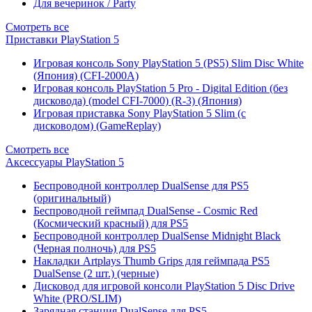
Для вечеринок / Party
Смотреть все
Приставки PlayStation 5
Игровая консоль Sony PlayStation 5 (PS5) Slim Disc White
(Япония) (CFI-2000A)
Игровая консоль PlayStation 5 Pro - Digital Edition (без
дисковода) (model CFI-7000) (R-3) (Япония)
Игровая приставка Sony PlayStation 5 Slim (с
дисководом) (GameReplay)
Смотреть все
Аксессуары PlayStation 5
Беспроводной контроллер DualSense для PS5
(оригинальный)
Беспроводной геймпад DualSense - Cosmic Red
(Космический красный) для PS5
Беспроводной контроллер DualSense Midnight Black
(Черная полночь) для PS5
Накладки Artplays Thumb Grips для геймпада PS5
DualSense (2 шт.) (черные)
Дисковод для игровой консоли PlayStation 5 Disc Drive
White (PRO/SLIM)
Зарядная станция DualSense для PS5