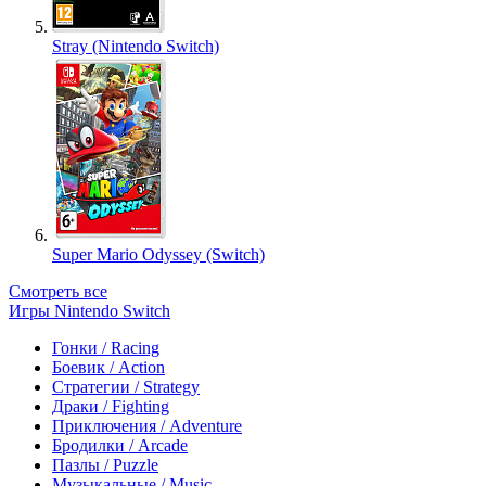
Stray (Nintendo Switch)
Super Mario Odyssey (Switch)
Смотреть все
Игры Nintendo Switch
Гонки / Racing
Боевик / Action
Стратегии / Strategy
Драки / Fighting
Приключения / Adventure
Бродилки / Arcade
Пазлы / Puzzle
Музыкальные / Music