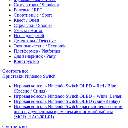
Симуляторы / Simulator
Ролевые / RPG
Спортивные / Sport
Квест / Quest
Стрелялки / Shooter
Ужасы / Horror
Игры для детей
Детективы / Detective
Экономические / Economic
Платформер / Platformer
Для вечеринок / Party
Конструктор
Смотреть все
Приставки Nintendo Switch
Игровая консоль Nintendo Switch OLED – Red / Blue
(Красно / Синяя)
Игровая консоль Nintendo Switch OLED – White (Белая)
Игровая консоль Nintendo Switch OLED (GameReplay)
Игровая консоль Nintendo Switch красный неон / синий
неон с улучшенным временем автономной работы
(MOD. HAC-001-01)
Смотреть все