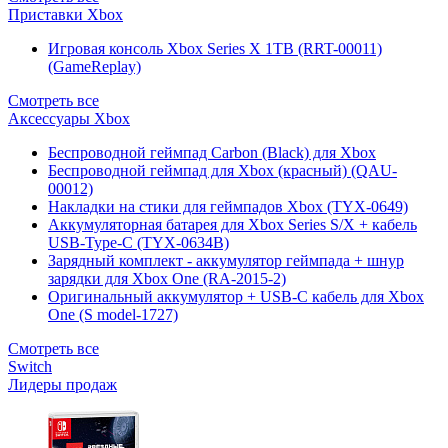
Приставки Xbox
Игровая консоль Xbox Series X 1TB (RRT-00011)
(GameReplay)
Смотреть все
Аксессуары Xbox
Беспроводной геймпад Carbon (Black) для Xbox
Беспроводной геймпад для Xbox (красный) (QAU-
00012)
Накладки на стики для геймпадов Xbox (TYX-0649)
Аккумуляторная батарея для Xbox Series S/X + кабель
USB-Type-C (TYX-0634B)
Зарядный комплект - аккумулятор геймпада + шнур
зарядки для Xbox One (RA-2015-2)
Оригинальный аккумулятор + USB-C кабель для Xbox
One (S model-1727)
Смотреть все
Switch
Лидеры продаж