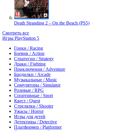
Death Stranding 2 – On the Beach (PS5)
Смотреть все
Игры PlayStation 5
Гонки / Racing
Боевик / Action
Стратегии / Strategy
Драки / Fighting
Приключения / Adventure
Бродилки / Arcade
Музыкальные / Music
Симуляторы / Simulator
Ролевые / RPG
Спортивные / Sport
Квест / Quest
Стрелялки / Shooter
Ужасы / Horror
Игры для детей
Детективы / Detective
Платформер / Platformer