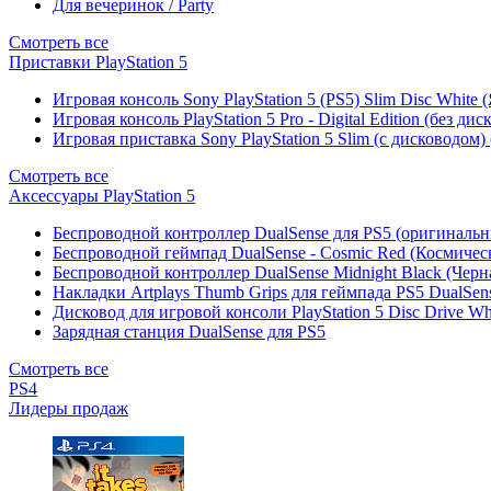
Для вечеринок / Party
Смотреть все
Приставки PlayStation 5
Игровая консоль Sony PlayStation 5 (PS5) Slim Disc White
Игровая консоль PlayStation 5 Pro - Digital Edition (без ди
Игровая приставка Sony PlayStation 5 Slim (с дисководом)
Смотреть все
Аксессуары PlayStation 5
Беспроводной контроллер DualSense для PS5 (оригиналь
Беспроводной геймпад DualSense - Cosmic Red (Космичес
Беспроводной контроллер DualSense Midnight Black (Черн
Накладки Artplays Thumb Grips для геймпада PS5 DualSens
Дисковод для игровой консоли PlayStation 5 Disc Drive W
Зарядная станция DualSense для PS5
Смотреть все
PS4
Лидеры продаж