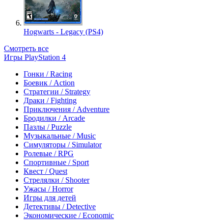
Hogwarts - Legacy (PS4)
Смотреть все
Игры PlayStation 4
Гонки / Racing
Боевик / Action
Стратегии / Strategy
Драки / Fighting
Приключения / Adventure
Бродилки / Arcade
Пазлы / Puzzle
Музыкальные / Music
Симуляторы / Simulator
Ролевые / RPG
Спортивные / Sport
Квест / Quest
Стрелялки / Shooter
Ужасы / Horror
Игры для детей
Детективы / Detective
Экономические / Economic