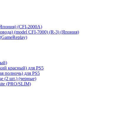
 (Япония) (CFI-2000A)
сковода) (model CFI-7000) (R-3) (Япония)
 (GameReplay)
ный)
кий красный) для PS5
ая полночь) для PS5
e (2 шт.) (черные)
hite (PRO/SLIM)