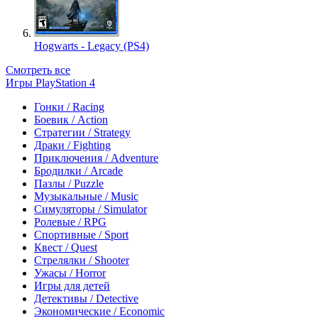
Hogwarts - Legacy (PS4)
Смотреть все
Игры PlayStation 4
Гонки / Racing
Боевик / Action
Стратегии / Strategy
Драки / Fighting
Приключения / Adventure
Бродилки / Arcade
Пазлы / Puzzle
Музыкальные / Music
Симуляторы / Simulator
Ролевые / RPG
Спортивные / Sport
Квест / Quest
Стрелялки / Shooter
Ужасы / Horror
Игры для детей
Детективы / Detective
Экономические / Economic