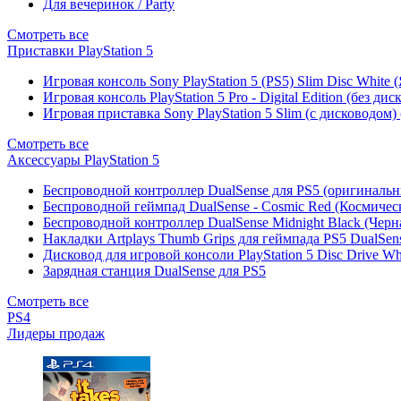
Для вечеринок / Party
Смотреть все
Приставки PlayStation 5
Игровая консоль Sony PlayStation 5 (PS5) Slim Disc White
Игровая консоль PlayStation 5 Pro - Digital Edition (без ди
Игровая приставка Sony PlayStation 5 Slim (с дисководом)
Смотреть все
Аксессуары PlayStation 5
Беспроводной контроллер DualSense для PS5 (оригиналь
Беспроводной геймпад DualSense - Cosmic Red (Космичес
Беспроводной контроллер DualSense Midnight Black (Черн
Накладки Artplays Thumb Grips для геймпада PS5 DualSens
Дисковод для игровой консоли PlayStation 5 Disc Drive W
Зарядная станция DualSense для PS5
Смотреть все
PS4
Лидеры продаж