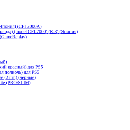
 (Япония) (CFI-2000A)
сковода) (model CFI-7000) (R-3) (Япония)
 (GameReplay)
ный)
кий красный) для PS5
ая полночь) для PS5
e (2 шт.) (черные)
hite (PRO/SLIM)