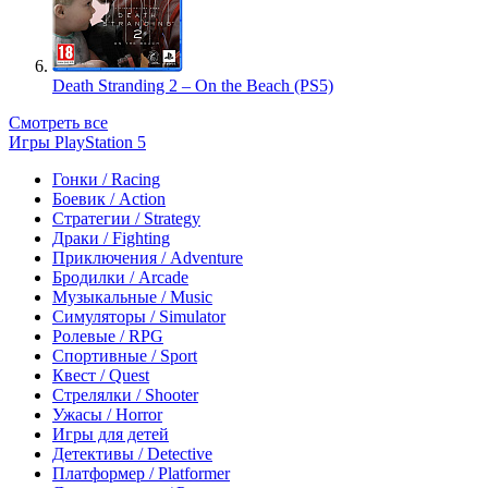
Death Stranding 2 – On the Beach (PS5)
Смотреть все
Игры PlayStation 5
Гонки / Racing
Боевик / Action
Стратегии / Strategy
Драки / Fighting
Приключения / Adventure
Бродилки / Arcade
Музыкальные / Music
Симуляторы / Simulator
Ролевые / RPG
Спортивные / Sport
Квест / Quest
Стрелялки / Shooter
Ужасы / Horror
Игры для детей
Детективы / Detective
Платформер / Platformer