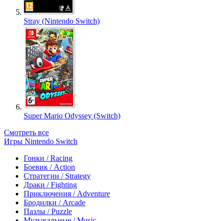
Stray (Nintendo Switch)
Super Mario Odyssey (Switch)
Смотреть все
Игры Nintendo Switch
Гонки / Racing
Боевик / Action
Стратегии / Strategy
Драки / Fighting
Приключения / Adventure
Бродилки / Arcade
Пазлы / Puzzle
Музыкальные / Music