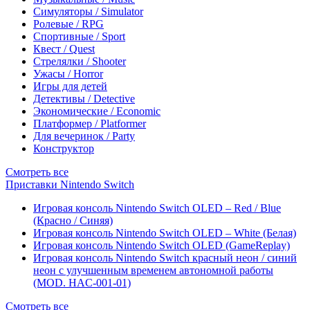
Симуляторы / Simulator
Ролевые / RPG
Спортивные / Sport
Квест / Quest
Стрелялки / Shooter
Ужасы / Horror
Игры для детей
Детективы / Detective
Экономические / Economic
Платформер / Platformer
Для вечеринок / Party
Конструктор
Смотреть все
Приставки Nintendo Switch
Игровая консоль Nintendo Switch OLED – Red / Blue
(Красно / Синяя)
Игровая консоль Nintendo Switch OLED – White (Белая)
Игровая консоль Nintendo Switch OLED (GameReplay)
Игровая консоль Nintendo Switch красный неон / синий
неон с улучшенным временем автономной работы
(MOD. HAC-001-01)
Смотреть все