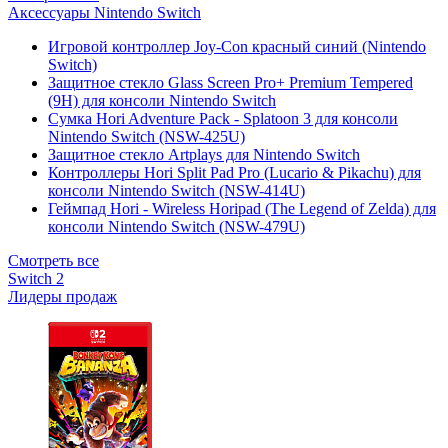
Аксессуары Nintendo Switch
Игровой контроллер Joy-Con красный синий (Nintendo
Switch)
Защитное стекло Glass Screen Pro+ Premium Tempered
(9H) для консоли Nintendo Switch
Сумка Hori Adventure Pack - Splatoon 3 для консоли
Nintendo Switch (NSW-425U)
Защитное стекло Artplays для Nintendo Switch
Контроллеры Hori Split Pad Pro (Lucario & Pikachu) для
консоли Nintendo Switch (NSW-414U)
Геймпад Hori - Wireless Horipad (The Legend of Zelda) для
консоли Nintendo Switch (NSW-479U)
Смотреть все
Switch 2
Лидеры продаж