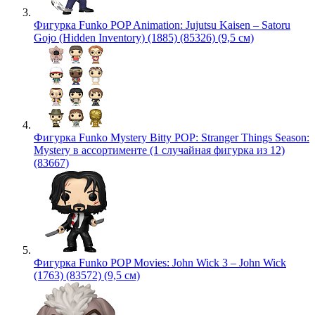
Фигурка Funko POP Animation: Jujutsu Kaisen – Satoru
Gojo (Hidden Inventory) (1885) (85326) (9,5 см)
Фигурка Funko Mystery Bitty POP: Stranger Things Season:
Mystery в ассортименте (1 случайная фигурка из 12)
(83667)
Фигурка Funko POP Movies: John Wick 3 – John Wick
(1763) (83572) (9,5 см)