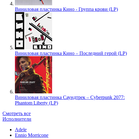
Виниловая пластинка Кино - Группа крови (LP)
Виниловая пластинка Кино – Последний герой (LP)
Виниловая пластинка Саундтрек – Cyberpunk 2077:
Phantom Liberty (LP)
Смотреть все
Исполнители
Adele
Ennio Morricone