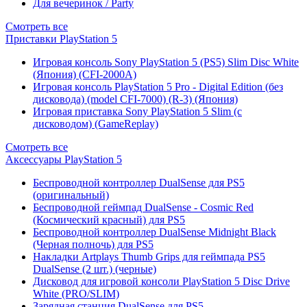
Для вечеринок / Party
Смотреть все
Приставки PlayStation 5
Игровая консоль Sony PlayStation 5 (PS5) Slim Disc White
(Япония) (CFI-2000A)
Игровая консоль PlayStation 5 Pro - Digital Edition (без
дисковода) (model CFI-7000) (R-3) (Япония)
Игровая приставка Sony PlayStation 5 Slim (с
дисководом) (GameReplay)
Смотреть все
Аксессуары PlayStation 5
Беспроводной контроллер DualSense для PS5
(оригинальный)
Беспроводной геймпад DualSense - Cosmic Red
(Космический красный) для PS5
Беспроводной контроллер DualSense Midnight Black
(Черная полночь) для PS5
Накладки Artplays Thumb Grips для геймпада PS5
DualSense (2 шт.) (черные)
Дисковод для игровой консоли PlayStation 5 Disc Drive
White (PRO/SLIM)
Зарядная станция DualSense для PS5