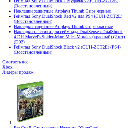
Геймпад Sony DualShock камуфляж v2 (CUH-ZCT2E)
(Восстановленный)
Накладки защитные Artplays Thumb Grips черные
Геймпад Sony DualShock Red v2 для PS4 (CUH-ZCT2E)
(Восстановленный)
Накладки защитные Artplays Thumb Grips красные
Накладки на стики для геймпада DualSense / DualShock
4 DH Marvel's Spider-Man: Miles Morales (красный) (2 шт)
(D02)
Геймпад Sony DualShock Black v2 (CUH-ZCT2E) (PS4)
(Восстановленный)
Смотреть все
Xbox
Лидеры продаж
Far Cry 5. Стандартное Издание (XboxOne)