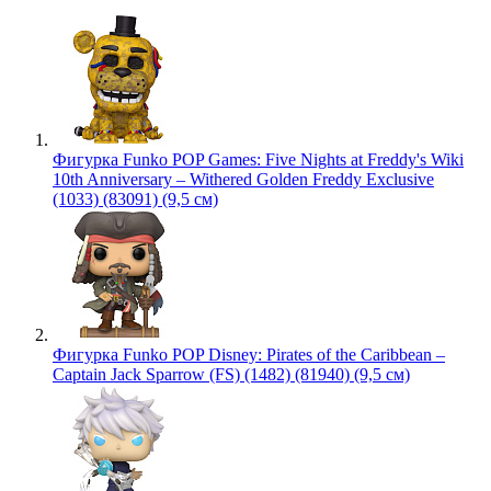
Фигурка Funko POP Games: Five Nights at Freddy's Wiki
10th Anniversary – Withered Golden Freddy Exclusive
(1033) (83091) (9,5 см)
Фигурка Funko POP Disney: Pirates of the Caribbean –
Captain Jack Sparrow (FS) (1482) (81940) (9,5 см)