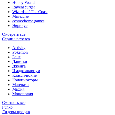
Hobby World
Ravensburger
Wizards of The Coast
Магеллан
сosmodrome games
Эврикус
Смотреть все
Серии настолок
Activity
Pokemon
Бэнг
Данетки
Дженга
Имаджинариум
Классические
Колонизаторы
Манчкин
Мафия
Монополия
Смотреть все
Funko
Лидеры продаж