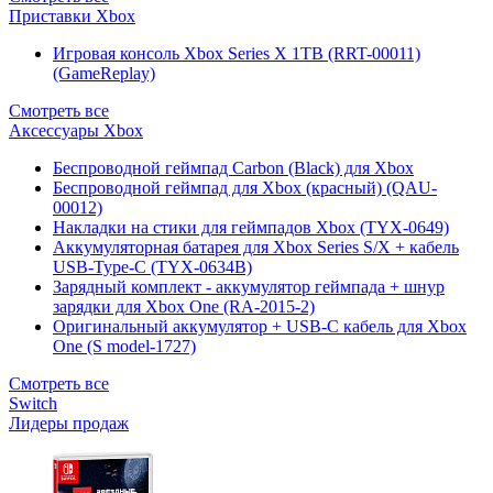
Приставки Xbox
Игровая консоль Xbox Series X 1TB (RRT-00011)
(GameReplay)
Смотреть все
Аксессуары Xbox
Беспроводной геймпад Carbon (Black) для Xbox
Беспроводной геймпад для Xbox (красный) (QAU-
00012)
Накладки на стики для геймпадов Xbox (TYX-0649)
Аккумуляторная батарея для Xbox Series S/X + кабель
USB-Type-C (TYX-0634B)
Зарядный комплект - аккумулятор геймпада + шнур
зарядки для Xbox One (RA-2015-2)
Оригинальный аккумулятор + USB-C кабель для Xbox
One (S model-1727)
Смотреть все
Switch
Лидеры продаж