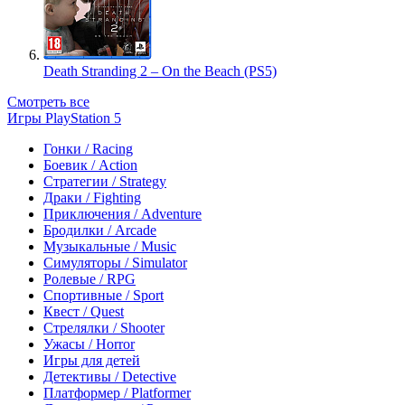
Death Stranding 2 – On the Beach (PS5)
Смотреть все
Игры PlayStation 5
Гонки / Racing
Боевик / Action
Стратегии / Strategy
Драки / Fighting
Приключения / Adventure
Бродилки / Arcade
Музыкальные / Music
Симуляторы / Simulator
Ролевые / RPG
Спортивные / Sport
Квест / Quest
Стрелялки / Shooter
Ужасы / Horror
Игры для детей
Детективы / Detective
Платформер / Platformer