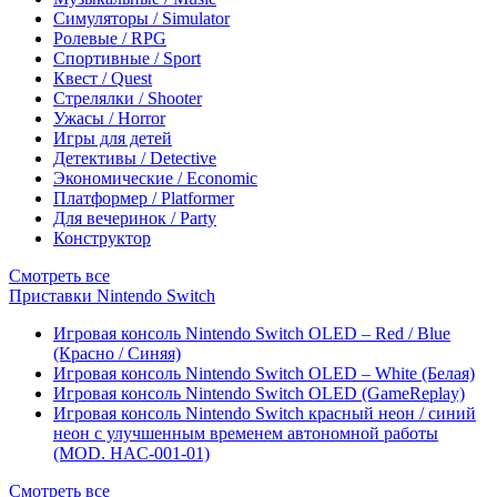
Симуляторы / Simulator
Ролевые / RPG
Спортивные / Sport
Квест / Quest
Стрелялки / Shooter
Ужасы / Horror
Игры для детей
Детективы / Detective
Экономические / Economic
Платформер / Platformer
Для вечеринок / Party
Конструктор
Смотреть все
Приставки Nintendo Switch
Игровая консоль Nintendo Switch OLED – Red / Blue
(Красно / Синяя)
Игровая консоль Nintendo Switch OLED – White (Белая)
Игровая консоль Nintendo Switch OLED (GameReplay)
Игровая консоль Nintendo Switch красный неон / синий
неон с улучшенным временем автономной работы
(MOD. HAC-001-01)
Смотреть все