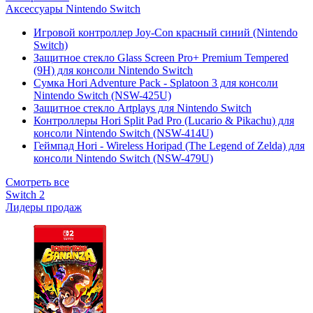
Аксессуары Nintendo Switch
Игровой контроллер Joy-Con красный синий (Nintendo
Switch)
Защитное стекло Glass Screen Pro+ Premium Tempered
(9H) для консоли Nintendo Switch
Сумка Hori Adventure Pack - Splatoon 3 для консоли
Nintendo Switch (NSW-425U)
Защитное стекло Artplays для Nintendo Switch
Контроллеры Hori Split Pad Pro (Lucario & Pikachu) для
консоли Nintendo Switch (NSW-414U)
Геймпад Hori - Wireless Horipad (The Legend of Zelda) для
консоли Nintendo Switch (NSW-479U)
Смотреть все
Switch 2
Лидеры продаж