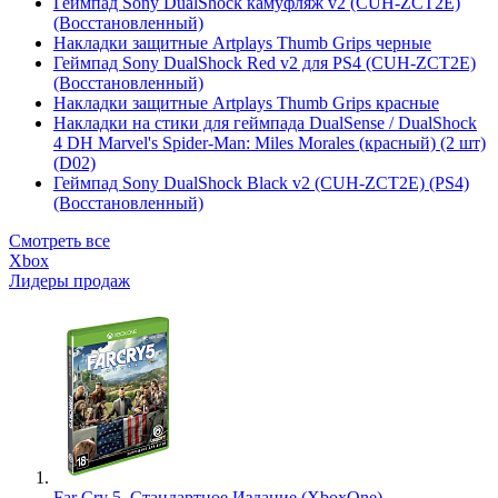
Геймпад Sony DualShock камуфляж v2 (CUH-ZCT2E)
(Восстановленный)
Накладки защитные Artplays Thumb Grips черные
Геймпад Sony DualShock Red v2 для PS4 (CUH-ZCT2E)
(Восстановленный)
Накладки защитные Artplays Thumb Grips красные
Накладки на стики для геймпада DualSense / DualShock
4 DH Marvel's Spider-Man: Miles Morales (красный) (2 шт)
(D02)
Геймпад Sony DualShock Black v2 (CUH-ZCT2E) (PS4)
(Восстановленный)
Смотреть все
Xbox
Лидеры продаж
Far Cry 5. Стандартное Издание (XboxOne)