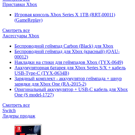
Приставки Xbox
Игровая консоль Xbox Series X 1TB (RRT-00011)
(GameReplay)
Смотреть все
Аксессуары Xbox
Беспроводной геймпад Carbon (Black) для Xbox
Беспроводной геймпад для Xbox (красный) (QAU-
00012)
Накладки на стики для геймпадов Xbox (TYX-0649)
Аккумуляторная батарея для Xbox Series S/X + кабель
USB-Type-C (TYX-0634B)
Зарядный комплект - аккумулятор геймпада + шнур
зарядки для Xbox One (RA-2015-2)
Оригинальный аккумулятор + USB-C кабель для Xbox
One (S model-1727)
Смотреть все
Switch
Лидеры продаж