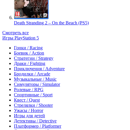
Death Stranding 2 – On the Beach (PS5)
Смотреть все
Игры PlayStation 5
Гонки / Racing
Боевик / Action
Стратегии / Strategy
Драки / Fighting
Приключения / Adventure
Бродилки / Arcade
Музыкальные / Music
Симуляторы / Simulator
Ролевые / RPG
Спортивные / Sport
Квест / Quest
Стрелялки / Shooter
Ужасы / Horror
Игры для детей
Детективы / Detective
Платформер / Platformer