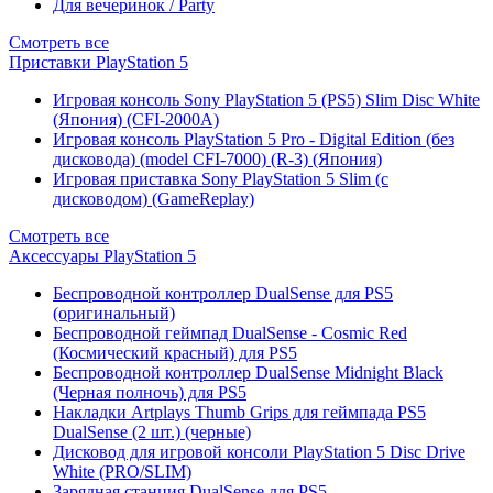
Для вечеринок / Party
Смотреть все
Приставки PlayStation 5
Игровая консоль Sony PlayStation 5 (PS5) Slim Disc White
(Япония) (CFI-2000A)
Игровая консоль PlayStation 5 Pro - Digital Edition (без
дисковода) (model CFI-7000) (R-3) (Япония)
Игровая приставка Sony PlayStation 5 Slim (с
дисководом) (GameReplay)
Смотреть все
Аксессуары PlayStation 5
Беспроводной контроллер DualSense для PS5
(оригинальный)
Беспроводной геймпад DualSense - Cosmic Red
(Космический красный) для PS5
Беспроводной контроллер DualSense Midnight Black
(Черная полночь) для PS5
Накладки Artplays Thumb Grips для геймпада PS5
DualSense (2 шт.) (черные)
Дисковод для игровой консоли PlayStation 5 Disc Drive
White (PRO/SLIM)
Зарядная станция DualSense для PS5