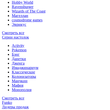
Hobby World
Ravensburger
Wizards of The Coast
Магеллан
сosmodrome games
Эврикус
Смотреть все
Серии настолок
Activity
Pokemon
Бэнг
Данетки
Дженга
Имаджинариум
Классические
Колонизаторы
Манчкин
Мафия
Монополия
Смотреть все
Funko
Лидеры продаж