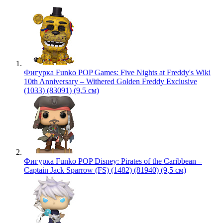
Фигурка Funko POP Games: Five Nights at Freddy's Wiki
10th Anniversary – Withered Golden Freddy Exclusive
(1033) (83091) (9,5 см)
Фигурка Funko POP Disney: Pirates of the Caribbean –
Captain Jack Sparrow (FS) (1482) (81940) (9,5 см)