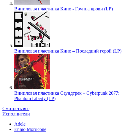
Виниловая пластинка Кино - Группа крови (LP)
Виниловая пластинка Кино – Последний герой (LP)
Виниловая пластинка Саундтрек – Cyberpunk 2077:
Phantom Liberty (LP)
Смотреть все
Исполнители
Adele
Ennio Morricone