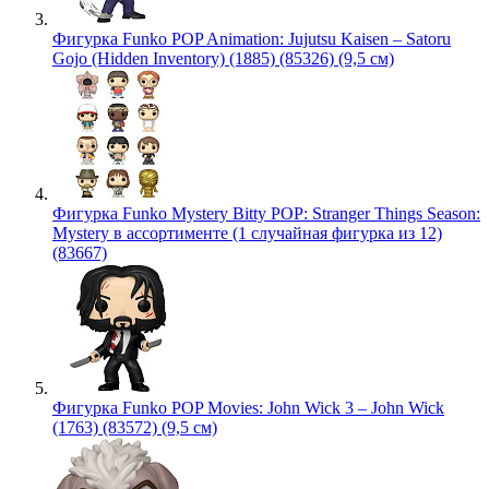
Фигурка Funko POP Animation: Jujutsu Kaisen – Satoru
Gojo (Hidden Inventory) (1885) (85326) (9,5 см)
Фигурка Funko Mystery Bitty POP: Stranger Things Season:
Mystery в ассортименте (1 случайная фигурка из 12)
(83667)
Фигурка Funko POP Movies: John Wick 3 – John Wick
(1763) (83572) (9,5 см)