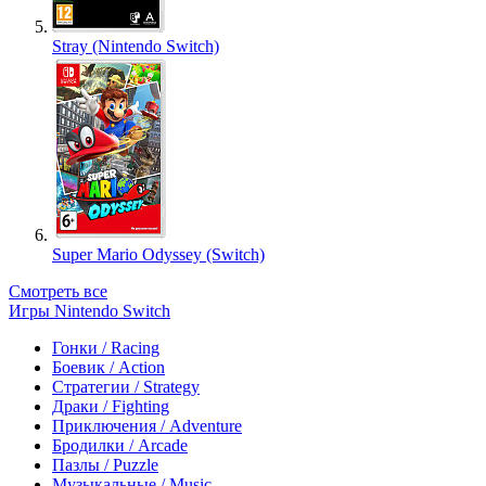
Stray (Nintendo Switch)
Super Mario Odyssey (Switch)
Смотреть все
Игры Nintendo Switch
Гонки / Racing
Боевик / Action
Стратегии / Strategy
Драки / Fighting
Приключения / Adventure
Бродилки / Arcade
Пазлы / Puzzle
Музыкальные / Music