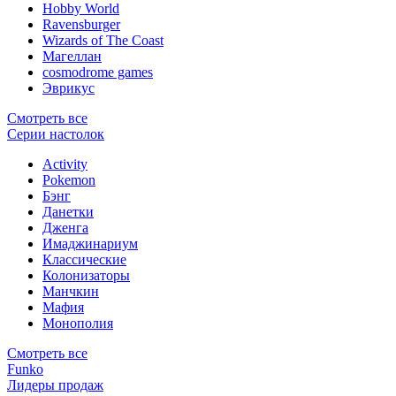
Hobby World
Ravensburger
Wizards of The Coast
Магеллан
сosmodrome games
Эврикус
Смотреть все
Серии настолок
Activity
Pokemon
Бэнг
Данетки
Дженга
Имаджинариум
Классические
Колонизаторы
Манчкин
Мафия
Монополия
Смотреть все
Funko
Лидеры продаж