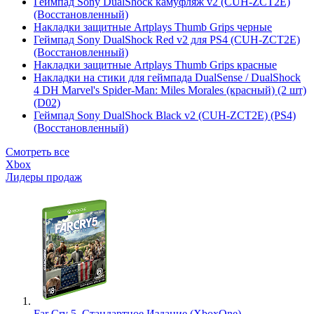
Геймпад Sony DualShock камуфляж v2 (CUH-ZCT2E)
(Восстановленный)
Накладки защитные Artplays Thumb Grips черные
Геймпад Sony DualShock Red v2 для PS4 (CUH-ZCT2E)
(Восстановленный)
Накладки защитные Artplays Thumb Grips красные
Накладки на стики для геймпада DualSense / DualShock
4 DH Marvel's Spider-Man: Miles Morales (красный) (2 шт)
(D02)
Геймпад Sony DualShock Black v2 (CUH-ZCT2E) (PS4)
(Восстановленный)
Смотреть все
Xbox
Лидеры продаж
Far Cry 5. Стандартное Издание (XboxOne)