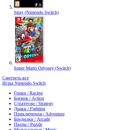
Stray (Nintendo Switch)
Super Mario Odyssey (Switch)
Смотреть все
Игры Nintendo Switch
Гонки / Racing
Боевик / Action
Стратегии / Strategy
Драки / Fighting
Приключения / Adventure
Бродилки / Arcade
Пазлы / Puzzle
Музыкальные / Music