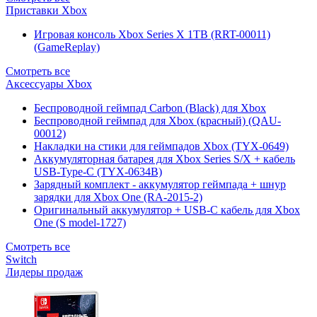
Приставки Xbox
Игровая консоль Xbox Series X 1TB (RRT-00011)
(GameReplay)
Смотреть все
Аксессуары Xbox
Беспроводной геймпад Carbon (Black) для Xbox
Беспроводной геймпад для Xbox (красный) (QAU-
00012)
Накладки на стики для геймпадов Xbox (TYX-0649)
Аккумуляторная батарея для Xbox Series S/X + кабель
USB-Type-C (TYX-0634B)
Зарядный комплект - аккумулятор геймпада + шнур
зарядки для Xbox One (RA-2015-2)
Оригинальный аккумулятор + USB-C кабель для Xbox
One (S model-1727)
Смотреть все
Switch
Лидеры продаж