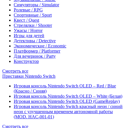
Симуляторы / Simulator
Ролевые / RPG
Спортивные / Sport
Квест / Quest
Стрелялки / Shooter
Ужасы / Horror
Игры для детей
Детективы / Detective
Экономические / Economic
Платформер / Platformer
Для вечеринок / Party
Конструктор
Смотреть все
Приставки Nintendo Switch
Игровая консоль Nintendo Switch OLED – Red / Blue
(Красно / Синяя)
Игровая консоль Nintendo Switch OLED – White (Белая)
Игровая консоль Nintendo Switch OLED (GameReplay)
Игровая консоль Nintendo Switch красный неон / синий
неон с улучшенным временем автономной работы
(MOD. HAC-001-01)
Смотреть все