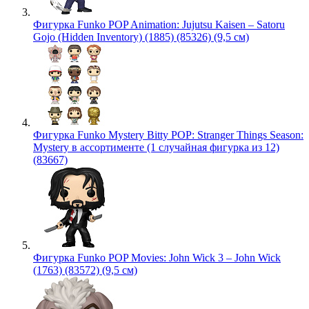
Фигурка Funko POP Animation: Jujutsu Kaisen – Satoru
Gojo (Hidden Inventory) (1885) (85326) (9,5 см)
Фигурка Funko Mystery Bitty POP: Stranger Things Season:
Mystery в ассортименте (1 случайная фигурка из 12)
(83667)
Фигурка Funko POP Movies: John Wick 3 – John Wick
(1763) (83572) (9,5 см)