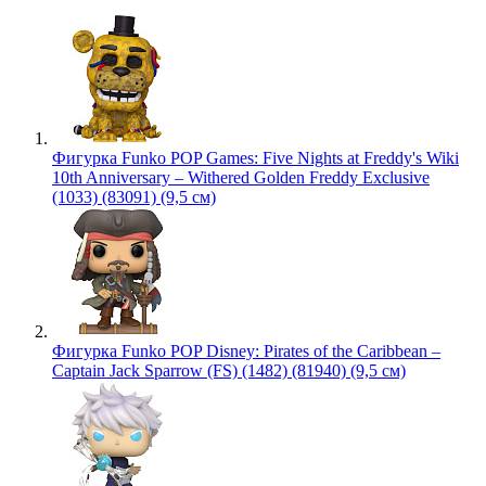
Фигурка Funko POP Games: Five Nights at Freddy's Wiki
10th Anniversary – Withered Golden Freddy Exclusive
(1033) (83091) (9,5 см)
Фигурка Funko POP Disney: Pirates of the Caribbean –
Captain Jack Sparrow (FS) (1482) (81940) (9,5 см)