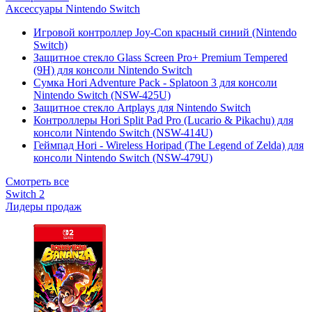
Аксессуары Nintendo Switch
Игровой контроллер Joy-Con красный синий (Nintendo
Switch)
Защитное стекло Glass Screen Pro+ Premium Tempered
(9H) для консоли Nintendo Switch
Сумка Hori Adventure Pack - Splatoon 3 для консоли
Nintendo Switch (NSW-425U)
Защитное стекло Artplays для Nintendo Switch
Контроллеры Hori Split Pad Pro (Lucario & Pikachu) для
консоли Nintendo Switch (NSW-414U)
Геймпад Hori - Wireless Horipad (The Legend of Zelda) для
консоли Nintendo Switch (NSW-479U)
Смотреть все
Switch 2
Лидеры продаж