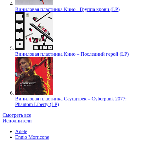
Виниловая пластинка Кино - Группа крови (LP)
Виниловая пластинка Кино – Последний герой (LP)
Виниловая пластинка Саундтрек – Cyberpunk 2077:
Phantom Liberty (LP)
Смотреть все
Исполнители
Adele
Ennio Morricone