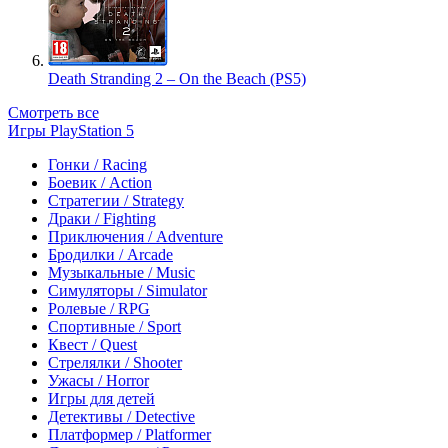
Death Stranding 2 – On the Beach (PS5)
Смотреть все
Игры PlayStation 5
Гонки / Racing
Боевик / Action
Стратегии / Strategy
Драки / Fighting
Приключения / Adventure
Бродилки / Arcade
Музыкальные / Music
Симуляторы / Simulator
Ролевые / RPG
Спортивные / Sport
Квест / Quest
Стрелялки / Shooter
Ужасы / Horror
Игры для детей
Детективы / Detective
Платформер / Platformer