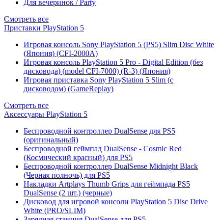
Для вечеринок / Party
Смотреть все
Приставки PlayStation 5
Игровая консоль Sony PlayStation 5 (PS5) Slim Disc White
(Япония) (CFI-2000A)
Игровая консоль PlayStation 5 Pro - Digital Edition (без
дисковода) (model CFI-7000) (R-3) (Япония)
Игровая приставка Sony PlayStation 5 Slim (с
дисководом) (GameReplay)
Смотреть все
Аксессуары PlayStation 5
Беспроводной контроллер DualSense для PS5
(оригинальный)
Беспроводной геймпад DualSense - Cosmic Red
(Космический красный) для PS5
Беспроводной контроллер DualSense Midnight Black
(Черная полночь) для PS5
Накладки Artplays Thumb Grips для геймпада PS5
DualSense (2 шт.) (черные)
Дисковод для игровой консоли PlayStation 5 Disc Drive
White (PRO/SLIM)
Зарядная станция DualSense для PS5