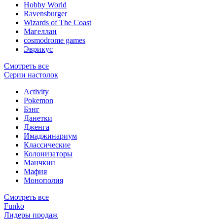
Hobby World
Ravensburger
Wizards of The Coast
Магеллан
сosmodrome games
Эврикус
Смотреть все
Серии настолок
Activity
Pokemon
Бэнг
Данетки
Дженга
Имаджинариум
Классические
Колонизаторы
Манчкин
Мафия
Монополия
Смотреть все
Funko
Лидеры продаж