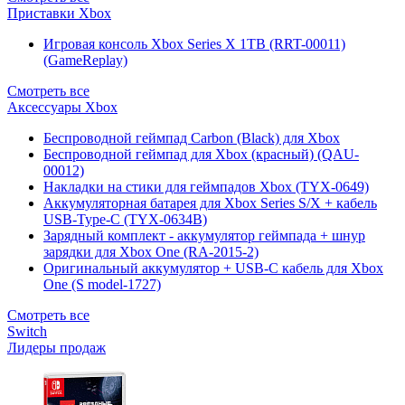
Приставки Xbox
Игровая консоль Xbox Series X 1TB (RRT-00011)
(GameReplay)
Смотреть все
Аксессуары Xbox
Беспроводной геймпад Carbon (Black) для Xbox
Беспроводной геймпад для Xbox (красный) (QAU-
00012)
Накладки на стики для геймпадов Xbox (TYX-0649)
Аккумуляторная батарея для Xbox Series S/X + кабель
USB-Type-C (TYX-0634B)
Зарядный комплект - аккумулятор геймпада + шнур
зарядки для Xbox One (RA-2015-2)
Оригинальный аккумулятор + USB-C кабель для Xbox
One (S model-1727)
Смотреть все
Switch
Лидеры продаж