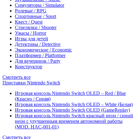
Симуляторы / Simulator
Ролевые / RPG
Спортивные / Sport
Квест / Quest
Стрелялки / Shooter
Ужасы / Horror
Игры для детей
Детективы / Detective
Экономические / Economic
Платформер / Platformer
Для вечеринок / Party
Конструктор
Смотреть все
Приставки Nintendo Switch
Игровая консоль Nintendo Switch OLED – Red / Blue
(Красно / Синяя)
Игровая консоль Nintendo Switch OLED – White (Белая)
Игровая консоль Nintendo Switch OLED (GameReplay)
Игровая консоль Nintendo Switch красный неон / синий
неон с улучшенным временем автономной работы
(MOD. HAC-001-01)
Смотреть все