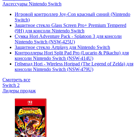
Аксессуары Nintendo Switch
Игровой контроллер Joy-Con красный синий (Nintendo
Switch)
Защитное стекло Glass Screen Pro+ Premium Tempered
(9H) для консоли Nintendo Switch
Сумка Hori Adventure Pack - Splatoon 3 для консоли
Nintendo Switch (NSW-425U)
Защитное стекло Artplays для Nintendo Switch
Контроллеры Hori Split Pad Pro (Lucario & Pikachu) для
консоли Nintendo Switch (NSW-414U)
Геймпад Hori - Wireless Horipad (The Legend of Zelda) для
консоли Nintendo Switch (NSW-479U)
Смотреть все
Switch 2
Лидеры продаж