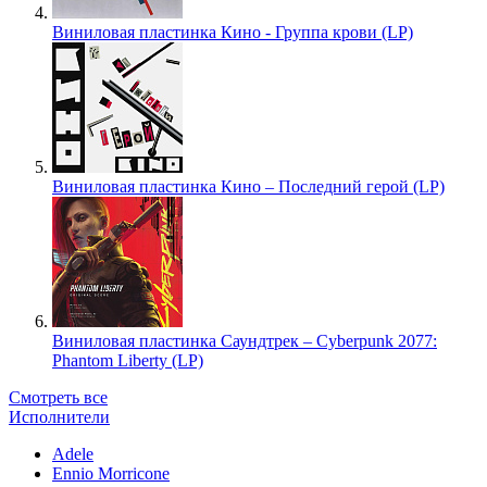
Виниловая пластинка Кино - Группа крови (LP)
Виниловая пластинка Кино – Последний герой (LP)
Виниловая пластинка Саундтрек – Cyberpunk 2077:
Phantom Liberty (LP)
Смотреть все
Исполнители
Adele
Ennio Morricone