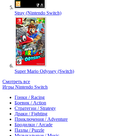
Stray (Nintendo Switch)
Super Mario Odyssey (Switch)
Смотреть все
Игры Nintendo Switch
Гонки / Racing
Боевик / Action
Стратегии / Strategy
Драки / Fighting
Приключения / Adventure
Бродилки / Arcade
Пазлы / Puzzle
Музыкальные / Music