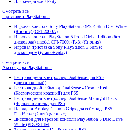
Для вечеринок / Party
Смотреть все
Приставки PlayStation 5
Игровая консоль Sony PlayStation 5 (PS5) Slim Disc White
(Япония) (CFI-2000A)
Игровая консоль PlayStation 5 Pro - Digital Edition (без
дисковода) (model CFI-7000) (R-3) (Япония)
Игровая приставка Sony PlayStation 5 Slim (с
дисководом) (GameReplay)
Смотреть все
Аксессуары PlayStation 5
Беспроводной контроллер DualSense для PS5
(оригинальный)
Беспроводной геймпад DualSense - Cosmic Red
(Космический красный) для PS5
Беспроводной контроллер DualSense Midnight Black
(Черная полночь) для PS5
Накладки Artplays Thumb Grips для геймпада PS5
DualSense (2 шт.) (черные)
Дисковод для игровой консоли PlayStation 5 Disc Drive
White (PRO/SLIM)
Зарядная станция DualSense для PS5