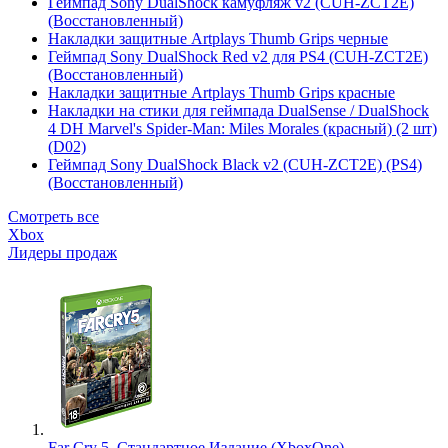
Геймпад Sony DualShock камуфляж v2 (CUH-ZCT2E)
(Восстановленный)
Накладки защитные Artplays Thumb Grips черные
Геймпад Sony DualShock Red v2 для PS4 (CUH-ZCT2E)
(Восстановленный)
Накладки защитные Artplays Thumb Grips красные
Накладки на стики для геймпада DualSense / DualShock
4 DH Marvel's Spider-Man: Miles Morales (красный) (2 шт)
(D02)
Геймпад Sony DualShock Black v2 (CUH-ZCT2E) (PS4)
(Восстановленный)
Смотреть все
Xbox
Лидеры продаж
Far Cry 5. Стандартное Издание (XboxOne)