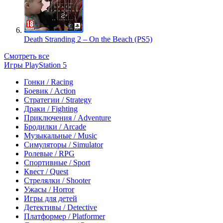
Death Stranding 2 – On the Beach (PS5)
Смотреть все
Игры PlayStation 5
Гонки / Racing
Боевик / Action
Стратегии / Strategy
Драки / Fighting
Приключения / Adventure
Бродилки / Arcade
Музыкальные / Music
Симуляторы / Simulator
Ролевые / RPG
Спортивные / Sport
Квест / Quest
Стрелялки / Shooter
Ужасы / Horror
Игры для детей
Детективы / Detective
Платформер / Platformer