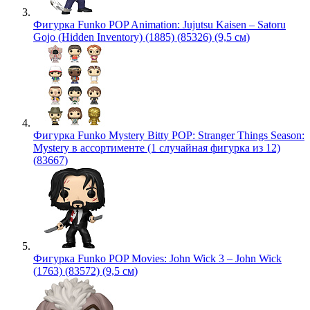
Фигурка Funko POP Animation: Jujutsu Kaisen – Satoru
Gojo (Hidden Inventory) (1885) (85326) (9,5 см)
Фигурка Funko Mystery Bitty POP: Stranger Things Season:
Mystery в ассортименте (1 случайная фигурка из 12)
(83667)
Фигурка Funko POP Movies: John Wick 3 – John Wick
(1763) (83572) (9,5 см)