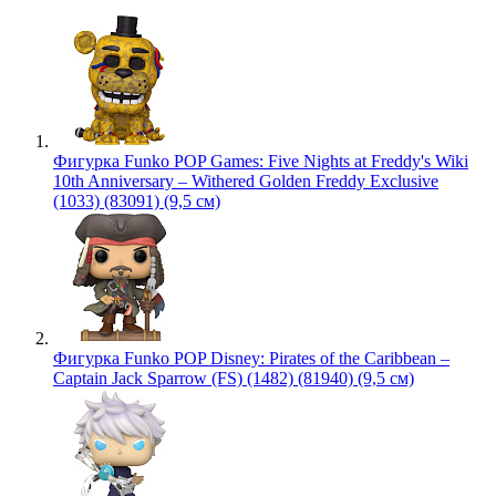
Фигурка Funko POP Games: Five Nights at Freddy's Wiki
10th Anniversary – Withered Golden Freddy Exclusive
(1033) (83091) (9,5 см)
Фигурка Funko POP Disney: Pirates of the Caribbean –
Captain Jack Sparrow (FS) (1482) (81940) (9,5 см)