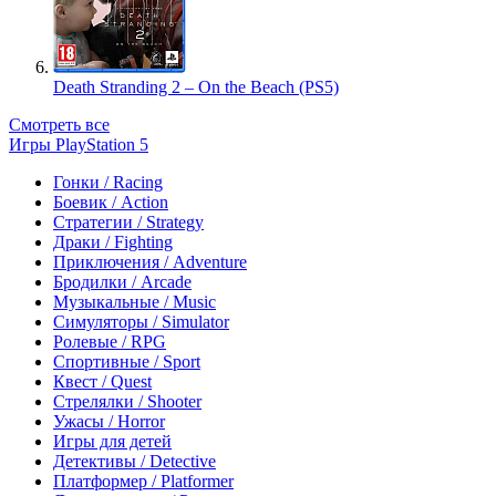
Death Stranding 2 – On the Beach (PS5)
Смотреть все
Игры PlayStation 5
Гонки / Racing
Боевик / Action
Стратегии / Strategy
Драки / Fighting
Приключения / Adventure
Бродилки / Arcade
Музыкальные / Music
Симуляторы / Simulator
Ролевые / RPG
Спортивные / Sport
Квест / Quest
Стрелялки / Shooter
Ужасы / Horror
Игры для детей
Детективы / Detective
Платформер / Platformer