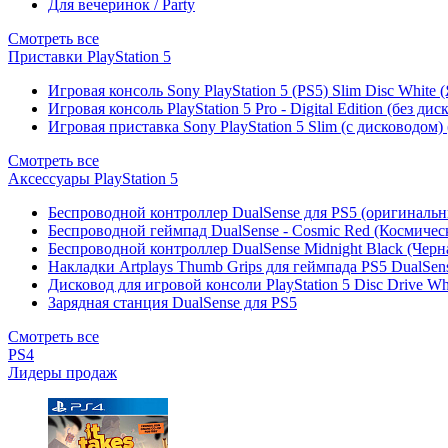
Для вечеринок / Party
Смотреть все
Приставки PlayStation 5
Игровая консоль Sony PlayStation 5 (PS5) Slim Disc White
Игровая консоль PlayStation 5 Pro - Digital Edition (без ди
Игровая приставка Sony PlayStation 5 Slim (с дисководом)
Смотреть все
Аксессуары PlayStation 5
Беспроводной контроллер DualSense для PS5 (оригиналь
Беспроводной геймпад DualSense - Cosmic Red (Космичес
Беспроводной контроллер DualSense Midnight Black (Черн
Накладки Artplays Thumb Grips для геймпада PS5 DualSens
Дисковод для игровой консоли PlayStation 5 Disc Drive W
Зарядная станция DualSense для PS5
Смотреть все
PS4
Лидеры продаж