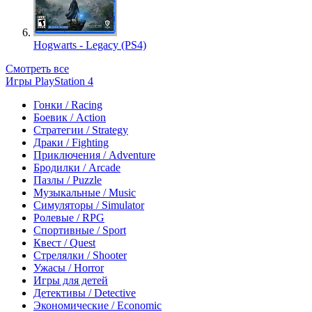
Hogwarts - Legacy (PS4)
Смотреть все
Игры PlayStation 4
Гонки / Racing
Боевик / Action
Стратегии / Strategy
Драки / Fighting
Приключения / Adventure
Бродилки / Arcade
Пазлы / Puzzle
Музыкальные / Music
Симуляторы / Simulator
Ролевые / RPG
Спортивные / Sport
Квест / Quest
Стрелялки / Shooter
Ужасы / Horror
Игры для детей
Детективы / Detective
Экономические / Economic