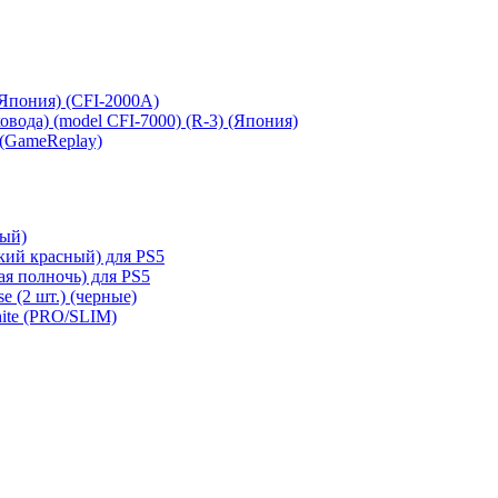
 (Япония) (CFI-2000A)
сковода) (model CFI-7000) (R-3) (Япония)
 (GameReplay)
ный)
кий красный) для PS5
ая полночь) для PS5
e (2 шт.) (черные)
hite (PRO/SLIM)