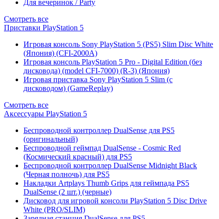
Для вечеринок / Party
Смотреть все
Приставки PlayStation 5
Игровая консоль Sony PlayStation 5 (PS5) Slim Disc White
(Япония) (CFI-2000A)
Игровая консоль PlayStation 5 Pro - Digital Edition (без
дисковода) (model CFI-7000) (R-3) (Япония)
Игровая приставка Sony PlayStation 5 Slim (с
дисководом) (GameReplay)
Смотреть все
Аксессуары PlayStation 5
Беспроводной контроллер DualSense для PS5
(оригинальный)
Беспроводной геймпад DualSense - Cosmic Red
(Космический красный) для PS5
Беспроводной контроллер DualSense Midnight Black
(Черная полночь) для PS5
Накладки Artplays Thumb Grips для геймпада PS5
DualSense (2 шт.) (черные)
Дисковод для игровой консоли PlayStation 5 Disc Drive
White (PRO/SLIM)
Зарядная станция DualSense для PS5