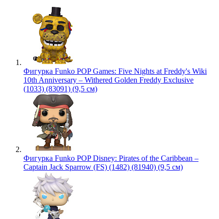
Фигурка Funko POP Games: Five Nights at Freddy's Wiki
10th Anniversary – Withered Golden Freddy Exclusive
(1033) (83091) (9,5 см)
Фигурка Funko POP Disney: Pirates of the Caribbean –
Captain Jack Sparrow (FS) (1482) (81940) (9,5 см)