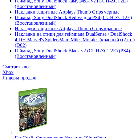
Геймпад Sony DualShock камуфляж v2 (CUH-ZCT2E)
(Восстановленный)
Накладки защитные Artplays Thumb Grips черные
Геймпад Sony DualShock Red v2 для PS4 (CUH-ZCT2E)
(Восстановленный)
Накладки защитные Artplays Thumb Grips красные
Накладки на стики для геймпада DualSense / DualShock
4 DH Marvel's Spider-Man: Miles Morales (красный) (2 шт)
(D02)
Геймпад Sony DualShock Black v2 (CUH-ZCT2E) (PS4)
(Восстановленный)
Смотреть все
Xbox
Лидеры продаж
Far Cry 5. Стандартное Издание (XboxOne)