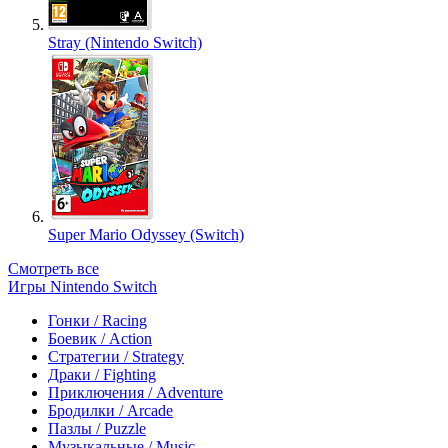
Stray (Nintendo Switch)
Super Mario Odyssey (Switch)
Смотреть все
Игры Nintendo Switch
Гонки / Racing
Боевик / Action
Стратегии / Strategy
Драки / Fighting
Приключения / Adventure
Бродилки / Arcade
Пазлы / Puzzle
Музыкальные / Music