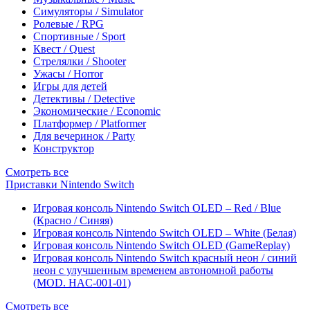
Симуляторы / Simulator
Ролевые / RPG
Спортивные / Sport
Квест / Quest
Стрелялки / Shooter
Ужасы / Horror
Игры для детей
Детективы / Detective
Экономические / Economic
Платформер / Platformer
Для вечеринок / Party
Конструктор
Смотреть все
Приставки Nintendo Switch
Игровая консоль Nintendo Switch OLED – Red / Blue
(Красно / Синяя)
Игровая консоль Nintendo Switch OLED – White (Белая)
Игровая консоль Nintendo Switch OLED (GameReplay)
Игровая консоль Nintendo Switch красный неон / синий
неон с улучшенным временем автономной работы
(MOD. HAC-001-01)
Смотреть все