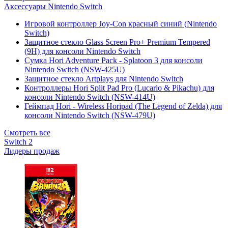
Аксессуары Nintendo Switch
Игровой контроллер Joy-Con красный синий (Nintendo
Switch)
Защитное стекло Glass Screen Pro+ Premium Tempered
(9H) для консоли Nintendo Switch
Сумка Hori Adventure Pack - Splatoon 3 для консоли
Nintendo Switch (NSW-425U)
Защитное стекло Artplays для Nintendo Switch
Контроллеры Hori Split Pad Pro (Lucario & Pikachu) для
консоли Nintendo Switch (NSW-414U)
Геймпад Hori - Wireless Horipad (The Legend of Zelda) для
консоли Nintendo Switch (NSW-479U)
Смотреть все
Switch 2
Лидеры продаж