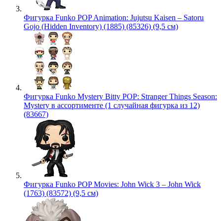
Фигурка Funko POP Animation: Jujutsu Kaisen – Satoru
Gojo (Hidden Inventory) (1885) (85326) (9,5 см)
Фигурка Funko Mystery Bitty POP: Stranger Things Season:
Mystery в ассортименте (1 случайная фигурка из 12)
(83667)
Фигурка Funko POP Movies: John Wick 3 – John Wick
(1763) (83572) (9,5 см)