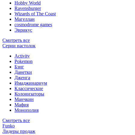
Hobby World
Ravensburger
Wizards of The Coast
Магеллан
сosmodrome games
Эврикус
Смотреть все
Серии настолок
Activity
Pokemon
Бэнг
Данетки
Дженга
Имаджинариум
Классические
Колонизаторы
Манчкин
Мафия
Монополия
Смотреть все
Funko
Лидеры продаж