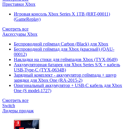
Приставки Xbox
Игровая консоль Xbox Series X 1TB (RRT-00011)
(GameReplay)
Смотреть все
Аксессуары Xbox
Беспроводной геймпад Carbon (Black) для Xbox
Беспроводной геймпад для Xbox (красный) (QAU-
00012)
Накладки на стики для геймпадов Xbox (TYX-0649)
Аккумуляторная батарея для Xbox Series S/X + кабель
USB-Type-C (TYX-0634B)
Зарядный комплект - аккумулятор геймпада + шнур
зарядки для Xbox One (RA-2015-2)
Оригинальный аккумулятор + USB-C кабель для Xbox
One (S model-1727)
Смотреть все
Switch
Лидеры продаж