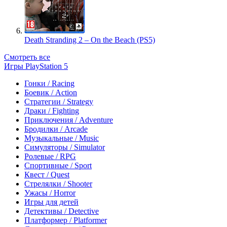
Death Stranding 2 – On the Beach (PS5)
Смотреть все
Игры PlayStation 5
Гонки / Racing
Боевик / Action
Стратегии / Strategy
Драки / Fighting
Приключения / Adventure
Бродилки / Arcade
Музыкальные / Music
Симуляторы / Simulator
Ролевые / RPG
Спортивные / Sport
Квест / Quest
Стрелялки / Shooter
Ужасы / Horror
Игры для детей
Детективы / Detective
Платформер / Platformer