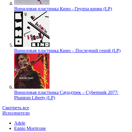
Виниловая пластинка Кино - Группа крови (LP)
Виниловая пластинка Кино – Последний герой (LP)
Виниловая пластинка Саундтрек – Cyberpunk 2077:
Phantom Liberty (LP)
Смотреть все
Исполнители
Adele
Ennio Morricone