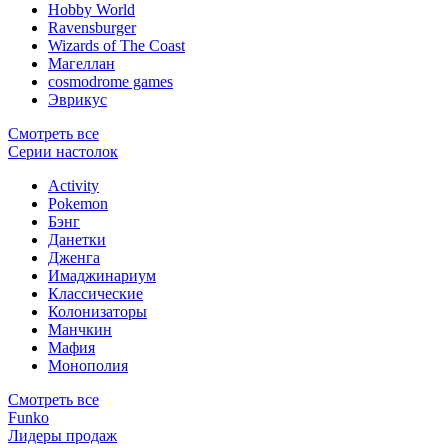
Hobby World
Ravensburger
Wizards of The Coast
Магеллан
сosmodrome games
Эврикус
Смотреть все
Серии настолок
Activity
Pokemon
Бэнг
Данетки
Дженга
Имаджинариум
Классические
Колонизаторы
Манчкин
Мафия
Монополия
Смотреть все
Funko
Лидеры продаж