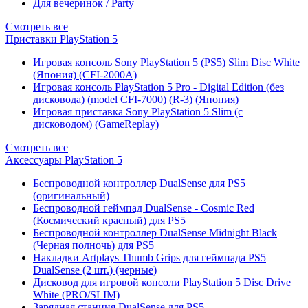
Для вечеринок / Party
Смотреть все
Приставки PlayStation 5
Игровая консоль Sony PlayStation 5 (PS5) Slim Disc White
(Япония) (CFI-2000A)
Игровая консоль PlayStation 5 Pro - Digital Edition (без
дисковода) (model CFI-7000) (R-3) (Япония)
Игровая приставка Sony PlayStation 5 Slim (с
дисководом) (GameReplay)
Смотреть все
Аксессуары PlayStation 5
Беспроводной контроллер DualSense для PS5
(оригинальный)
Беспроводной геймпад DualSense - Cosmic Red
(Космический красный) для PS5
Беспроводной контроллер DualSense Midnight Black
(Черная полночь) для PS5
Накладки Artplays Thumb Grips для геймпада PS5
DualSense (2 шт.) (черные)
Дисковод для игровой консоли PlayStation 5 Disc Drive
White (PRO/SLIM)
Зарядная станция DualSense для PS5