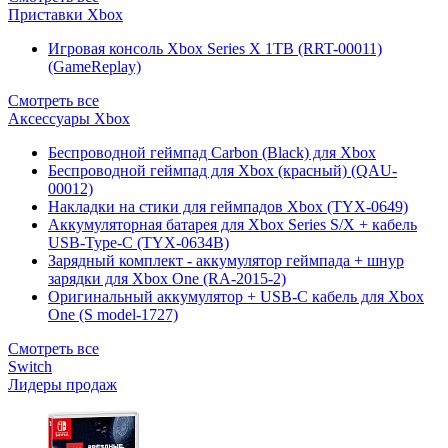
Приставки Xbox
Игровая консоль Xbox Series X 1TB (RRT-00011)
(GameReplay)
Смотреть все
Аксессуары Xbox
Беспроводной геймпад Carbon (Black) для Xbox
Беспроводной геймпад для Xbox (красный) (QAU-
00012)
Накладки на стики для геймпадов Xbox (TYX-0649)
Аккумуляторная батарея для Xbox Series S/X + кабель
USB-Type-C (TYX-0634B)
Зарядный комплект - аккумулятор геймпада + шнур
зарядки для Xbox One (RA-2015-2)
Оригинальный аккумулятор + USB-C кабель для Xbox
One (S model-1727)
Смотреть все
Switch
Лидеры продаж