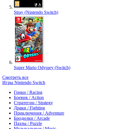
Stray (Nintendo Switch)
Super Mario Odyssey (Switch)
Смотреть все
Игры Nintendo Switch
Гонки / Racing
Боевик / Action
Стратегии / Strategy
Драки / Fighting
Приключения / Adventure
Бродилки / Arcade
Пазлы / Puzzle
Музыкальные / Music