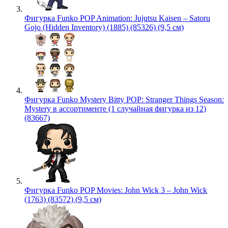
Фигурка Funko POP Animation: Jujutsu Kaisen – Satoru
Gojo (Hidden Inventory) (1885) (85326) (9,5 см)
Фигурка Funko Mystery Bitty POP: Stranger Things Season:
Mystery в ассортименте (1 случайная фигурка из 12)
(83667)
Фигурка Funko POP Movies: John Wick 3 – John Wick
(1763) (83572) (9,5 см)