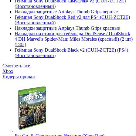
Геймпад Sony DualShock камуфляж v2 (CUH-ZCT2E)
(Восстановленный)
Накладки защитные Artplays Thumb Grips черные
Геймпад Sony DualShock Red v2 для PS4 (CUH-ZCT2E)
(Восстановленный)
Накладки защитные Artplays Thumb Grips красные
Накладки на стики для геймпада DualSense / DualShock
4 DH Marvel's Spider-Man: Miles Morales (красный) (2 шт)
(D02)
Геймпад Sony DualShock Black v2 (CUH-ZCT2E) (PS4)
(Восстановленный)
Смотреть все
Xbox
Лидеры продаж
Far Cry 5. Стандартное Издание (XboxOne)