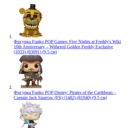
Фигурка Funko POP Games: Five Nights at Freddy's Wiki
10th Anniversary – Withered Golden Freddy Exclusive
(1033) (83091) (9,5 см)
Фигурка Funko POP Disney: Pirates of the Caribbean –
Captain Jack Sparrow (FS) (1482) (81940) (9,5 см)