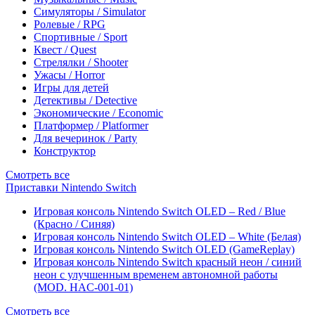
Симуляторы / Simulator
Ролевые / RPG
Спортивные / Sport
Квест / Quest
Стрелялки / Shooter
Ужасы / Horror
Игры для детей
Детективы / Detective
Экономические / Economic
Платформер / Platformer
Для вечеринок / Party
Конструктор
Смотреть все
Приставки Nintendo Switch
Игровая консоль Nintendo Switch OLED – Red / Blue
(Красно / Синяя)
Игровая консоль Nintendo Switch OLED – White (Белая)
Игровая консоль Nintendo Switch OLED (GameReplay)
Игровая консоль Nintendo Switch красный неон / синий
неон с улучшенным временем автономной работы
(MOD. HAC-001-01)
Смотреть все