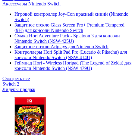
Аксессуары Nintendo Switch
Игровой контроллер Joy-Con красный синий (Nintendo
Switch)
Защитное стекло Glass Screen Pro+ Premium Tempered
(9H) для консоли Nintendo Switch
Сумка Hori Adventure Pack - Splatoon 3 для консоли
Nintendo Switch (NSW-425U)
Защитное стекло Artplays для Nintendo Switch
Контроллеры Hori Split Pad Pro (Lucario & Pikachu) для
консоли Nintendo Switch (NSW-414U)
Геймпад Hori - Wireless Horipad (The Legend of Zelda) для
консоли Nintendo Switch (NSW-479U)
Смотреть все
Switch 2
Лидеры продаж