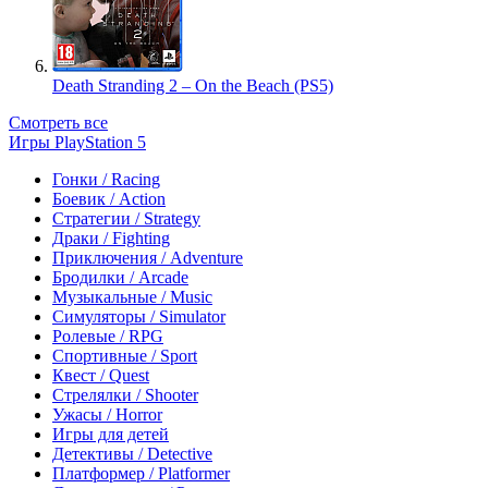
Death Stranding 2 – On the Beach (PS5)
Смотреть все
Игры PlayStation 5
Гонки / Racing
Боевик / Action
Стратегии / Strategy
Драки / Fighting
Приключения / Adventure
Бродилки / Arcade
Музыкальные / Music
Симуляторы / Simulator
Ролевые / RPG
Спортивные / Sport
Квест / Quest
Стрелялки / Shooter
Ужасы / Horror
Игры для детей
Детективы / Detective
Платформер / Platformer