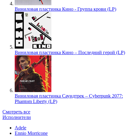
Виниловая пластинка Кино - Группа крови (LP)
Виниловая пластинка Кино – Последний герой (LP)
Виниловая пластинка Саундтрек – Cyberpunk 2077:
Phantom Liberty (LP)
Смотреть все
Исполнители
Adele
Ennio Morricone