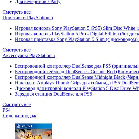
Для вечеринок / Party
Смотреть все
Приставки PlayStation 5
Игровая консоль Sony PlayStation 5 (PS5) Slim Disc White
Игровая консоль PlayStation 5 Pro - Digital Edition (без ди
Игровая приставка Sony PlayStation 5 Slim (с дисководом)
Смотреть все
Аксессуары PlayStation 5
Беспроводной контроллер DualSense для PS5 (оригиналь
Беспроводной геймпад DualSense - Cosmic Red (Космичес
Беспроводной контроллер DualSense Midnight Black (Черн
Накладки Artplays Thumb Grips для геймпада PS5 DualSens
Дисковод для игровой консоли PlayStation 5 Disc Drive W
Зарядная станция DualSense для PS5
Смотреть все
PS4
Лидеры продаж