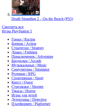
Death Stranding 2 – On the Beach (PS5)
Смотреть все
Игры PlayStation 5
Гонки / Racing
Боевик / Action
Стратегии / Strategy
Драки / Fighting
Приключения / Adventure
Бродилки / Arcade
Музыкальные / Music
Симуляторы / Simulator
Ролевые / RPG
Спортивные / Sport
Квест / Quest
Стрелялки / Shooter
Ужасы / Horror
Игры для детей
Детективы / Detective
Платформер / Platformer