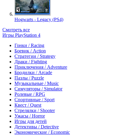
Hogwarts - Legacy (PS4)
Смотреть все
Игры PlayStation 4
Гонки / Racing
Боевик / Action
Стратегии / Strategy
Драки / Fighting
Приключения / Adventure
Бродилки / Arcade
Пазлы / Puzzle
Музыкальные / Music
Симуляторы / Simulator
Ролевые / RPG
Спортивные / Sport
Квест / Quest
Стрелялки / Shooter
Ужасы / Horror
Игры для детей
Детективы / Detective
Экономические / Economic