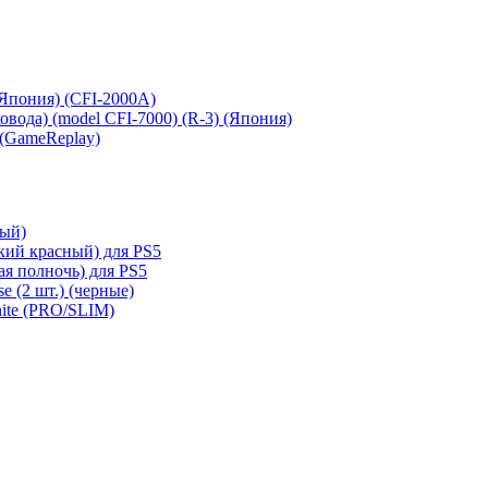
 (Япония) (CFI-2000A)
сковода) (model CFI-7000) (R-3) (Япония)
 (GameReplay)
ный)
кий красный) для PS5
ая полночь) для PS5
e (2 шт.) (черные)
hite (PRO/SLIM)