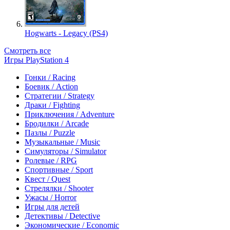
Hogwarts - Legacy (PS4)
Смотреть все
Игры PlayStation 4
Гонки / Racing
Боевик / Action
Стратегии / Strategy
Драки / Fighting
Приключения / Adventure
Бродилки / Arcade
Пазлы / Puzzle
Музыкальные / Music
Симуляторы / Simulator
Ролевые / RPG
Спортивные / Sport
Квест / Quest
Стрелялки / Shooter
Ужасы / Horror
Игры для детей
Детективы / Detective
Экономические / Economic