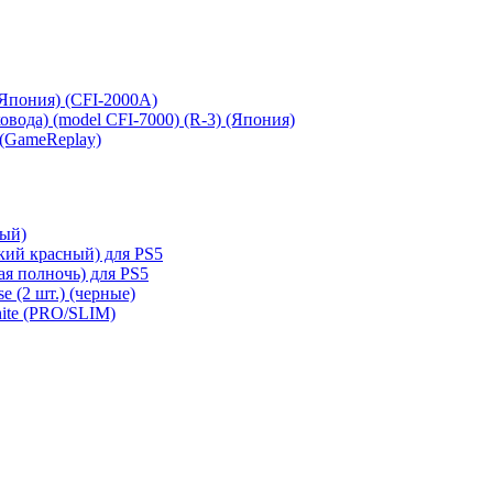
 (Япония) (CFI-2000A)
сковода) (model CFI-7000) (R-3) (Япония)
 (GameReplay)
ный)
кий красный) для PS5
ая полночь) для PS5
e (2 шт.) (черные)
hite (PRO/SLIM)