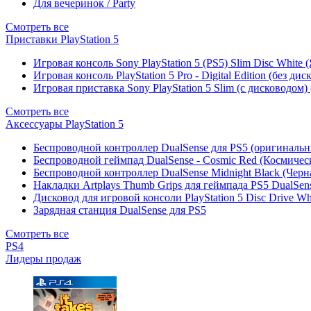
Для вечеринок / Party
Смотреть все
Приставки PlayStation 5
Игровая консоль Sony PlayStation 5 (PS5) Slim Disc White
Игровая консоль PlayStation 5 Pro - Digital Edition (без ди
Игровая приставка Sony PlayStation 5 Slim (с дисководом)
Смотреть все
Аксессуары PlayStation 5
Беспроводной контроллер DualSense для PS5 (оригиналь
Беспроводной геймпад DualSense - Cosmic Red (Космичес
Беспроводной контроллер DualSense Midnight Black (Черн
Накладки Artplays Thumb Grips для геймпада PS5 DualSens
Дисковод для игровой консоли PlayStation 5 Disc Drive W
Зарядная станция DualSense для PS5
Смотреть все
PS4
Лидеры продаж