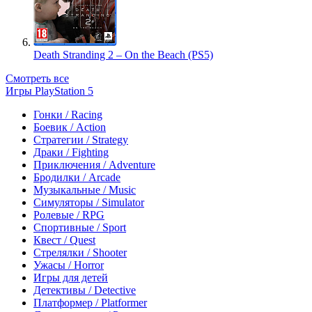
Death Stranding 2 – On the Beach (PS5)
Смотреть все
Игры PlayStation 5
Гонки / Racing
Боевик / Action
Стратегии / Strategy
Драки / Fighting
Приключения / Adventure
Бродилки / Arcade
Музыкальные / Music
Симуляторы / Simulator
Ролевые / RPG
Спортивные / Sport
Квест / Quest
Стрелялки / Shooter
Ужасы / Horror
Игры для детей
Детективы / Detective
Платформер / Platformer